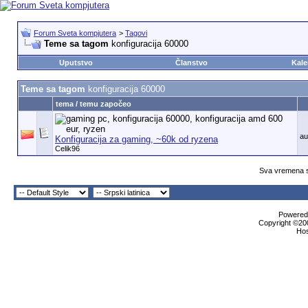
Forum Sveta kompjutera
>
Tagovi
Teme sa tagom
konfiguracija 60000
Uputstvo
Članstvo
Kale
Teme sa tagom
konfiguracija 60000
tema / temu započeo
au
Konfiguracija za gaming, ~60k od ryzena
Celik96
Sva vremena s
Powered 
Copyright ©200
Ho