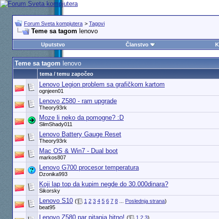
Forum Sveta kompjutera
>
Tagovi
Teme sa tagom
lenovo
Uputstvo
Članstvo
K
Teme sa tagom
lenovo
tema / temu započeo
Lenovo Legion problem sa grafičkom kartom
ognjeen01
Lenovo Z580 - ram upgrade
Theory93rk
Moze li neko da pomogne? :D
SlimShady011
Lenovo Battery Gauge Reset
Theory93rk
Mac OS & Win7 - Dual boot
markos807
Lenovo G700 procesor temperatura
Dzonika993
Koji lap top da kupim negde do 30.000dinara?
Sikorsky
Lenovo S10
(
1
2
3
4
5
6
7
8
...
Poslednja strana
)
beat95
Lenovo Z580 par pitanja hitno!
(
1
2
3
)