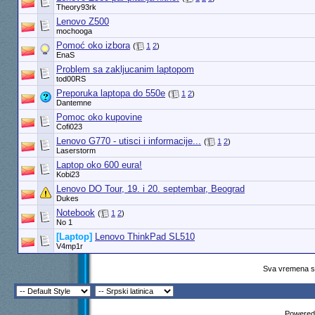
Theory93rk
Lenovo Z500
mochooga
Pomoć oko izbora
(
1
2
)
EnaS
Problem sa zakljucanim laptopom
tod00RS
Preporuka laptopa do 550e
(
1
2
)
Dantemne
Pomoc oko kupovine
Cofi023
Lenovo G770 - utisci i informacije...
(
1
2
)
Laserstorm
Laptop oko 600 eura!
Kobi23
Lenovo DO Tour, 19. i 20. septembar, Beograd
Dukes
Notebook
(
1
2
)
No 1
[Laptop]
Lenovo ThinkPad SL510
V4mp1r
Sva vremena su
Powered 