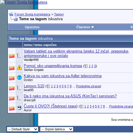
Forum Sveta kompjutera
>
Tagovi
Teme sa tagom
iskustva
Uputstvo
Članstvo
K
Teme sa tagom
iskustva
tema / temu započeo
Valjani tableti sa velikim ekranima (preko 12 inča), preporuke,
antipreporuke i sve ostalo
Vasilije998
Pomoć oko unapredjivanja kompa
(
1
2
3
)
Stefan Gnjatic
Kakva su vam iskustva sa Adler televizorima
Dzidzi
Lenovo S10
(
1
2
3
4
5
6
7
8
...
Poslednja strana
)
beat95
Da li neko ima iskustva sa ASUS (KimTec) servisom?
draxcp6
Čuste li OVO?! (Štetnost igara)
(
1
2
3
4
5
6
7
8
...
Poslednja stran
Auror
Sva vremena su