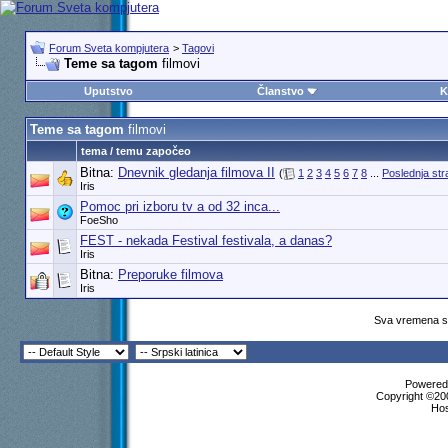
Forum Sveta kompjutera
>
Tagovi
Teme sa tagom
filmovi
Uputstvo
Članstvo
K
Teme sa tagom
filmovi
tema / temu započeo
Bitna:
Dnevnik gledanja filmova II
(
1
2
3
4
5
6
7
8
...
Poslednja str
Iris
Pomoc pri izboru tv a od 32 inca...
FoeSho
FEST - nekada Festival festivala, a danas?
Iris
Bitna:
Preporuke filmova
Iris
Sva vremena su
Powered 
Copyright ©200
Ho