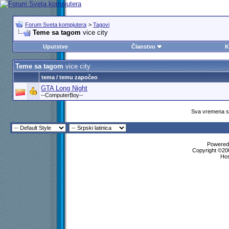
Forum Sveta kompjutera
>
Tagovi
Teme sa tagom
vice city
Uputstvo
Članstvo
K
Teme sa tagom
vice city
tema / temu započeo
GTA Long Night
--ComputerBoy--
Sva vremena su
Powered 
Copyright ©200
Ho