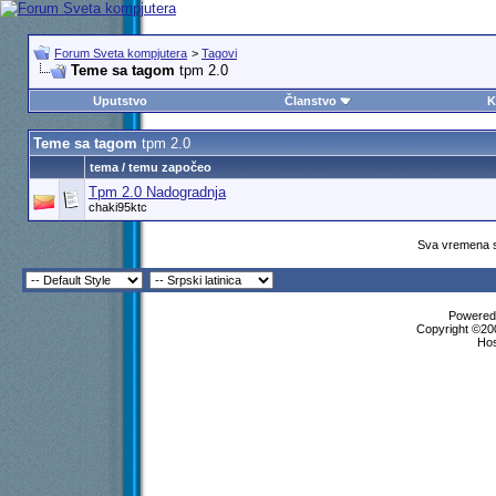
Forum Sveta kompjutera
>
Tagovi
Teme sa tagom
tpm 2.0
Uputstvo
Članstvo
K
Teme sa tagom
tpm 2.0
tema / temu započeo
Tpm 2.0 Nadogradnja
chaki95ktc
Sva vremena s
Powered 
Copyright ©200
Ho