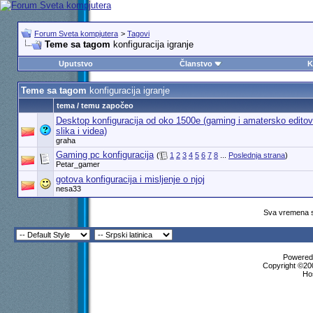
Forum Sveta kompjutera
>
Tagovi
Teme sa tagom
konfiguracija igranje
Uputstvo
Članstvo
K
Teme sa tagom
konfiguracija igranje
tema / temu započeo
Desktop konfiguracija od oko 1500e (gaming i amatersko editov
slika i videa)
graha
Gaming pc konfiguracija
(
1
2
3
4
5
6
7
8
...
Poslednja strana
)
Petar_gamer
gotova konfiguracija i misljenje o njoj
nesa33
Sva vremena s
Powered 
Copyright ©200
Ho