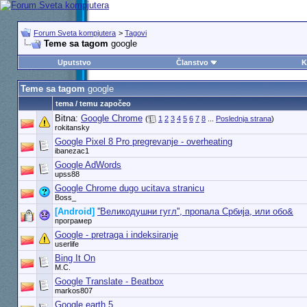
Forum Sveta kompjutera
>
Tagovi
Teme sa tagom
google
Uputstvo
Članstvo
K
Teme sa tagom
google
tema / temu započeo
Bitna:
Google Chrome
(
1
2
3
4
5
6
7
8
...
Poslednja strana
)
rokitansky
Google Pixel 8 Pro pregrevanje - overheating
ibanezac1
Google AdWords
upss88
Google Chrome dugo ucitava stranicu
Boss_
[Android]
''Великодушни гугл'', пропала Србија, или обо&
програмер
Google - pretraga i indeksiranje
userlife
Bing It On
M.C.
Google Translate - Beatbox
markos807
Google earth 5