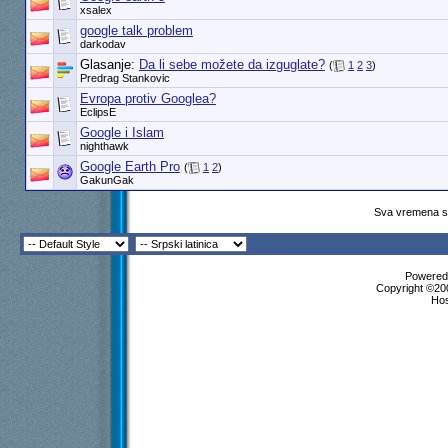
xsalex
google talk problem
darkodav
Glasanje:
Da li sebe možete da izguglate?
(
1
2
3
)
Predrag Stankovic
Evropa protiv Googlea?
EclipsE
Google i Islam
nighthawk
Google Earth Pro
(
1
2
)
GakunGak
Sva vremena su
Powered 
Copyright ©200
Ho