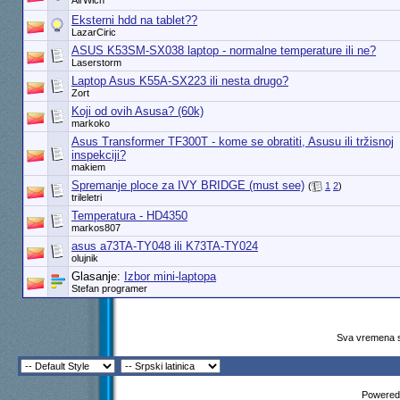
AirWich
Eksterni hdd na tablet??
LazarCiric
ASUS K53SM-SX038 laptop - normalne temperature ili ne?
Laserstorm
Laptop Asus K55A-SX223 ili nesta drugo?
Zort
Koji od ovih Asusa? (60k)
markoko
Asus Transformer TF300T - kome se obratiti, Asusu ili tržisnoj
inspekciji?
makiem
Spremanje ploce za IVY BRIDGE (must see)
(
1
2
)
trileletri
Temperatura - HD4350
markos807
asus a73TA-TY048 ili K73TA-TY024
olujnik
Glasanje:
Izbor mini-laptopa
Stefan programer
Sva vremena s
Powered 