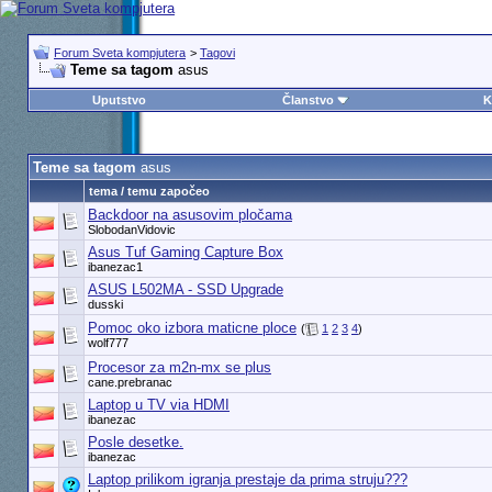
Forum Sveta kompjutera
>
Tagovi
Teme sa tagom
asus
Uputstvo
Članstvo
K
Teme sa tagom
asus
tema / temu započeo
Backdoor na asusovim pločama
SlobodanVidovic
Asus Tuf Gaming Capture Box
ibanezac1
ASUS L502MA - SSD Upgrade
dusski
Pomoc oko izbora maticne ploce
(
1
2
3
4
)
wolf777
Procesor za m2n-mx se plus
cane.prebranac
Laptop u TV via HDMI
ibanezac
Posle desetke.
ibanezac
Laptop prilikom igranja prestаje da prima struju???