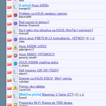
Isko
[Laptop]
Asus k555ln
imanja010
Problem sa ASUS wireless ruterom
Electro999
Bad sectori ili duhovi?
Borisav Živanović
Da li neko ima iskustva sa ASUS (KimTec) servisom?
draxcp6
ploca asus P8B75-M LX konsultacije...HITNO!!!
(
1
2
)
zlata
Asus A55DR 143SX
gdjordjevic17
Asus N56DY !!!POMOC!!!
general_nino94
ASUS K50AB matična ploča
d_drazic
Dell Inspiron 15R SR (7520)?
player1
Drajveri za ASUS K55JV, Win7 verzija.
vukodav
Pomoc oko tableta
LazarCiric
[Matična ploča]
Maximus V Gene (Z77)
(
1
2
)
DoooX
Preporuka Wi-Fi Rutera do 7000 dinara.