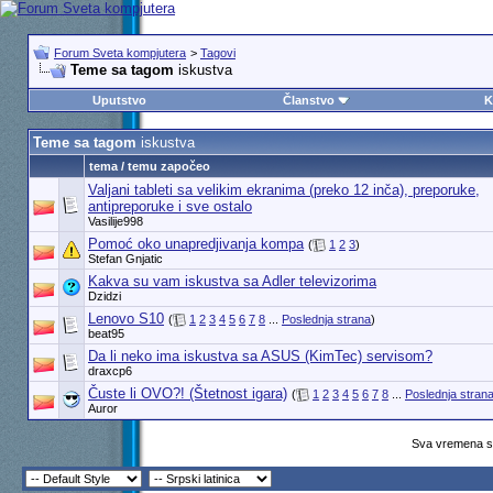
Forum Sveta kompjutera
>
Tagovi
Teme sa tagom
iskustva
Uputstvo
Članstvo
K
Teme sa tagom
iskustva
tema / temu započeo
Valjani tableti sa velikim ekranima (preko 12 inča), preporuke,
antipreporuke i sve ostalo
Vasilije998
Pomoć oko unapredjivanja kompa
(
1
2
3
)
Stefan Gnjatic
Kakva su vam iskustva sa Adler televizorima
Dzidzi
Lenovo S10
(
1
2
3
4
5
6
7
8
...
Poslednja strana
)
beat95
Da li neko ima iskustva sa ASUS (KimTec) servisom?
draxcp6
Čuste li OVO?! (Štetnost igara)
(
1
2
3
4
5
6
7
8
...
Poslednja stran
Auror
Sva vremena su