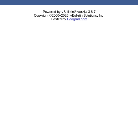
Powered by vBulletin® verzija 3.8.7
Copyright ©2000–2026, vBulletin Solutions, Inc.
Hosted by
Beograd.com