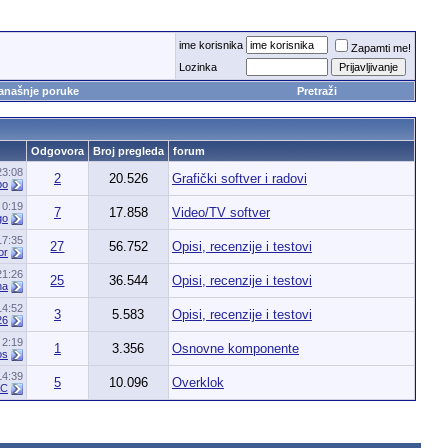
ime korisnika
Zapamti me!
Lozinka
anašnje poruke
Pretraži
Odgovora
Broj pregleda
forum
23:08
2
20.526
Grafički softver i radovi
bo
3
0:19
7
17.858
Video/TV softver
go
17:35
27
56.752
Opisi, recenzije i testovi
or
21:26
25
36.544
Opisi, recenzije i testovi
na
14:52
3
5.583
Opisi, recenzije i testovi
26
0
2:19
1
3.356
Osnovne komponente
os
14:39
5
10.096
Overklok
AC