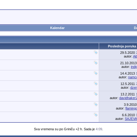
Kalendar
D
Poslednja poruka
29.5.2020
autor:
Ai
21.10.201
autor:
indi
14.4.2013
autor:
namc
12.5.2011
autor:
dze
13.2.2011
autor:
davidhaker
3.9.201
autor:
flaming
6.6.2010
autor:
SAJEV
Sva vremena su po Griniču +2 h. Sada je
4:09
.