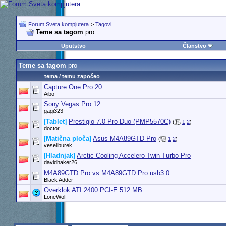
Forum Sveta kompjutera
>
Tagovi
Teme sa tagom
pro
Uputstvo
Članstvo
Teme sa tagom
pro
tema / temu započeo
Capture One Pro 20
Aibo
Sony Vegas Pro 12
gagi323
[Tablet]
Prestigio 7.0 Pro Duo (PMP5570C)
(
1
2
)
doctor
[Matična ploča]
Asus M4A89GTD Pro
(
1
2
)
veseliburek
[Hladnjak]
Arctic Cooling Accelero Twin Turbo Pro
davidhaker26
M4A89GTD Pro vs M4A89GTD Pro usb3.0
Black Adder
Overklok ATI 2400 PCI-E 512 MB
LoneWolf