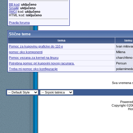
BB kod
:
uključeno
Smajliji
:
uključeno
[IMG]
kod:
uključeno
HTML kod:
isključeno
Pravila foruma
Slične teme
tema
temu
Pomoc za kupovinu graficke do 110 e
Ivan milova
pomoc oko komponenti
Milena
Pomoc vezana za kernel na linuxu
charchfeno
Potrebna pomoc pri kupovini novog racunara.
Persun
Treba mi pomoc oko konfiguracije
polarnimed
Sva vremena s
Powered 
Copyright ©200
Ho