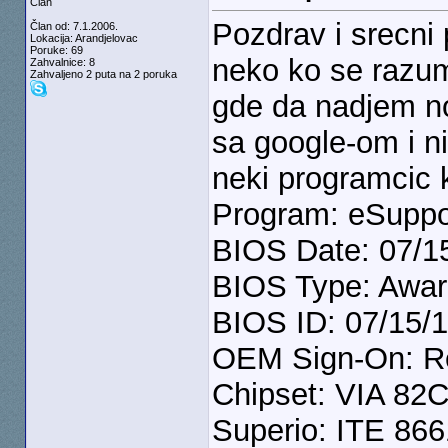
Član
Pozdrav i srecni
Član od: 7.1.2006.
Lokacija: Arandjelovac
Poruke: 69
neko ko se razu
Zahvalnice: 8
Zahvaljeno 2 puta na 2 poruka
gde da nadjem no
sa google-om i 
neki programcic k
Program: eSuppo
BIOS Date: 07/1
BIOS Type: Awa
BIOS ID: 07/15
OEM Sign-On: Re
Chipset: VIA 82C
Superio: ITE 866