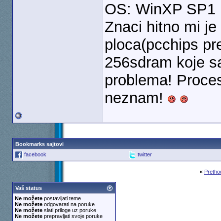
OS: WinXP SP1
Znaci hitno mi je
ploca(pcchips pre
256sdram koje sa
problema! Proces
neznam!
Bookmarks sajtovi
facebook
twitter
«
Pretho
Vaš status
Ne možete
postavljati teme
Ne možete
odgovarati na poruke
Ne možete
slati priloge uz poruke
Ne možete
prepravljati svoje poruke