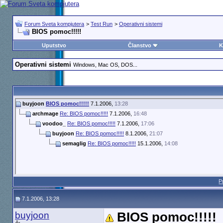
Forum Sveta kompjutera
>
Test Run
>
Operativni sistemi
BIOS pomoc!!!!!
Uputstvo
Članstvo
K
Operativni sistemi
Windows, Mac OS, DOS...
buyjoon
BIOS pomoc!!!!!
7.1.2006,
13:28
archmage
Re: BIOS pomoc!!!!!
7.1.2006,
16:48
voodoo_
Re: BIOS pomoc!!!!!
7.1.2006,
17:06
buyjoon
Re: BIOS pomoc!!!!!
8.1.2006,
21:07
semaglig
Re: BIOS pomoc!!!!!
15.1.2006,
14:08
P
7.1.2006, 13:28
buyjoon
BIOS pomoc!!!!!