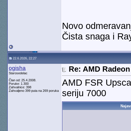
Novo odmeravanje
Čista snaga i Ray
22.6.2026, 22:27
ogisha
Re: AMD Radeon 
Starosedelac
AMD FSR Upscali
Član od: 25.4.2008.
Poruke: 1.300
Zahvalnice: 398
seriju 7000
Zahvaljeno 399 puta na 269 poruka
Najav