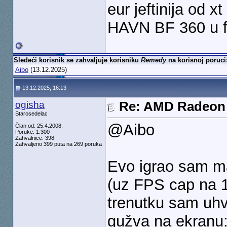
eur jeftinija od 
HAVN BF 360 u fl
Sledeći korisnik se zahvaljuje korisniku
Remedy
na korisnoj poruci
Aibo
(13.12.2025)
13.12.2025, 16:13
ogisha
Re: AMD Radeon 
Starosedelac
@Aibo
Član od: 25.4.2008.
Poruke: 1.300
Zahvalnice: 398
Zahvaljeno 399 puta na 269 poruka
Evo igrao sam m
(uz FPS cap na 1
trenutku sam uhv
gužva na ekranu