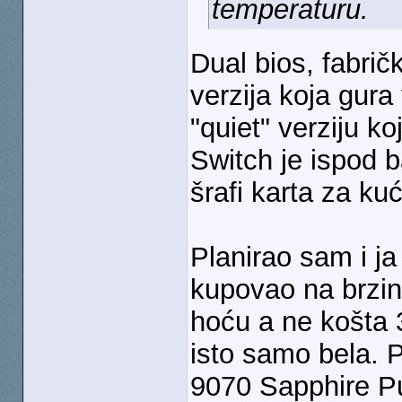
temperaturu.
Dual bios, fabrič
verzija koja gura
"quiet" verziju ko
Switch je ispod 
šrafi karta za kuć
Planirao sam i j
kupovao na brzin
hoću a ne košta 
isto samo bela. 
9070 Sapphire Pur