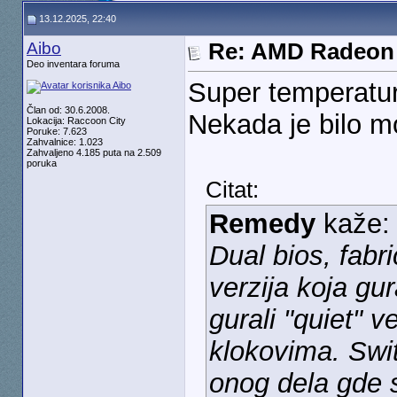
13.12.2025, 22:40
Aibo
Re: AMD Radeon 
Deo inventara foruma
Super temperatur
Član od: 30.6.2008.
Nekada je bilo m
Lokacija: Raccoon City
Poruke: 7.623
Zahvalnice: 1.023
Zahvaljeno 4.185 puta na 2.509
poruka
Citat:
Remedy
kaže
Dual bios, fabr
verzija koja gu
gurali "quiet" v
klokovima. Swit
onog dela gde s