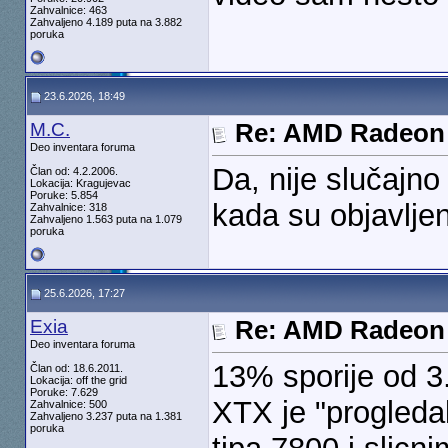
Zahvalnice: 463
Zahvaljeno 4.189 puta na 3.882
poruka
23.6.2026, 18:49
M.C.
Re: AMD Radeon 
Deo inventara foruma
Da, nije slučajn
Član od: 4.2.2006.
Lokacija: Kragujevac
Poruke: 5.854
kada su objavlj
Zahvalnice: 318
Zahvaljeno 1.563 puta na 1.079
poruka
25.6.2026, 17:27
Exia
Re: AMD Radeon 
Deo inventara foruma
13% sporije od 3
Član od: 18.6.2011.
Lokacija: off the grid
Poruke: 7.629
XTX je "progledal
Zahvalnice: 500
Zahvaljeno 3.237 puta na 1.381
poruka