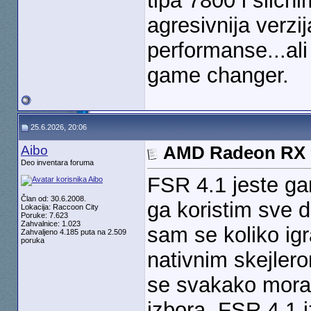
tipa 7800 i slicni
agresivnija verz
performanse...ali
game changer.
25.6.2026, 20:06
Aibo
AMD Radeon RX 9
Deo inventara foruma
FSR 4.1 jeste ga
Član od: 30.6.2008.
ga koristim sve d
Lokacija: Raccoon City
Poruke: 7.623
Zahvalnice: 1.023
sam se koliko igr
Zahvaljeno 4.185 puta na 2.509
poruka
nativnim skejlero
se svakako mora 
izbora. FSR 4.1 