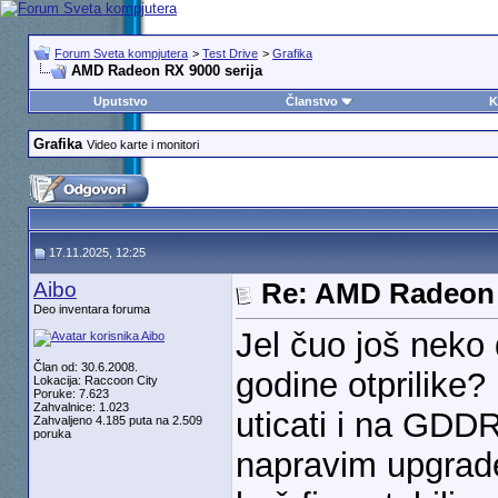
Forum Sveta kompjutera
>
Test Drive
>
Grafika
AMD Radeon RX 9000 serija
Uputstvo
Članstvo
K
Grafika
Video karte i monitori
17.11.2025, 12:25
Aibo
Re: AMD Radeon 
Deo inventara foruma
Jel čuo još neko 
Član od: 30.6.2008.
godine otprilike
Lokacija: Raccoon City
Poruke: 7.623
Zahvalnice: 1.023
uticati i na GDD
Zahvaljeno 4.185 puta na 2.509
poruka
napravim upgrad