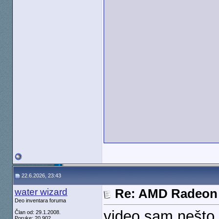
22.6.2026, 23:43
water wizard
Re: AMD Radeon 
Deo inventara foruma
video sam nešto i
Član od: 29.1.2008.
Poruke: 20.902