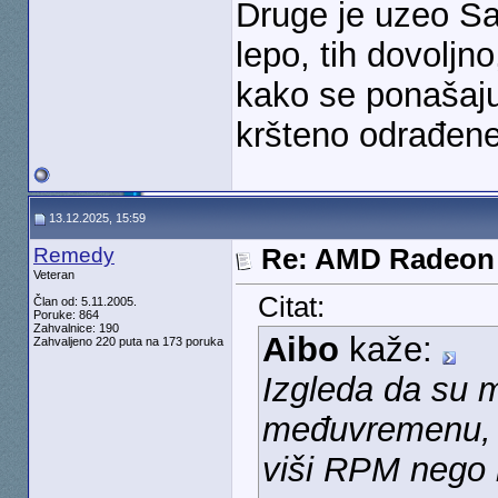
Druge je uzeo Sa
lepo, tih dovoljn
kako se ponašaju
kršteno odrađene
13.12.2025, 15:59
Remedy
Re: AMD Radeon 
Veteran
Citat:
Član od: 5.11.2005.
Poruke: 864
Zahvalnice: 190
Aibo
kaže:
Zahvaljeno 220 puta na 173 poruka
Izgleda da su 
međuvremenu, s
viši RPM nego n