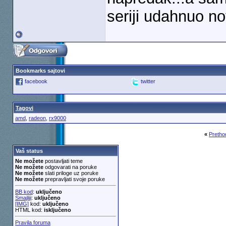
seriji udahnuo no
Bookmarks sajtovi
facebook
twitter
Tagovi
amd
,
radeon
,
rx9000
«
Pretho
Vaš status
Ne možete
postavljati teme
Ne možete
odgovarati na poruke
Ne možete
slati priloge uz poruke
Ne možete
prepravljati svoje poruke
BB kod
:
uključeno
Smajliji
:
uključeno
[IMG]
kod:
uključeno
HTML kod:
isključeno
Pravila foruma