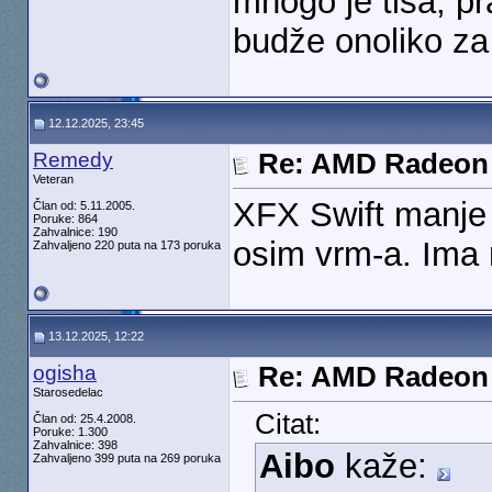
mnogo je tiša, p
budže onoliko za
12.12.2025, 23:45
Remedy
Re: AMD Radeon 
Veteran
XFX Swift manje 
Član od: 5.11.2005.
Poruke: 864
Zahvalnice: 190
osim vrm-a. Ima
Zahvaljeno 220 puta na 173 poruka
13.12.2025, 12:22
ogisha
Re: AMD Radeon 
Starosedelac
Citat:
Član od: 25.4.2008.
Poruke: 1.300
Zahvalnice: 398
Aibo
kaže:
Zahvaljeno 399 puta na 269 poruka