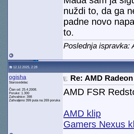
Mada sam ja sig
nuždi to, da ga 
padne novo napa
to.
Poslednja ispravka: 
12.12.2025, 2:28
ogisha
Re: AMD Radeon 
Starosedelac
AMD FSR Redsto
Član od: 25.4.2008.
Poruke: 1.300
Zahvalnice: 398
Zahvaljeno 399 puta na 269 poruka
AMD klip
Gamers Nexus kl