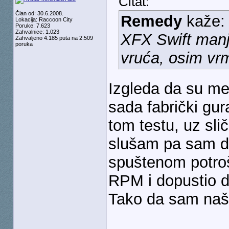
Citat:
Član od: 30.6.2008.
Remedy
kaže
Lokacija: Raccoon City
Poruke: 7.623
Zahvalnice: 1.023
XFX Swift manje
Zahvaljeno 4.185 puta na 2.509
poruka
vruća, osim v
Izgleda da su m
sada fabrički gu
tom testu, uz sl
slušam pa sam d
spuštenom potroš
RPM i dopustio d
Tako da sam naša