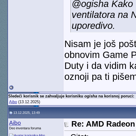
@ogisha Kako t
ventilatora na 
uporedivo.
Nisam je još poš
obnovim Game Pa
Duty i da vidim k
oznoji pa ti piše
Sledeći korisnik se zahvaljuje korisniku
ogisha
na korisnoj poruci:
Aibo
(13.12.2025)
13.12.2025, 13:49
Aibo
Re: AMD Radeon 
Deo inventara foruma