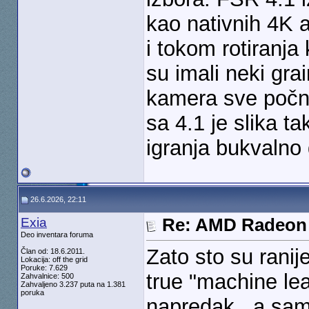
kao nativnih 4K a
i tokom rotiranja
su imali neki gra
kamera sve počne 
sa 4.1 je slika ta
igranja bukvalno 
26.6.2026, 22:11
Exia
Re: AMD Radeon 
Deo inventara foruma
Zato sto su ranije
Član od: 18.6.2011.
Lokacija: off the grid
Poruke: 7.629
true "machine lea
Zahvalnice: 500
Zahvaljeno 3.237 puta na 1.381
poruka
napredak...a sam