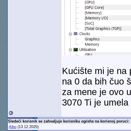
Kućište mi je n
na 0 da bih čuo š
za mene je ovo 
3070 Ti je umela
Sledeći korisnik se zahvaljuje korisniku
ogisha
na korisnoj poruci:
Aibo
(13.12.2025)