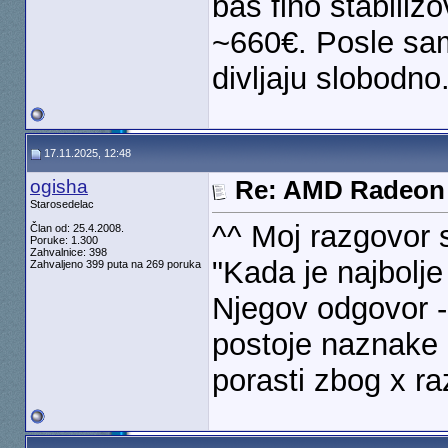
baš fino stabiliz
~660€. Posle sa
divljaju slobodno
17.11.2025, 12:48
ogisha
Re: AMD Radeon 
Starosedelac
^^ Moj razgovor 
Član od: 25.4.2008.
Poruke: 1.300
Zahvalnice: 398
"Kada je najbolje
Zahvaljeno 399 puta na 269 poruka
Njegov odgovor -
postoje naznake
porasti zbog x r