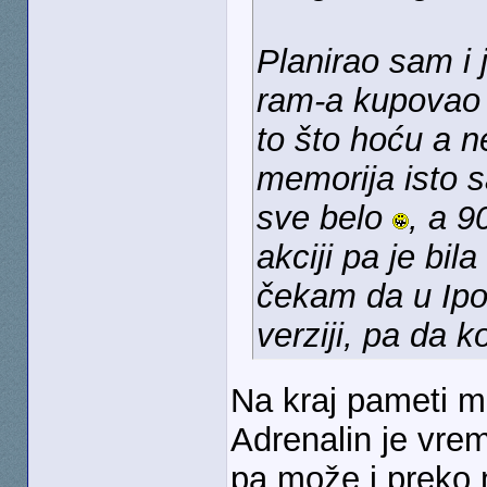
Planirao sam i
ram-a kupovao 
to što hoću a n
memorija isto 
sve belo
, a 9
akciji pa je bila
čekam da u Ipo
verziji, pa da 
Na kraj pameti mi
Adrenalin je vre
pa može i preko n