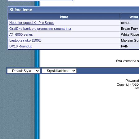
Slične teme
tema
temu
Need for speed XI: Pro Street
tomas
Grafičke kartice u prenosnim računarima
Bryan Fury
ATI 6000 series
White Rippe
Laptop za oko 1100E
Maksim Gor
DX10 Roundup
PAIN
Sva vremena su
Powered 
Copyright ©200
Ho