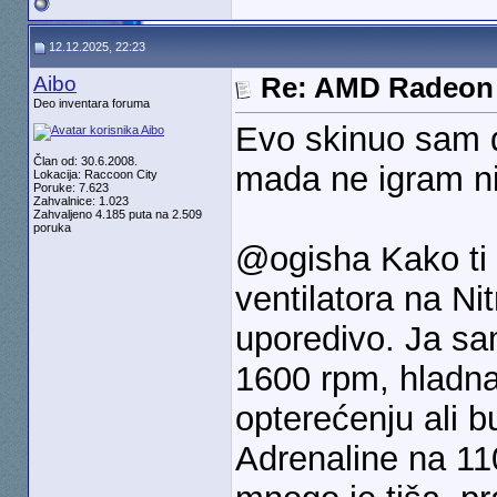
12.12.2025, 22:23
Aibo
Re: AMD Radeon 
Deo inventara foruma
Evo skinuo sam d
Član od: 30.6.2008.
mada ne igram n
Lokacija: Raccoon City
Poruke: 7.623
Zahvalnice: 1.023
Zahvaljeno 4.185 puta na 2.509
poruka
@ogisha Kako ti 
ventilatora na Ni
uporedivo. Ja sa
1600 rpm, hladn
opterećenju ali 
Adrenaline na 1