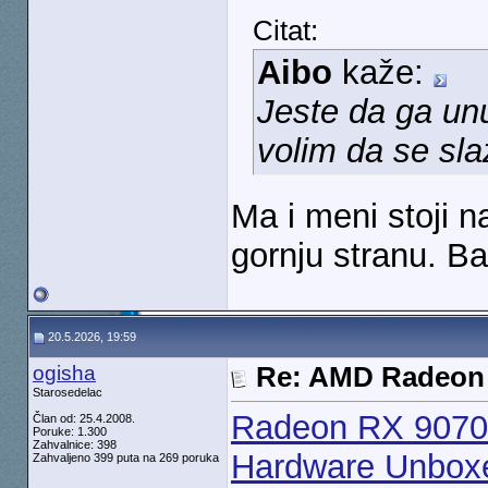
Citat:
Aibo
kaže:
Jeste da ga unu
volim da se sla
Ma i meni stoji 
gornju stranu. B
20.5.2026, 19:59
ogisha
Re: AMD Radeon 
Starosedelac
Radeon RX 9070 
Član od: 25.4.2008.
Poruke: 1.300
Zahvalnice: 398
Hardware Unbox
Zahvaljeno 399 puta na 269 poruka