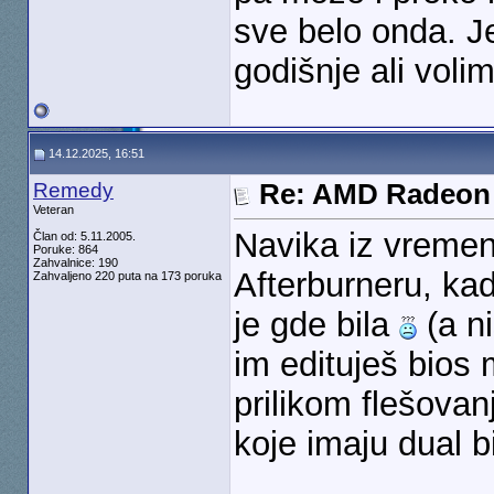
sve belo onda. J
godišnje ali voli
14.12.2025, 16:51
Remedy
Re: AMD Radeon 
Veteran
Navika iz vremen
Član od: 5.11.2005.
Poruke: 864
Zahvalnice: 190
Afterburneru, kad
Zahvaljeno 220 puta na 173 poruka
je gde bila
(a n
im edituješ bios
prilikom flešova
koje imaju dual b