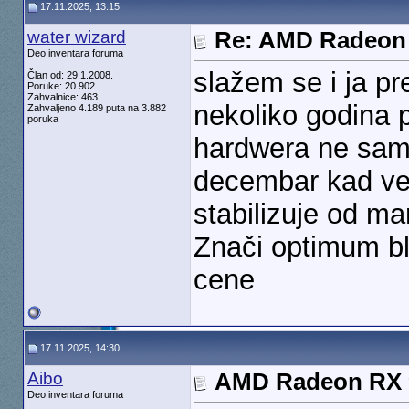
17.11.2025, 13:15
water wizard
Re: AMD Radeon 
Deo inventara foruma
slažem se i ja p
Član od: 29.1.2008.
Poruke: 20.902
Zahvalnice: 463
nekoliko godina 
Zahvaljeno 4.189 puta na 3.882
poruka
hardwera ne samo
decembar kad već
stabilizuje od m
Znači optimum bl
cene
17.11.2025, 14:30
Aibo
AMD Radeon RX 9
Deo inventara foruma