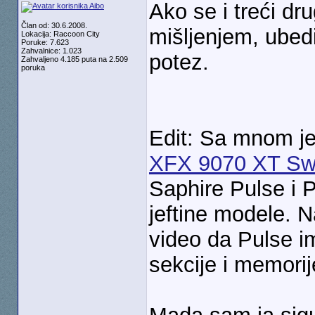
Ako se i treći dr
Član od: 30.6.2008.
mišljenjem, ubedi
Lokacija: Raccoon City
Poruke: 7.623
Zahvalnice: 1.023
potez.
Zahvaljeno 4.185 puta na 2.509
poruka
Edit: Sa mnom je 
XFX 9070 XT Swi
Saphire Pulse i 
jeftine modele. 
video da Pulse i
sekcije i memorij