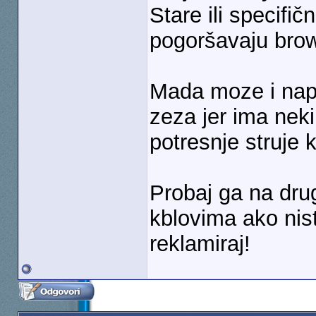
Stare ili specifič
pogoršavaju brow
Mada moze i nap
zeza jer ima neki
potresnje struje 
Probaj ga na dru
kblovima ako nist
reklamiraj!