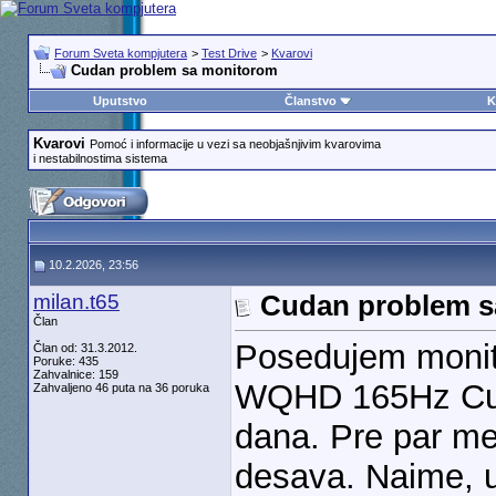
Forum Sveta kompjutera
>
Test Drive
>
Kvarovi
Cudan problem sa monitorom
Uputstvo
Članstvo
K
Kvarovi
Pomoć i informacije u vezi sa neobjašnjivim kvarovima
i nestabilnostima sistema
10.2.2026, 23:56
milan.t65
Cudan problem s
Član
Posedujem moni
Član od: 31.3.2012.
Poruke: 435
Zahvalnice: 159
WQHD 165Hz Curv
Zahvaljeno 46 puta na 36 poruka
dana. Pre par me
desava. Naime, u