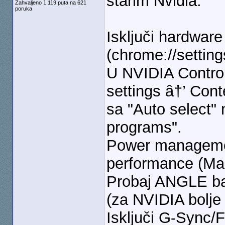
starim Nvidia.
Zahvaljeno 1.119 puta na 621
poruka
Isključi hardwar
(chrome://setting
U NVIDIA Control
settings â†’ Cont
sa "Auto select" 
programs".
Power manageme
performance (Man
Probaj ANGLE ba
(za NVIDIA bolje 
Isključi G-Sync/