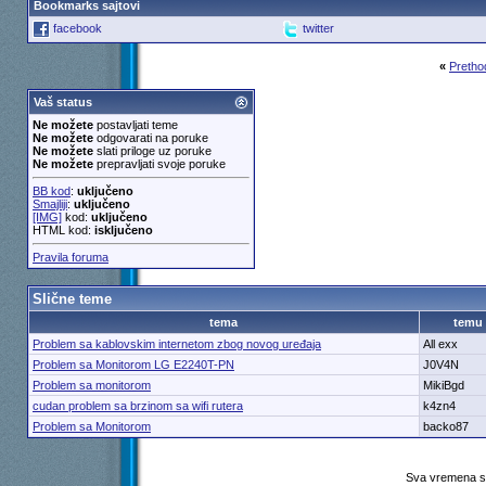
Bookmarks sajtovi
facebook
twitter
«
Pretho
Vaš status
Ne možete
postavljati teme
Ne možete
odgovarati na poruke
Ne možete
slati priloge uz poruke
Ne možete
prepravljati svoje poruke
BB kod
:
uključeno
Smajliji
:
uključeno
[IMG]
kod:
uključeno
HTML kod:
isključeno
Pravila foruma
Slične teme
tema
temu
Problem sa kablovskim internetom zbog novog uređaja
All exx
Problem sa Monitorom LG E2240T-PN
J0V4N
Problem sa monitorom
MikiBgd
cudan problem sa brzinom sa wifi rutera
k4zn4
Problem sa Monitorom
backo87
Sva vremena su