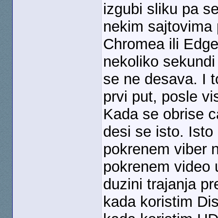
izgubi sliku pa s
nekim sajtovima 
Chromea ili Edgea
nekoliko sekundi
se ne desava. I 
prvi put, posle v
Kada se obrise ca
desi se isto. Ist
pokrenem viber n
pokrenem video u
duzini trajanja p
kada koristim Dis