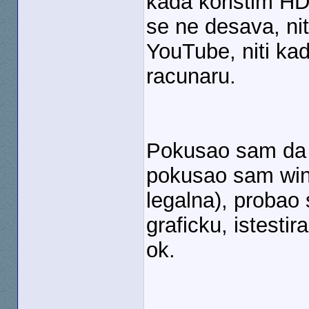
kada koristim H
se ne desava, nit
YouTube, niti kada
racunaru.
Pokusao sam da 
pokusao sam win
legalna), probao
graficku, istesti
ok.