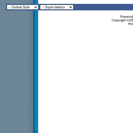
Powered 
Copyright ©200
Ho