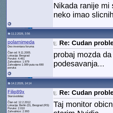
Nikada ranije mi 
neko imao slicni
11.2.2026, 3:56
polarnimeda
Re: Cudan probl
Deo inventara foruma
probaj mozda da 
Član od: 9.11.2005.
Lokacija: Beograd
Poruke: 4.461
podesavanja...
Zahvalnice: 1.979
Zahvaljeno 1.089 puta na 690
poruka
14.2.2026, 14:14
Filip89x
Re: Cudan probl
Starosedelac
Taj monitor obic
Član od: 12.2.2012.
Lokacija: Berlin (D), Beograd (RS)
Poruke: 2.010
Zahvalnice: 2.993