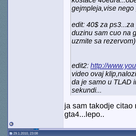
kostace 40eura...obe
gejmpleja,vise nego 
edit: 40$ za ps3...za
duzinu sam cuo na g
uzmite sa rezervom)
edit2:
http://www.y
video ovaj klip,nalo
da je samo u TLAD i
sekundi...
ja sam takodje citao
gta4...lepo..
29.1.2010, 23:08