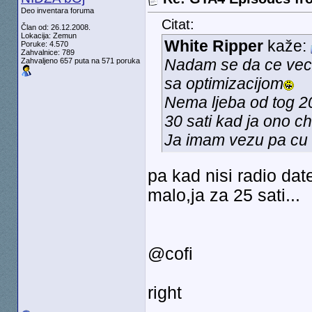
Deo inventara foruma
Citat:
Član od: 26.12.2008.
Lokacija: Zemun
White Ripper
kaže:
Poruke: 4.570
Zahvalnice: 789
Nadam se da ce vec 
Zahvaljeno 657 puta na 571 poruka
sa optimizacijom
Nema ljeba od tog 20 
30 sati kad ja ono c
Ja imam vezu pa cu 
pa kad nisi radio dat
malo,ja za 25 sati...
@cofi
right