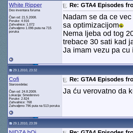
White Ripper
Re: GTA4 Episodes fro
Deo inventara foruma
Nadam se da ce vec b
Član od: 21.5.2008.
Poruke: 4.916
sa optimizacijom
Zahvalnice: 1.072
Zahvaljeno 1.096 puta na 715
Nema ljeba od tog 20 
poruka
trebace 30 sati kad j
Ja imam vezu pa cu 
29.1.2010, 23:32
Cofi
Re: GTA4 Episodes fro
Starosedelac
Ja ću verovatno da ku
Član od: 24.8.2009.
Lokacija: Smederevo
Poruke: 2.824
Zahvalnice: 768
Zahvaljeno 796 puta na 513 poruka
29.1.2010, 23:39
NIDZA bOj
Re: GTA4 Episodes fro