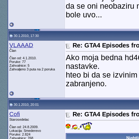
da se oni neobaziru n
bole uvo...
30.1.2010, 17:30
VLAAAD
Re: GTA4 Episodes fro
Član
Ako moja bedna hd46
Član od: 4.1.2010.
Poruke: 77
nastavke.
Zahvalnice: 5
Zahvaljeno 3 puta na 2 poruka
hteo bi da se izvini
zabranjeno.
30.1.2010, 20:01
Cofi
Re: GTA4 Episodes fro
Starosedelac
Član od: 24.8.2009.
Lokacija: Smederevo
Poruke: 2.824
Nightli
Zahvalnice: 768