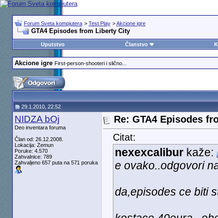
Forum Sveta kompjutera
>
Test Play
>
Akcione igre
GTA4 Episodes from Liberty City
Uputstvo
Članstvo
K
Akcione igre
First-person-shooteri i slično...
29.1.2010, 22:52
NIDZA bOj
Re: GTA4 Episodes fro
Deo inventara foruma
Citat:
Član od: 26.12.2008.
Lokacija: Zemun
nexexcalibur
kaže:
Poruke: 4.570
Zahvalnice: 789
e ovako..odgovori na
Zahvaljeno 657 puta na 571 poruka
da,episodes ce biti s