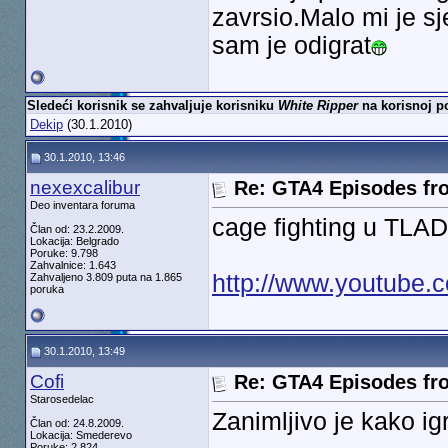
zavrsio.Malo mi je sj
sam je odigrat
Sledeći korisnik se zahvaljuje korisniku
White Ripper
na korisnoj po
Dekip
(30.1.2010)
30.1.2010, 13:46
nexexcalibur
Re: GTA4 Episodes fro
Deo inventara foruma
cage fighting u TLAD.
Član od: 23.2.2009.
Lokacija: Belgrado
Poruke: 9.798
Zahvalnice: 1.643
http://www.youtube
Zahvaljeno 3.809 puta na 1.865
poruka
30.1.2010, 13:49
Cofi
Re: GTA4 Episodes fro
Starosedelac
Zanimljivo je kako ig
Član od: 24.8.2009.
Lokacija: Smederevo
Poruke: 2.824