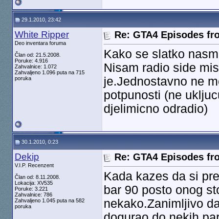
29.1.2010, 23:42
White Ripper
Re: GTA4 Episodes fro
Deo inventara foruma
Kako se slatko nasm
Član od: 21.5.2008.
Poruke: 4.916
Nisam radio side misi
Zahvalnice: 1.072
Zahvaljeno 1.096 puta na 715
je.Jednostavno ne m
poruka
potpunosti (ne ukljuc
djelimicno odradio)
30.1.2010, 0:23
Dekip
Re: GTA4 Episodes fro
V.I.P. Recenzent
Kada kazes da si pr
Član od: 8.11.2008.
Lokacija: XV535
bar 90 posto onog st
Poruke: 3.221
Zahvalnice: 786
nekako.Zanimljivo d
Zahvaljeno 1.045 puta na 582
poruka
dogurao do nekih par 