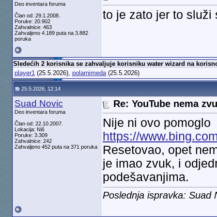
Deo inventara foruma
to je zato jer to služ
Član od: 29.1.2008.
Poruke: 20.902
Zahvalnice: 463
Zahvaljeno 4.189 puta na 3.882
poruka
Sledećih 2 korisnika se zahvaljuje korisniku water wizard na korisn
player1
(25.5.2026),
polarnimeda
(25.5.2026)
25.5.2026, 12:14
Suad Novic
Re: YouTube nema zv
Deo inventara foruma
Nije ni ovo pomoglo
Član od: 22.10.2007.
Lokacija: Niš
https://www.bing.com
Poruke: 3.309
Zahvalnice: 242
Resetovao, opet nema.
Zahvaljeno 452 puta na 371 poruka
je imao zvuk, i odje
podešavanjima.
Poslednja ispravka: Suad 