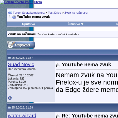
Forum Sveta kompjutera
>
Test Drive
>
Zvuk na računaru
YouTube nema zvuk
Uputstvo
Članstvo
K
Zvuk na računaru
Zvučne karte, zvučnici, slušalice...
25.5.2026, 11:37
Suad Novic
YouTube nema zvuk
Deo inventara foruma
Nemam zvuk na YouTu
Član od: 22.10.2007.
Lokacija: Niš
Firefox-u je sve norm
Poruke: 3.309
Zahvalnice: 242
da Edge ždere memor
Zahvaljeno 452 puta na 371 poruka
25.5.2026, 11:59
water wizard
Re: YouTube nema zv