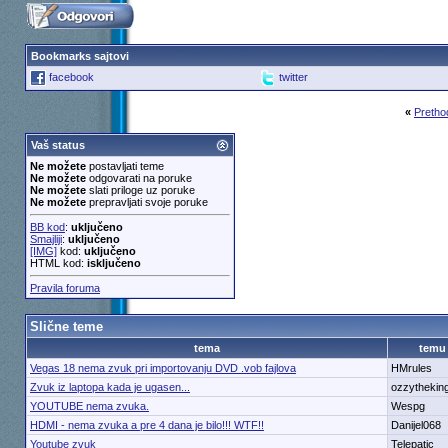
Bookmarks sajtovi
facebook
twitter
«
Pretho
Vaš status
Ne možete
postavljati teme
Ne možete
odgovarati na poruke
Ne možete
slati priloge uz poruke
Ne možete
prepravljati svoje poruke
BB kod
:
uključeno
Smajliji
:
uključeno
[IMG]
kod:
uključeno
HTML kod:
isključeno
Pravila foruma
Slične teme
tema
temu
Vegas 18 nema zvuk pri importovanju DVD .vob fajlova
HMrules
Zvuk iz laptopa kada je ugasen...
ozzythekin
YOUTUBE nema zvuka.
Wespg
HDMI - nema zvuka a pre 4 dana je bilo!!! WTF!!
Danijel068
Youtube zvuk
Telepatic