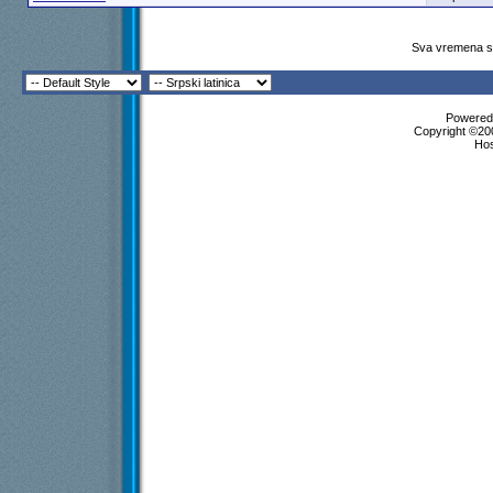
Sva vremena su
Powered 
Copyright ©200
Ho