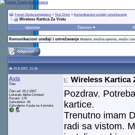
Forum Sveta kompjutera
>
Test Drive
>
Komunikacioni uređaji i umrežavanje
Wireless Kartica Za Vistu
Uputstvo
Članstvo
K
Komunikacioni uređaji i umrežavanje
Modemi, mrežna oprema, mreže i u
25.8.2007, 21:36
Axis
Wireless Kartica 
Član
Pozdrav. Potreba
Član od: 28.2.2007.
Lokacija: Alpha Centauri
Poruke: 179
kartice.
Zahvalnice: 40
Zahvaljeno 4 puta na 4 poruka
Trenutno imam D
radi sa vistom. 