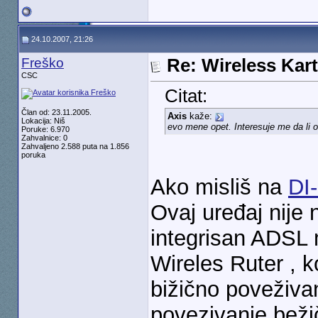
24.10.2007, 21:26
Freško
Re: Wireless Kart
CSC
Citat:
Član od: 23.11.2005.
Axis
kaže:
Lokacija: Niš
evo mene opet. Interesuje me da li o
Poruke: 6.970
Zahvalnice: 0
Zahvaljeno 2.588 puta na 1.856
poruka
Ako misliš na
DI
Ovaj uređaj nije
integrisan ADSL 
Wireles Ruter , k
bižično poveživa
povezivanje bežič