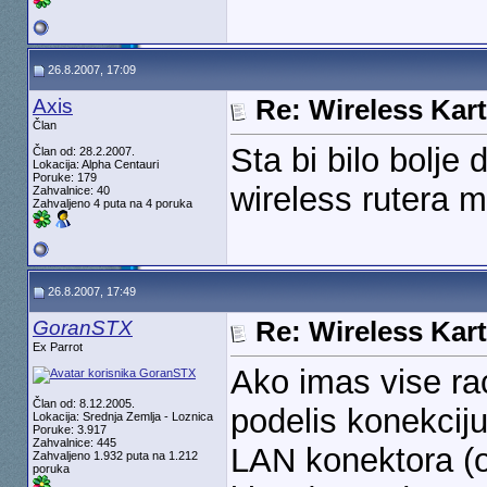
26.8.2007, 17:09
Axis
Re: Wireless Kart
Član
Sta bi bilo bolje 
Član od: 28.2.2007.
Lokacija: Alpha Centauri
Poruke: 179
wireless rutera 
Zahvalnice: 40
Zahvaljeno 4 puta na 4 poruka
26.8.2007, 17:49
GoranSTX
Re: Wireless Kart
Ex Parrot
Ako imas vise ra
Član od: 8.12.2005.
podelis konekciju
Lokacija: Srednja Zemlja - Loznica
Poruke: 3.917
Zahvalnice: 445
LAN konektora (o
Zahvaljeno 1.932 puta na 1.212
poruka