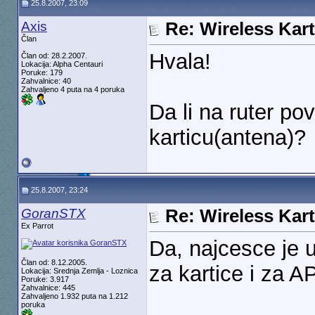
25.8.2007, 23:09
Axis
Re: Wireless Kart
Član
Hvala!
Član od: 28.2.2007.
Lokacija: Alpha Centauri
Poruke: 179
Zahvalnice: 40
Zahvaljeno 4 puta na 4 poruka
Da li na ruter po
karticu(antena)?
25.8.2007, 23:24
GoranSTX
Re: Wireless Kart
Ex Parrot
Da, najcesce je u
Član od: 8.12.2005.
za kartice i za AP
Lokacija: Srednja Zemlja - Loznica
Poruke: 3.917
Zahvalnice: 445
Zahvaljeno 1.932 puta na 1.212
poruka