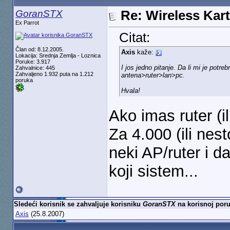
GoranSTX
Re: Wireless Kart
Ex Parrot
Citat:
Član od: 8.12.2005.
Axis
kaže:
Lokacija: Srednja Zemlja - Loznica
Poruke: 3.917
I jos jedno pitanje. Da li mi je potr
Zahvalnice: 445
Zahvaljeno 1.932 puta na 1.212
antena>ruter>lan>pc.
poruka
Hvala!
Ako imas ruter (i
Za 4.000 (ili ne
neki AP/ruter i d
koji sistem...
Sledeći korisnik se zahvaljuje korisniku
GoranSTX
na korisnoj poru
Axis
(25.8.2007)