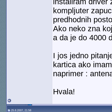
instaliram driver
kompljuter zapuc
predhodnih posto
Ako neko zna koj
a da je do 4000 d
I jos jedno pitanj
kartica ako imam
naprimer : anten
Hvala!
25.8.2007, 21:58