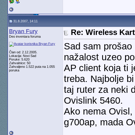
31.8.2007, 14:11
Bryan Fury
Re: Wireless Kart
Deo inventara foruma
Sad sam prošao k
Član od: 2.12.2005.
nažalost uzeo po
Lokacija: Novi Sad
Poruke: 5.620
Zahvalnice: 50
AP client koja ti
Zahvaljeno 1.522 puta na 1.055
poruka
treba. Najbolje b
taj ruter za neki 
Ovislink 5460.
Ako nema Ovisl, 
g700ap, mada Ov