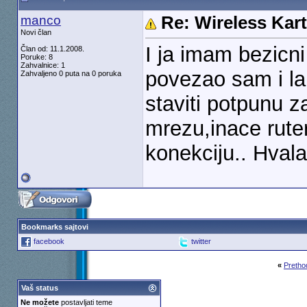
manco
Re: Wireless Kart
Novi član
I ja imam bezicn
Član od: 11.1.2008.
Poruke: 8
Zahvalnice: 1
povezao sam i l
Zahvaljeno 0 puta na 0 poruka
staviti potpunu z
mrezu,inace ruter
konekciju.. Hval
Bookmarks sajtovi
facebook
twitter
«
Pretho
Vaš status
Ne možete
postavljati teme