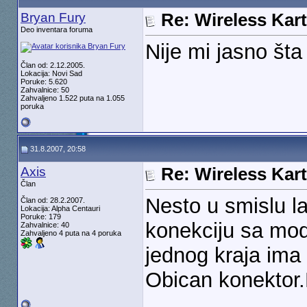
Bryan Fury
Re: Wireless Kart
Deo inventara foruma
Nije mi jasno šta
Član od: 2.12.2005.
Lokacija: Novi Sad
Poruke: 5.620
Zahvalnice: 50
Zahvaljeno 1.522 puta na 1.055
poruka
31.8.2007, 20:58
Axis
Re: Wireless Kart
Član
Nesto u smislu la
Član od: 28.2.2007.
Lokacija: Alpha Centauri
Poruke: 179
konekciju sa mo
Zahvalnice: 40
Zahvaljeno 4 puta na 4 poruka
jednog kraja ima 
Obican konektor.