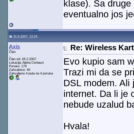
klase). Sa druge
eventualno jos j
31.8.2007, 13:24
Axis
Re: Wireless Kart
Član
Evo kupio sam wi
Član od: 28.2.2007.
Lokacija: Alpha Centauri
Poruke: 179
Trazi mi da se pr
Zahvalnice: 40
Zahvaljeno 4 puta na 4 poruka
DSL modem. Ali j
internet. Da li je
nebude uzalud ba
Hvala!