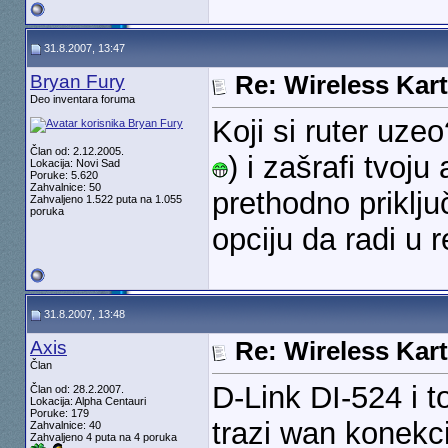
31.8.2007, 13:47
Bryan Fury
Re: Wireless Kart
Deo inventara foruma
Koji si ruter uze
Član od: 2.12.2005.
) i zašrafi tvoju 
Lokacija: Novi Sad
Poruke: 5.620
Zahvalnice: 50
prethodno priklju
Zahvaljeno 1.522 puta na 1.055
poruka
opciju da radi u 
31.8.2007, 13:48
Axis
Re: Wireless Kart
Član
D-Link DI-524 i t
Član od: 28.2.2007.
Lokacija: Alpha Centauri
Poruke: 179
trazi wan konekc
Zahvalnice: 40
Zahvaljeno 4 puta na 4 poruka