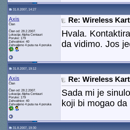
31.8.2007, 14:27
Axis
Re: Wireless Kart
Član
Hvala. Kontakti
Član od: 28.2.2007.
Lokacija: Alpha Centauri
Poruke: 179
da vidimo. Jos j
Zahvalnice: 40
Zahvaljeno 4 puta na 4 poruka
31.8.2007, 19:12
Axis
Re: Wireless Kart
Član
Sada mi je sinulo
Član od: 28.2.2007.
Lokacija: Alpha Centauri
Poruke: 179
koji bi mogao da 
Zahvalnice: 40
Zahvaljeno 4 puta na 4 poruka
31.8.2007, 19:30