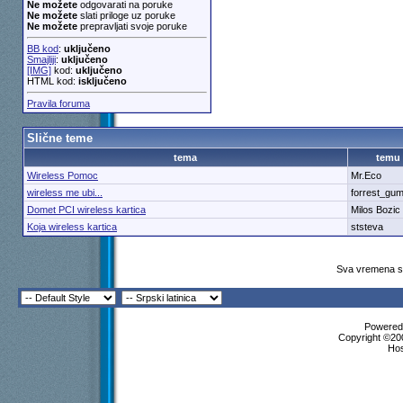
Ne možete
odgovarati na poruke
Ne možete
slati priloge uz poruke
Ne možete
prepravljati svoje poruke
BB kod
:
uključeno
Smajliji
:
uključeno
[IMG]
kod:
uključeno
HTML kod:
isključeno
Pravila foruma
Slične teme
tema
temu
Wireless Pomoc
Mr.Eco
wireless me ubi...
forrest_gu
Domet PCI wireless kartica
Milos Bozic
Koja wireless kartica
ststeva
Sva vremena su
Powered 
Copyright ©200
Ho