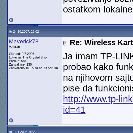
ostatkom lokalne
24.10.2007, 22:02
Maverick78
Re: Wireless Kart
Veteran
Ja imam TP-LINK
Član od: 9.7.2006.
Lokacija: The Crystal Ship
Poruke: 584
probao kako funk
Zahvalnice: 130
Zahvaljeno 101 puta na 73 poruka
na njihovom sajtu 
pise da funkcion
http://www.tp-li
id=41
11.1.2008, 4:33