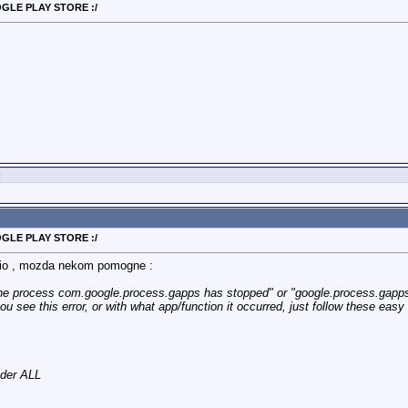
OGLE PLAY STORE :/
:
OGLE PLAY STORE :/
dio , mozda nekom pomogne :
the process com.google.process.gapps has stopped" or "google.process.gapps h
ou see this error, or with what app/function it occurred, just follow these easy
der ALL