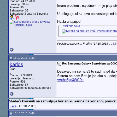
Član od: 24.12.2008.
Lokacija: Nikšić
Imam problem , najednom mi je play s
Poruke: 90
Zahvalnice: 33
U prilogu je slika, ovo obavestenje mi 
Zahvaljeno 3 puta na 3 poruka
Hvala unaprijed
Priložene slike
Poslednja ispravka: Freško (17.10.2013 u
15:5
13.10.2013, 1:30
karlos
Re: Samsung Galaxy S problem sa GO
Član
Desavalo mi se na s3 to sad na s4 da
Član od: 2.3.2013.
Sistem se sam Botuje jos ako si updejt
Lokacija: Hamburg
v=xhe5gn3WCDs
Poruke: 401
Zahvalnice: 87
Zahvaljeno 41 puta na 31 poruka
Sledeći korisnik se zahvaljuje korisniku
karlos
na korisnoj poruci:
Cele
(13.10.2013)
13.10.2013, 3:46