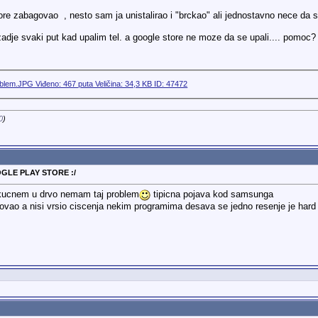
tore zabagovao
, nesto sam ja unistalirao i "brckao" ali jednostavno nece da s
izadje svaki put kad upalim tel. a google store ne moze da se upali.... pomoc?
0
)
OGLE PLAY STORE :/
 kucnem u drvo nemam taj problem
tipicna pojava kod samsunga
ovao a nisi vrsio ciscenja nekim programima desava se jedno resenje je hard