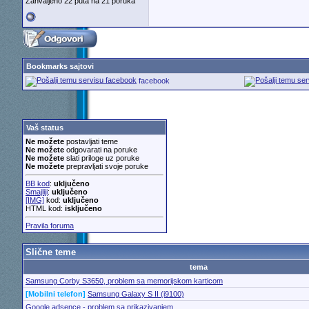
Zahvaljeno 22 puta na 21 poruka
Bookmarks sajtovi
facebook
Vaš status
Ne možete
postavljati teme
Ne možete
odgovarati na poruke
Ne možete
slati priloge uz poruke
Ne možete
prepravljati svoje poruke
BB kod
:
uključeno
Smajliji
:
uključeno
[IMG]
kod:
uključeno
HTML kod:
isključeno
Pravila foruma
Slične teme
tema
Samsung Corby S3650, problem sa memorijskom karticom
[Mobilni telefon]
Samsung Galaxy S II (i9100)
Google adsence - problem sa prikazivanjem