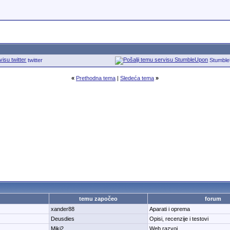
twitter
Stumbl
«
Prethodna tema
|
Sledeća tema
»
temu započeo
forum
xander88
Aparati i oprema
Deusdies
Opisi, recenzije i testovi
Miki2
Web razvoj