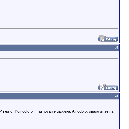
#
5
#
6
nešto. Pomoglo bi i flashovanje gapps-a. Ali dobro, snašo si se na