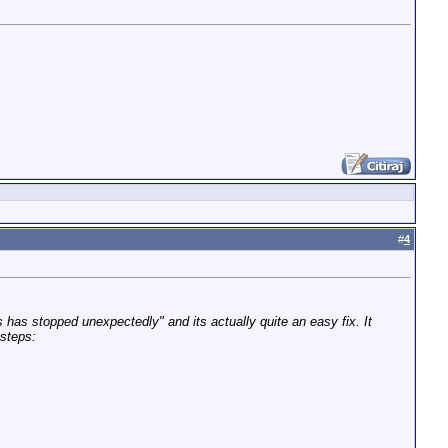
#
4
as stopped unexpectedly" and its actually quite an easy fix. It
 steps: