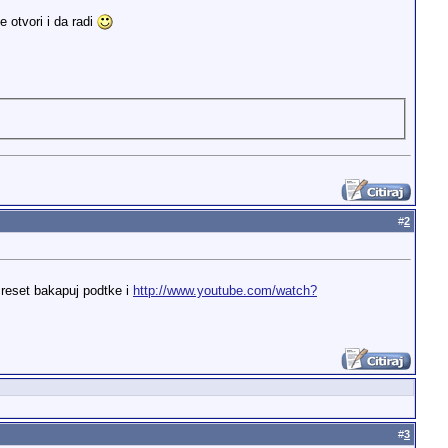
e otvori i da radi
#
2
 reset bakapuj podtke i
http://www.youtube.com/watch?
#
3