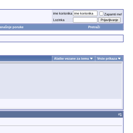
ime korisnika
Zapamti me!
Lozinka
anašnje poruke
Pretraži
Alatke vezane za temu
Vrste prikaza
#
1