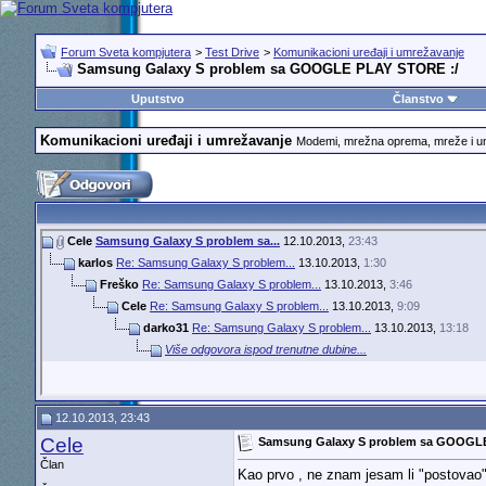
Forum Sveta kompjutera
>
Test Drive
>
Komunikacioni uređaji i umrežavanje
Samsung Galaxy S problem sa GOOGLE PLAY STORE :/
Uputstvo
Članstvo
Komunikacioni uređaji i umrežavanje
Modemi, mrežna oprema, mreže i 
Cele
Samsung Galaxy S problem sa...
12.10.2013,
23:43
karlos
Re: Samsung Galaxy S problem...
13.10.2013,
1:30
Freško
Re: Samsung Galaxy S problem...
13.10.2013,
3:46
Cele
Re: Samsung Galaxy S problem...
13.10.2013,
9:09
darko31
Re: Samsung Galaxy S problem...
13.10.2013,
13:18
Više odgovora ispod trenutne dubine...
12.10.2013, 23:43
Cele
Samsung Galaxy S problem sa GOOGLE
Član
Kao prvo , ne znam jesam li "postovao