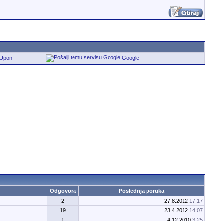
eUpon
Google
Odgovora
Poslednja poruka
2
27.8.2012
17:17
19
23.4.2012
14:07
1
4.12.2010
3:25