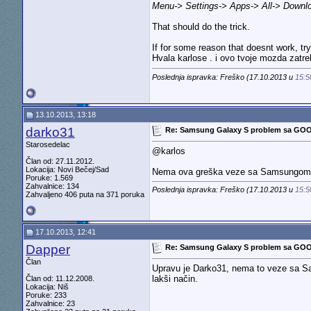
Menu-> Settings-> Apps-> All-> Downlo
That should do the trick.
If for some reason that doesnt work, tr
Hvala karlose . i ovo tvoje mozda zatr
Poslednja ispravka: Freško (17.10.2013 u
15:5
13.10.2013, 13:18
darko31
Re: Samsung Galaxy S problem sa GO
Starosedelac
@karlos
Član od: 27.11.2012.
Lokacija: Novi Bečej/Sad
Nema ova greška veze sa Samsungom, 
Poruke: 1.569
Zahvalnice: 134
Poslednja ispravka: Freško (17.10.2013 u
15:5
Zahvaljeno 406 puta na 371 poruka
17.10.2013, 12:41
Dapper
Re: Samsung Galaxy S problem sa GO
Član
Upravu je Darko31, nema to veze sa Sa
lakši način.
Član od: 11.12.2008.
Lokacija: Niš
Poruke: 233
Zahvalnice: 23