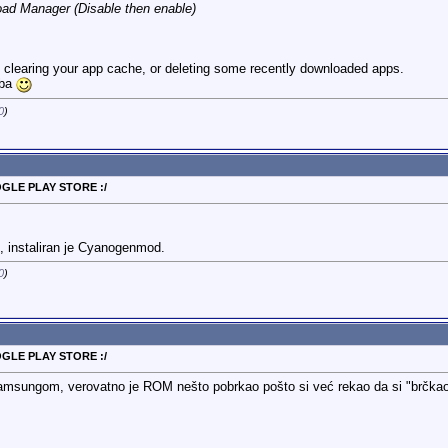
ad Manager (Disable then enable)
y clearing your app cache, or deleting some recently downloaded apps.
eba
0
)
OGLE PLAY STORE :/
instaliran je Cyanogenmod.
0
)
OGLE PLAY STORE :/
msungom, verovatno je ROM nešto pobrkao pošto si već rekao da si "brčkao" 