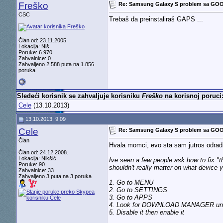
Freško
Re: Samsung Galaxy S problem sa GO
CSC
Trebaš da preinstaliraš GAPS ...
Član od: 23.11.2005.
Lokacija: Niš
Poruke: 6.970
Zahvalnice: 0
Zahvaljeno 2.588 puta na 1.856
poruka
Sledeći korisnik se zahvaljuje korisniku
Freško
na korisnoj poruci
Cele
(13.10.2013)
13.10.2013, 9:09
Cele
Re: Samsung Galaxy S problem sa GO
Član
Hvala momci, evo sta sam jutros odra
Član od: 24.12.2008.
Lokacija: Nikšić
Ive seen a few people ask how to fix "
Poruke: 90
shouldn't really matter on what device y
Zahvalnice: 33
Zahvaljeno 3 puta na 3 poruka
1. Go to MENU
2. Go to SETTINGS
3. Go to APPS
4. Look for DOWNLOAD MANAGER un
5. Disable it then enable it