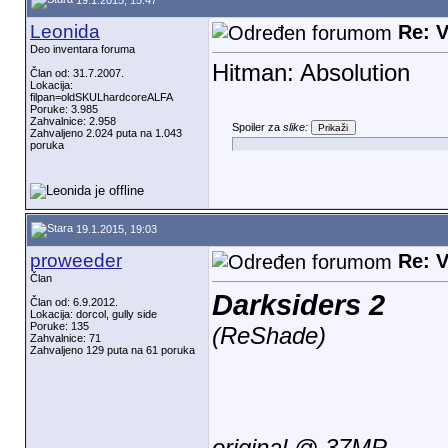
Leonida
Re: V
Deo inventara foruma
Hitman: Absolution
Član od: 31.7.2007.
Lokacija:
filpan=oldSKULhardcoreALFA
Poruke: 3.985
Zahvalnice: 2.958
Spoiler za
slike:
Zahvaljeno 2.024 puta na 1.043
poruka
19.1.2015, 19:03
proweeder
Re: V
Član
Darksiders 2
Član od: 6.9.2012.
Lokacija: dorcol, gully side
Poruke: 135
(ReShade)
Zahvalnice: 71
Zahvaljeno 129 puta na 61 poruka
original @ 37MP