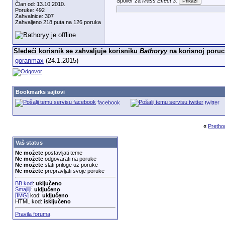
Spoiler za
Mass Effect 3:
Član od: 13.10.2010.
Poruke: 492
Zahvalnice: 307
Zahvaljeno 218 puta na 126 poruka
Sledeći korisnik se zahvaljuje korisniku
Bathoryy
na korisnoj poruc
goranmax
(24.1.2015)
Bookmarks sajtovi
facebook
twitter
«
Pretho
Vaš status
Ne možete
postavljati teme
Ne možete
odgovarati na poruke
Ne možete
slati priloge uz poruke
Ne možete
prepravljati svoje poruke
BB kod
:
uključeno
Smajliji
:
uključeno
[IMG]
kod:
uključeno
HTML kod:
isključeno
Pravila foruma