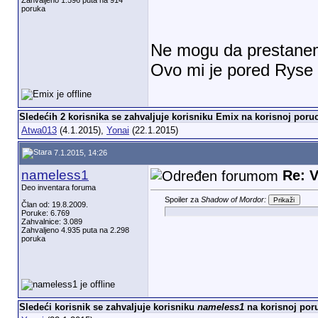
Zahvaljeno 1.596 puta na 914
poruka
Ne mogu da prestan
Ovo mi je pored Ryse 
Sledećih 2 korisnika se zahvaljuje korisniku Emix na korisnoj poruc
Atwa013
(4.1.2015),
Yonai
(22.1.2015)
7.1.2015, 14:26
nameless1
Re: V
Deo inventara foruma
Spoiler za
Shadow of Mordor:
Član od: 19.8.2009.
Poruke: 6.769
Zahvalnice: 3.089
Zahvaljeno 4.935 puta na 2.298
poruka
Sledeći korisnik se zahvaljuje korisniku
nameless1
na korisnoj poru