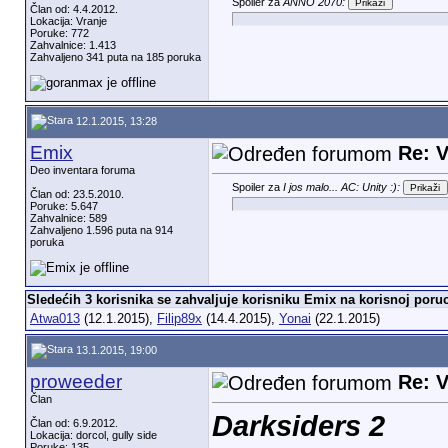
Spoiler za
ANNO 2070:
Član od: 4.4.2012.
Lokacija: Vranje
Poruke: 772
Zahvalnice: 1.413
Zahvaljeno 341 puta na 185 poruka
12.1.2015, 13:28
Emix
Re: V
Deo inventara foruma
Spoiler za
I jos malo... AC: Unity :):
Član od: 23.5.2010.
Poruke: 5.647
Zahvalnice: 589
Zahvaljeno 1.596 puta na 914
poruka
Sledećih 3 korisnika se zahvaljuje korisniku Emix na korisnoj poruc
Atwa013
(12.1.2015),
Filip89x
(14.4.2015),
Yonai
(22.1.2015)
13.1.2015, 19:00
proweeder
Re: V
Član
Darksiders 2
Član od: 6.9.2012.
Lokacija: dorcol, gully side
Poruke: 135