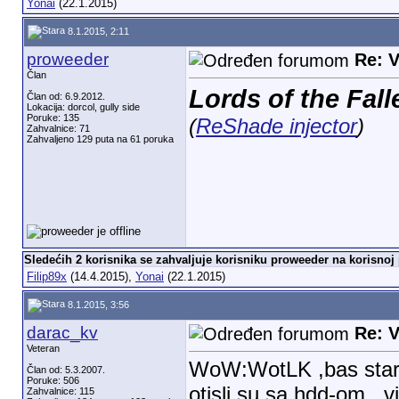
Yonai
(22.1.2015)
8.1.2015, 2:11
proweeder
Re: V
Član
Lords of the Fall
Član od: 6.9.2012.
Lokacija: dorcol, gully side
Poruke: 135
(
ReShade injector
)
Zahvalnice: 71
Zahvaljeno 129 puta na 61 poruka
Sledećih 2 korisnika se zahvaljuje korisniku proweeder na korisnoj 
Filip89x
(14.4.2015),
Yonai
(22.1.2015)
8.1.2015, 3:56
darac_kv
Re: V
Veteran
WoW:WotLK ,bas stari 
Član od: 5.3.2007.
Poruke: 506
otisli su sa hdd-om...v
Zahvalnice: 115