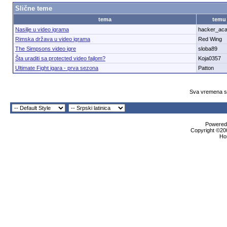
Slične teme
tema
temu
Nasilje u video igrama
hacker_ac
Rimska država u video igrama
Red Wing
The Simpsons video igre
sloba89
Šta uraditi sa protected video fajlom?
Koja0357
Ultimate Fight igara - prva sezona
Patton
Sva vremena su
Powered 
Copyright ©200
Ho