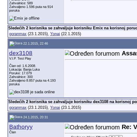
Zahvalnice: 589
Zahvaljeno 1.596 puta na 914
poruka
Sledećih 2 korisnika se zahvaljuje korisniku Emix na korisnoj poruc
goranmax
(23.1.2015),
Yonai
(22.1.2015)
22.1.2015, 22:46
dex3108
Assa
V.I.P. Test Play
Član od: 1.6.2008.
Lokacija: Banja Luka
Poruke: 17.079
Zahvalnice: 300
Zahvaljeno 8.857 puta na 4.193
poruka
Sledećih 2 korisnika se zahvaljuje korisniku dex3108 na korisnoj po
goranmax
(23.1.2015),
Yonai
(23.1.2015)
24.1.2015, 20:31
Bathoryy
Re: V
Član