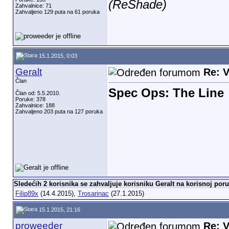
(ReShade)
Zahvalnice: 71
Zahvaljeno 129 puta na 61 poruka
15.1.2015, 0:03
Geralt
Re: V
Član
Spec Ops: The Line
Član od: 5.5.2010.
Poruke: 378
Zahvalnice: 188
Zahvaljeno 203 puta na 127 poruka
Sledećih 2 korisnika se zahvaljuje korisniku Geralt na korisnoj poru
Filip89x
(14.4.2015),
Trosarinac
(27.1.2015)
15.1.2015, 21:16
proweeder
Re: V