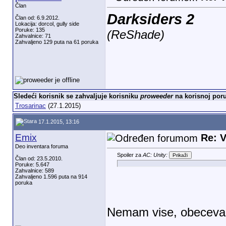
Član
Darksiders 2
Član od: 6.9.2012.
Lokacija: dorcol, gully side
Poruke: 135
(ReShade)
Zahvalnice: 71
Zahvaljeno 129 puta na 61 poruka
Sledeći korisnik se zahvaljuje korisniku
proweeder
na korisnoj poru
Trosarinac
(27.1.2015)
17.1.2015, 13:16
Emix
Re: V
Deo inventara foruma
Spoiler za
AC: Unity:
Član od: 23.5.2010.
Poruke: 5.647
Zahvalnice: 589
Zahvaljeno 1.596 puta na 914
poruka
Nemam vise, obecev