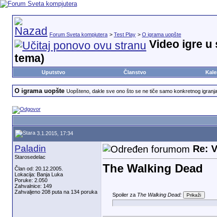
Forum Sveta kompjutera
>
Test Play
>
O igrama uopšte
Video igre u
tema)
Uputstvo
Članstvo
Kale
O igrama uopšte
Uopšteno, dakle sve ono što se ne tiče samo konkretnog igranja i
3.1.2015, 17:34
Paladin
Re: V
Starosedelac
The Walking Dead
Član od: 20.12.2005.
Lokacija: Banja Luka
Poruke: 2.050
Zahvalnice: 149
Zahvaljeno 208 puta na 134 poruka
Spoiler za
The Walking Dead: