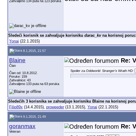
Zahvaljeno 134 puta na 123 poruka
Sledeći korisnik se zahvaljuje korisniku
darac_kv
na korisnoj poruc
Yonai
(22.1.2015)
8.1.2015, 21:57
Blaine
Re: V
Član
Spoiler za
Oddworld: Stranger's Wrath HD:
Član od: 10.8.2012.
Poruke: 159
Zahvalnice: 43
Zahvaljeno 133 puta na 63 poruka
Sledećih 3 korisnika se zahvaljuje korisniku Blaine na korisnoj poru
Filip89x
(14.4.2015),
proweeder
(13.1.2015),
Yonai
(22.1.2015)
9.1.2015, 21:49
goranmax
Re: V
Veteran