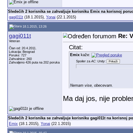
Sledećih 2 korisnika se zahvaljuje korisniku Emix na korisnoj poruc
gagi011t
(18.1.2015),
Yonai
(22.1.2015)
18.1.2015, 13:26
gagi011t
Re: V
Veteran
Citat:
Član od: 20.4.2011.
Lokacija: Beograd
Emix
kaže:
Poruke: 727
Zahvalnice: 260
Spoiler za
AC: Unity:
Zahvaljeno 426 puta na 202 poruka
Nemam vise, obecevam.
Ma daj jos, nije proble
Sledećih 2 korisnika se zahvaljuje korisniku gagi011t na korisnoj po
Emix
(18.1.2015),
Yonai
(22.1.2015)
19.1.2015, 15:47