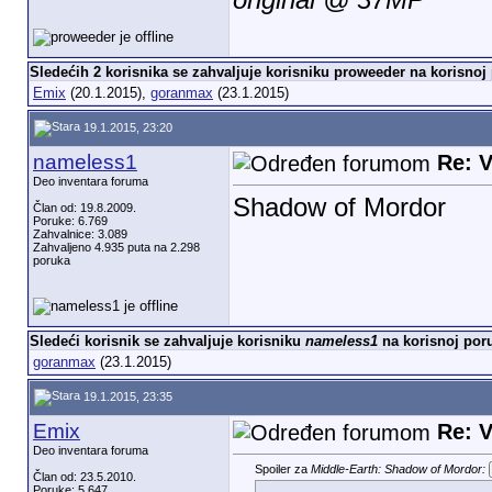
Sledećih 2 korisnika se zahvaljuje korisniku proweeder na korisnoj 
Emix
(20.1.2015),
goranmax
(23.1.2015)
19.1.2015, 23:20
nameless1
Re: V
Deo inventara foruma
Shadow of Mordor
Član od: 19.8.2009.
Poruke: 6.769
Zahvalnice: 3.089
Zahvaljeno 4.935 puta na 2.298
poruka
Sledeći korisnik se zahvaljuje korisniku
nameless1
na korisnoj poru
goranmax
(23.1.2015)
19.1.2015, 23:35
Emix
Re: V
Deo inventara foruma
Spoiler za
Middle-Earth: Shadow of Mordor:
Član od: 23.5.2010.
Poruke: 5.647