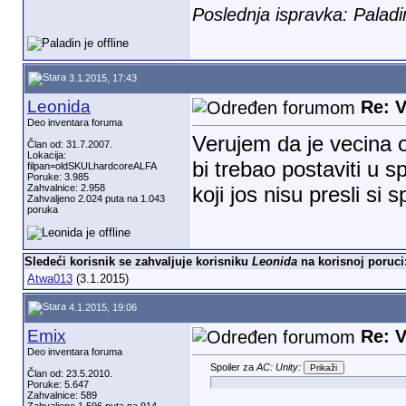
Poslednja ispravka: Palad
3.1.2015, 17:43
Leonida
Re: V
Deo inventara foruma
Verujem da je vecina o
Član od: 31.7.2007.
Lokacija:
bi trebao postaviti u s
filpan=oldSKULhardcoreALFA
Poruke: 3.985
Zahvalnice: 2.958
koji jos nisu presli si
Zahvaljeno 2.024 puta na 1.043
poruka
Sledeći korisnik se zahvaljuje korisniku
Leonida
na korisnoj poruci
Atwa013
(3.1.2015)
4.1.2015, 19:06
Emix
Re: V
Deo inventara foruma
Spoiler za
AC: Unity:
Član od: 23.5.2010.
Poruke: 5.647
Zahvalnice: 589