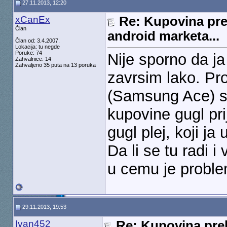
27.11.2013, 12:20
xCanEx
Re: Kupovina pre
Član
android marketa...
Član od: 3.4.2007.
Lokacija: tu negde
Poruke: 74
Nije sporno da j
Zahvalnice: 14
Zahvaljeno 35 puta na 13 poruka
zavrsim lako. Pr
(Samsung Ace) sa
kupovine gugl pri
gugl plej, koji j
Da li se tu radi i
u cemu je probl
29.11.2013, 19:53
Ivan452
Re: Kupovina pre