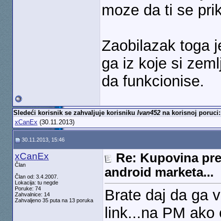
moze da ti se pri
Zaobilazak toga je
ga iz koje si zem
da funkcionise.
Sledeći korisnik se zahvaljuje korisniku
Ivan452
na korisnoj poruci:
xCanEx
(30.11.2013)
30.11.2013, 15:46
xCanEx
Re: Kupovina pre
Član
android marketa...
Član od: 3.4.2007.
Lokacija: tu negde
Poruke: 74
Brate daj da ga v
Zahvalnice: 14
Zahvaljeno 35 puta na 13 poruka
link...na PM ako 