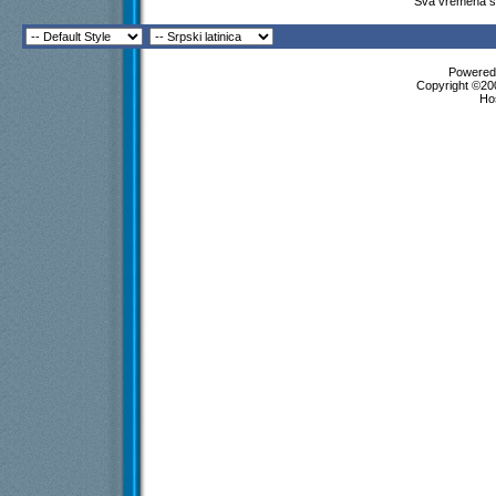
Sva vremena su
Powered 
Copyright ©200
Ho