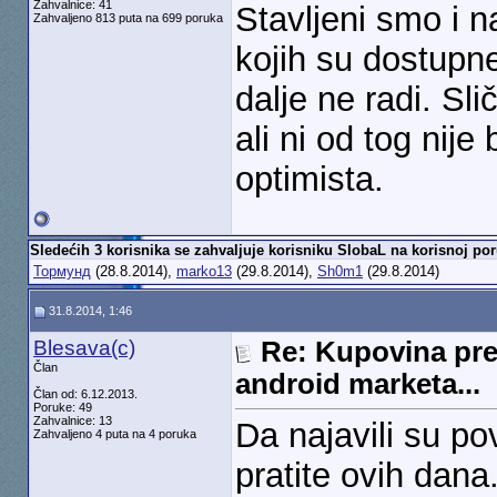
Zahvalnice: 41
Stavljeni smo i 
Zahvaljeno 813 puta na 699 poruka
kojih su dostupne
dalje ne radi. Sli
ali ni od tog nije
optimista.
Sledećih 3 korisnika se zahvaljuje korisniku SlobaL na korisnoj por
Тормунд
(28.8.2014),
marko13
(29.8.2014),
Sh0m1
(29.8.2014)
31.8.2014, 1:46
Blesava(c)
Re: Kupovina pre
Član
android marketa...
Član od: 6.12.2013.
Poruke: 49
Zahvalnice: 13
Da najavili su po
Zahvaljeno 4 puta na 4 poruka
pratite ovih dana