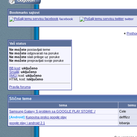
Bookmarks sajtovi
facebook
twitter
«
Pretho
Vaš status
Ne možete
postavljati teme
Ne možete
odgovarati na poruke
Ne možete
slati priloge uz poruke
Ne možete
prepravljati svoje poruke
BB kod
:
uključeno
Smajliji
:
uključeno
[IMG]
kod:
uključeno
HTML kod:
isključeno
Pravila foruma
Slične teme
tema
temu
Samsung Galaxy S problem sa GOOGLE PLAY STORE :/
Cele
[Android]
Kupovina preko google play
defffizz
google play i android 2.1
lobanja