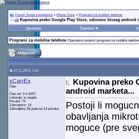
Forum Sveta kompjutera
>
Phone Zone
>
Programi za mobilne telefone
Kupovina preko Google Play Store, odnosno bivseg android m
Uputstvo
Članstvo
K
Programi za mobilne telefone
Operativni sistemi i programi za mobilne telefon
27.11.2013, 1:01
xCanEx
Kupovina preko G
Član
android marketa...
Član od: 3.4.2007.
Lokacija: tu negde
Poruke: 74
Postoji li moguc
Zahvalnice: 14
Zahvaljeno 35 puta na 13 poruka
obavljanja mikrot
moguce (pre sveg