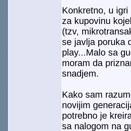
Konkretno, u igr
za kupovinu kojek
(tzv, mikrotransa
se javlja poruka
play...Malo sa gu
moram da prizna
snadjem.
Kako sam razume
novijim generaci
potrebno je kreira
sa nalogom na g