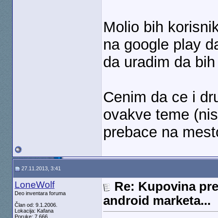
Molio bih korisn
na google play 
da uradim da bih
Cenim da ce i dru
ovakve teme (ni
prebace na mesto 
27.11.2013, 3:41
LoneWolf
Re: Kupovina pre
Deo inventara foruma
android marketa...
Član od: 9.1.2006.
Lokacija: Kafana
Poruke: 7.666