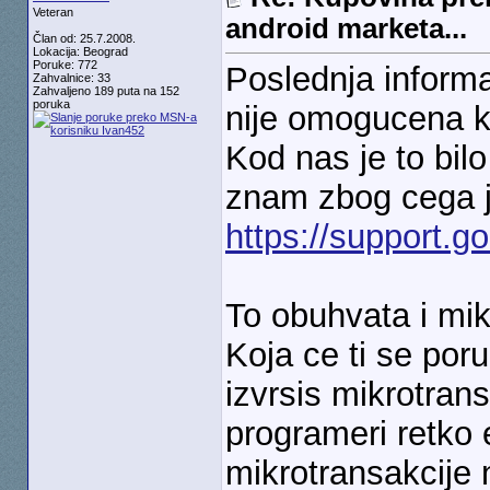
Veteran
android marketa...
Član od: 25.7.2008.
Lokacija: Beograd
Poruke: 772
Poslednja informac
Zahvalnice: 33
Zahvaljeno 189 puta na 152
poruka
nije omogucena k
Kod nas je to bil
znam zbog cega j
https://support.
To obuhvata i mik
Koja ce ti se por
izvrsis mikrotran
programeri retko 
mikrotransakcije 