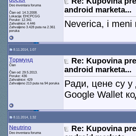
Re: Kupovina pre
Deo inventara foruma
android marketa...
Član od: 14.3.2008.
Lokacija: EHCPCGG
Poruke: 12.341
Neverica, i meni
Zahvalnice: 4.446
Zahvaljeno 3.428 puta na 2.361
poruka
8.11.2014, 1:07
Тормунд
Re: Kupovina pre
Član
android marketa...
Član od: 29.5.2013.
Poruke: 436
Zahvalnice: 429
Ради, цене су у
Zahvaljeno 213 puta na 94 poruka
Google Wallet к
8.11.2014, 1:32
Neutrino
Re: Kupovina pre
Deo inventara foruma