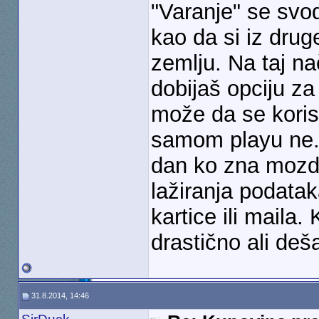
"Varanje" se svod
kao da si iz drug
zemlju. Na taj na
dobijaš opciju za
može da se korist
samom playu ne. 
dan ko zna mozda
lažiranja podata
kartice ili maila
drastično ali deš
31.8.2014, 14:46