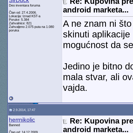
SirDuck
Re: Kupovina pre
Deo inventara foruma
android marketa...
Član od: 27.4.2006.
Lokacija: Iznad KST-a
Poruke: 5.384
A ne znam ni što
Zahvalnice: 821
Zahvaljeno 2.075 puta na 1.080
poruka
skinuti aplikacij
mogućnost da se
Jedino je bitno 
mala stvar, ali o
vajda.
2.9.2014, 17:47
herrnikolic
Re: Kupovina pre
Banned
android marketa...
Član od: 14.12.2009.