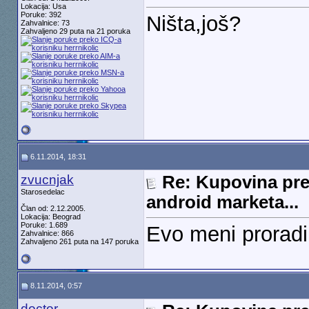
Lokacija: Usa
Poruke: 392
Ništa,još?
Zahvalnice: 73
Zahvaljeno 29 puta na 21 poruka
6.11.2014, 18:31
zvucnjak
Re: Kupovina pre
Starosedelac
android marketa...
Član od: 2.12.2005.
Lokacija: Beograd
Poruke: 1.689
Evo meni prorad
Zahvalnice: 866
Zahvaljeno 261 puta na 147 poruka
8.11.2014, 0:57
doctor