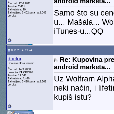
android marketa...
Član od: 17.6.2011.
Poruke: 7.421
Zahvalnice: 99
Samo što su cen
Zahvaljeno 3.402 puta na 2.045
poruka
u... Mašala... W
iTunes-u...QQ
8.11.2014, 19:24
doctor
Re: Kupovina pre
Deo inventara foruma
android marketa...
Član od: 14.3.2008.
Lokacija: EHCPCGG
Poruke: 12.341
Uz Wolfram Alpha 
Zahvalnice: 4.446
Zahvaljeno 3.428 puta na 2.361
poruka
neki način, i life
kupiš istu?