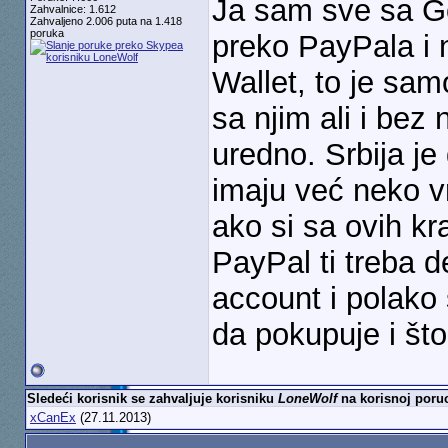
Ja sam sve sa G
Zahvalnice: 1.612
Zahvaljeno 2.006 puta na 1.418
poruka
preko PayPala i 
Wallet, to je sa
sa njim ali i bez
uredno. Srbija je
imaju već neko vr
ako si sa ovih kr
PayPal ti treba de
account i polako
da pokupuje i što
Sledeći korisnik se zahvaljuje korisniku
LoneWolf
na korisnoj poruc
xCanEx
(27.11.2013)