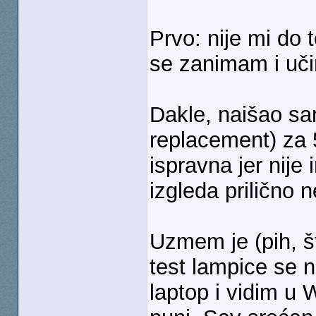
Prvo: nije mi do 
se zanimam i uči
Dakle, naišao sa
replacement) za 50
ispravna jer nije
izgleda prilično 
Uzmem je (pih, št
test lampice se 
laptop i vidim u 