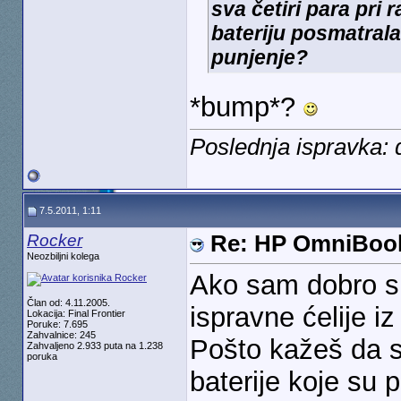
sva četiri para pri 
bateriju posmatrala
punjenje?
*bump*?
Poslednja ispravka: 
7.5.2011, 1:11
Rocker
Re: HP OmniBook
Neozbiljni kolega
Ako sam dobro sk
Član od: 4.11.2005.
ispravne ćelije i
Lokacija: Final Frontier
Poruke: 7.695
Zahvalnice: 245
Pošto kažeš da sv
Zahvaljeno 2.933 puta na 1.238
poruka
baterije koje su 