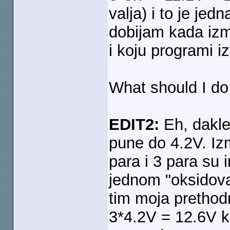
valja) i to je jed
dobijam kada iz
i koju programi i
What should I do
EDIT2:
Eh, dakle
pune do 4.2V. Iz
para i 3 para su 
jednom "oksidov
tim moja prethod
3*4.2V = 12.6V kol