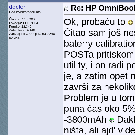
doctor
Re: HP OmniBook
Deo inventara foruma
Ok, probaću to
Član od: 14.3.2008.
Lokacija: EHCPCGG
Poruke: 12.340
Čitao sam još ne
Zahvalnice: 4.446
Zahvaljeno 3.427 puta na 2.360
poruka
baterry calibratio
POSTa pritiskom
utility, i on radi
je, a zatim opet 
završi za nekoli
Problem je u tome
puna čas oko 5% 
-3800mAh
Dakl
ništa, ali ajd' v