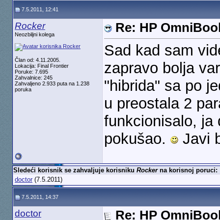
7.5.2011, 12:41
Rocker
Re: HP OmniBook
Neozbiljni kolega
Sad kad sam vid
Član od: 4.11.2005.
zapravo bolja var
Lokacija: Final Frontier
Poruke: 7.695
Zahvalnice: 245
"hibrida" sa po j
Zahvaljeno 2.933 puta na 1.238
poruka
u preostala 2 par
funkcionisalo, j
pokušao.
Javi 
Sledeći korisnik se zahvaljuje korisniku
Rocker
na korisnoj poruci:
doctor
(7.5.2011)
7.5.2011, 14:37
doctor
Re: HP OmniBook