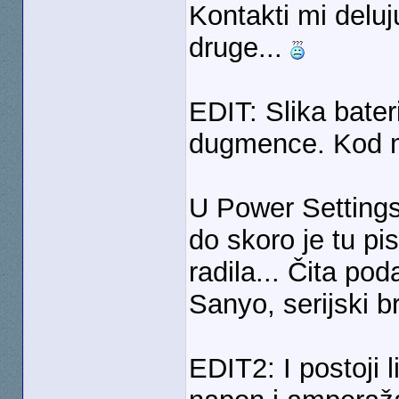
Kontakti mi deluj
druge...
EDIT: Slika bateri
dugmence. Kod m
U Power Settings 
do skoro je tu pi
radila... Čita pod
Sanyo, serijski br
EDIT2: I postoji l