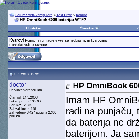
Forum Sveta kompjutera
>
Test Drive
>
Kvarovi
HP OmniBook 6000 baterija: WTF?
Uputstvo
Članstvo
K
Kvarovi
Pomoć i informacije u vezi sa neobjašnjivim kvarovima
i nestabilnostima sistema
18.5.2010, 12:32
doctor
HP OmniBook 600
Deo inventara foruma
Imam HP OmniBoo
Član od: 14.3.2008.
Lokacija: EHCPCGG
Poruke: 12.340
radi na punjaču, 
Zahvalnice: 4.446
Zahvaljeno 3.427 puta na 2.360
poruka
da baterija ne dr
baterijom. Ja sam