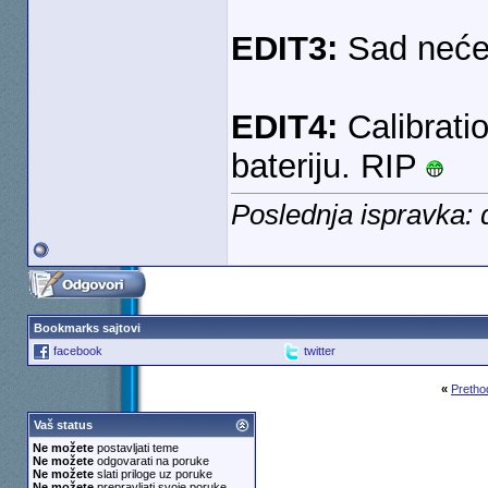
EDIT3:
Sad neće 
EDIT4:
Calibratio
bateriju. RIP
Poslednja ispravka: 
Bookmarks sajtovi
facebook
twitter
«
Pretho
Vaš status
Ne možete
postavljati teme
Ne možete
odgovarati na poruke
Ne možete
slati priloge uz poruke
Ne možete
prepravljati svoje poruke