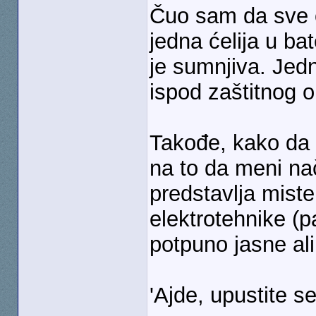
Čuo sam da sve 
jedna ćelija u ba
je sumnjiva. Jedn
ispod zaštitnog 
Takođe, kako da p
na to da meni nač
predstavlja mist
elektrotehnike (p
potpuno jasne al
'Ajde, upustite 