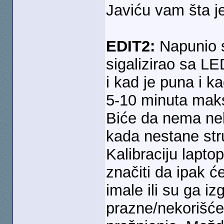
Javiću vam šta je
EDIT2:
Napunio s
sigalizirao sa L
i kad je puna i ka
5-10 minuta maksi
Biće da nema nek
kada nestane str
Kalibraciju lapto
značiti da ipak ć
imale ili su ga i
prazne/nekorišće