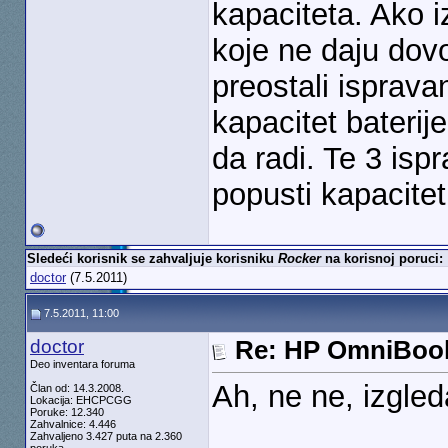
kapaciteta. Ako i
koje ne daju dov
preostali ispravan
kapacitet baterije
da radi. Te 3 is
popusti kapacite
Sledeći korisnik se zahvaljuje korisniku
Rocker
na korisnoj poruci:
doctor
(7.5.2011)
7.5.2011, 11:00
doctor
Re: HP OmniBook
Deo inventara foruma
Ah, ne ne, izgle
Član od: 14.3.2008.
Lokacija: EHCPCGG
Poruke: 12.340
Zahvalnice: 4.446
Zahvaljeno 3.427 puta na 2.360