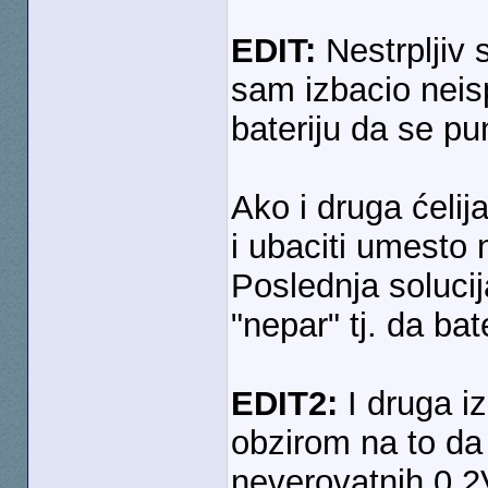
EDIT:
Nestrpljiv
sam izbacio neisp
bateriju da se pu
Ako i druga ćelija
i ubaciti umesto 
Poslednja solucij
"nepar" tj. da bat
EDIT2:
I druga iz
obzirom na to da 
neverovatnih 0.2