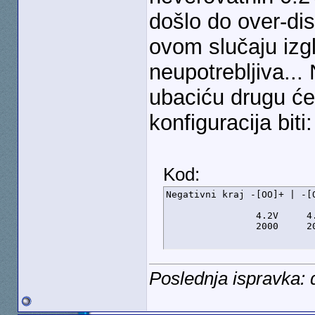
došlo do over-dis
ovom slučaju izg
neupotrebljiva... 
ubaciću drugu ćel
konfiguracija biti:
Kod:
Negativni kraj -[OO]+ | -[
                           
                4.2V     4.
                2000     2
Poslednja ispravka: 