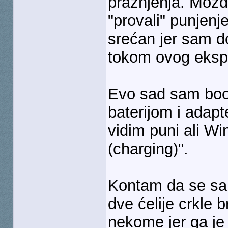
pražnjenja. Možda
"provali" punjenj
srećan jer sam d
tokom ovog eksp
Evo sad sam bo
baterijom i adapt
vidim puni ali W
(charging)".
Kontam da se sa 
dve ćelije crkle 
nekome jer ga je 