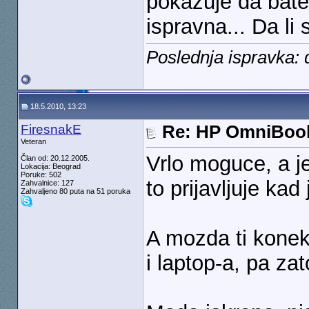
pokazuje da bater
ispravna... Da li
Poslednja ispravka: 
18.5.2010, 13:23
FiresnakE
Re: HP OmniBook
Veteran
Vrlo moguce, a jes
Član od: 20.12.2005.
Lokacija: Beograd
Poruke: 502
to prijavljuje kad
Zahvalnice: 127
Zahvaljeno 80 puta na 51 poruka
A mozda ti konekt
i laptop-a, pa za