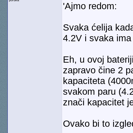
poruka
'Ajmo redom:
Svaka ćelija kad
4.2V i svaka ima
Eh, u ovoj bateri
zapravo čine 2 pa
kapaciteta (4000
svakom paru (4.2
znači kapacitet
Ovako bi to izgl