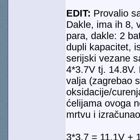
EDIT:
Provalio s
Dakle, ima ih 8, v
para, dakle: 2 ba
dupli kapacitet, i
serijski vezane s
4*3.7V tj. 14.8V.
valja (zagrebao s
oksidacije/curenj
ćelijama ovoga 
mrtvu i izračuna
3*3.7 = 11.1V + 1