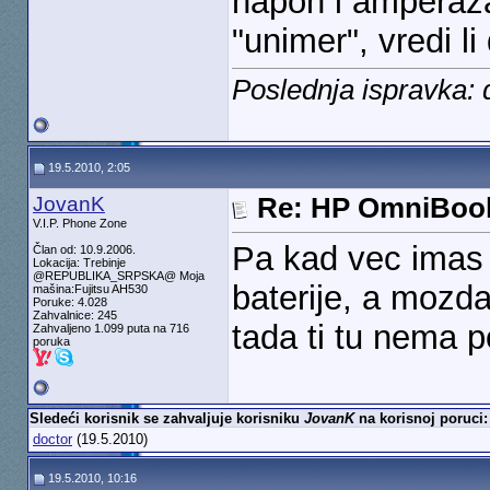
napon i amperaža
"unimer", vredi l
Poslednja ispravka: 
19.5.2010, 2:05
JovanK
Re: HP OmniBook
V.I.P. Phone Zone
Pa kad vec imas u
Član od: 10.9.2006.
Lokacija: Trebinje
@REPUBLIKA_SRPSKA@ Moja
baterije, a mozda 
mašina:Fujitsu AH530
Poruke: 4.028
Zahvalnice: 245
tada ti tu nema p
Zahvaljeno 1.099 puta na 716
poruka
Sledeći korisnik se zahvaljuje korisniku
JovanK
na korisnoj poruci:
doctor
(19.5.2010)
19.5.2010, 10:16