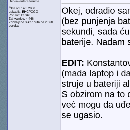
Deo inventara foruma
Okej, odradio sa
Član od: 14.3.2008.
Lokacija: EHCPCGG
Poruke: 12.340
(bez punjenja bat
Zahvalnice: 4.446
Zahvaljeno 3.427 puta na 2.360
poruka
sekundi, sada ću
baterije. Nadam s
EDIT:
Konstantov
(mada laptop i da
struje u bateriji 
S obzirom na to 
već mogu da uđem
se ugasio.