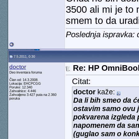
3500 ali mi je to
smem to da urad
Poslednja ispravka: 
7.5.2011, 0:30
doctor
Re: HP OmniBook
Deo inventara foruma
Citat:
Član od: 14.3.2008.
Lokacija: EHCPCGG
Poruke: 12.340
doctor
kaže:
Zahvalnice: 4.446
Zahvaljeno 3.427 puta na 2.360
Da li bih smeo da ć
poruka
ostavim samo ovu je
pokvarena izgleda 
napomenem da sam n
(guglao sam o konkre