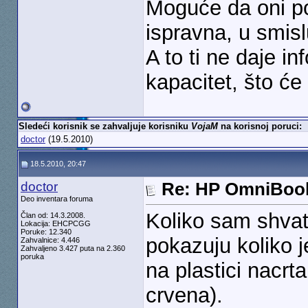
Moguće da oni po
ispravna, u smisl
A to ti ne daje in
kapacitet, što će 
Sledeći korisnik se zahvaljuje korisniku
VojaM
na korisnoj poruci:
doctor
(19.5.2010)
18.5.2010, 20:47
doctor
Re: HP OmniBook
Deo inventara foruma
Koliko sam shvati
Član od: 14.3.2008.
Lokacija: EHCPCGG
Poruke: 12.340
pokazuju koliko j
Zahvalnice: 4.446
Zahvaljeno 3.427 puta na 2.360
poruka
na plastici nacrta
crvena).