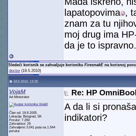
Mada iskreno, n
lapatopovima
, 
znam za tu njihov
moj drug ima HP
da je to ispravno
Sledeći korisnik se zahvaljuje korisniku
FiresnakE
na korisnoj poru
doctor
(19.5.2010)
18.5.2010, 13:25
VojaM
Re: HP OmniBook
Ad Ministrator
A da li si pronaš
Član od: 19.8.2005.
indikatori?
Lokacija: Beograd, SK
Poruke: 7.280
Zahvalnice: 29
Zahvaljeno 3.041 puta na 1.544
poruka