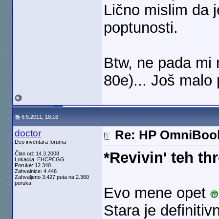
Lično mislim da j
poptunosti.
Btw, ne pada mi
80e)... Još malo
6.5.2011, 18:16
doctor
Re: HP OmniBook
Deo inventara foruma
*Revivin' teh th
Član od: 14.3.2008.
Lokacija: EHCPCGG
Poruke: 12.340
Zahvalnice: 4.446
Zahvaljeno 3.427 puta na 2.360
poruka
Evo mene opet
Stara je definitiv