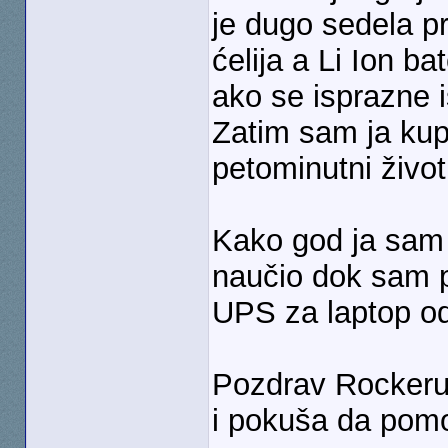
je dugo sedela p
ćelija a Li Ion b
ako se isprazne 
Zatim sam ja kupi
petominutni život
Kako god ja sam 
naučio dok sam p
UPS za laptop o
Pozdrav Rockeru k
i pokuša da po