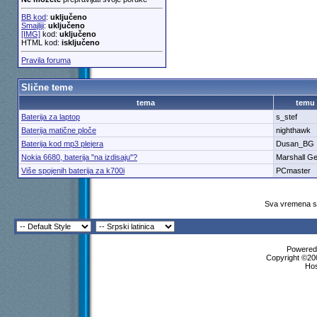
BB kod
:
uključeno
Smajliji
:
uključeno
[IMG]
kod:
uključeno
HTML kod:
isključeno
Pravila foruma
Slične teme
tema
temu
Baterija za laptop
s_stef
Baterija matične ploče
nighthawk
Baterija kod mp3 plejera
Dusan_BG
Nokia 6680, baterija "na izdisaju"?
Marshall G
Više spojenih baterija za k700i
PCmaster
Sva vremena su
Powered 
Copyright ©200
Ho