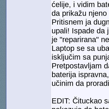
ćelije, i vidim b
da prikažu njeno 
Pritisnem ja dug
upali! Ispade da j
je "reparirana" n
Laptop se sa uba
isključim sa pun
Pretpostavljam d
baterija ispravna
učinim da prorad
EDIT: Čituckao s