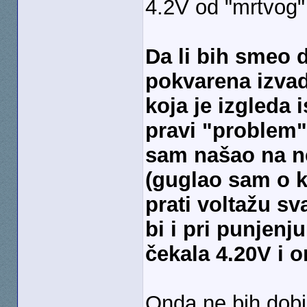
4.2V od "mrtvog" 
Da li bih smeo d
pokvarena izva
koja je izgleda 
pravi "problem
sam našao na ne
(guglao sam o ko
prati voltažu sv
bi i pri punjenj
čekala 4.20V i o
Onda ne bih dob