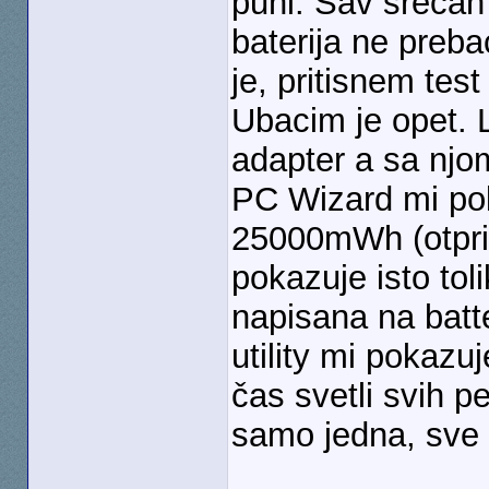
puni. Sav srećan
baterija ne preb
je, pritisnem tes
Ubacim je opet. 
adapter a sa njom
PC Wizard mi pok
25000mWh (otpril
pokazuje isto tol
napisana na batte
utility mi pokazu
čas svetli svih p
samo jedna, sve 