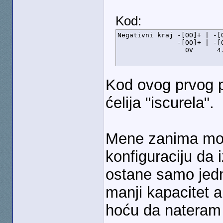
Kod:
Negativni kraj -[OO]+ | -[
               -[OO]+ | -[O
                 0V      4
Kod ovog prvog p
ćelija "iscurela".
Mene zanima mog
konfiguraciju da 
ostane samo jed
manji kapacitet a
hoću da nateram 