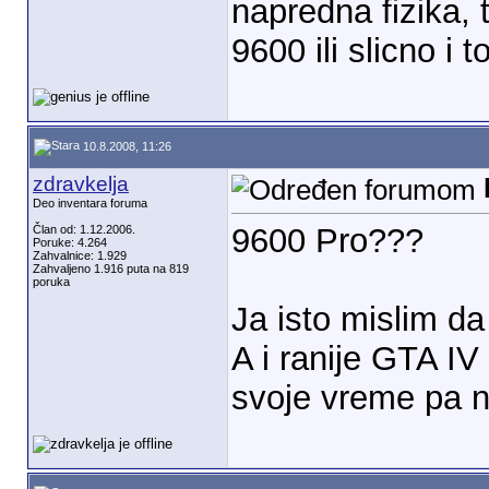
napredna fizika, 
9600 ili slicno i 
10.8.2008, 11:26
zdravkelja
Deo inventara foruma
9600 Pro???
Član od: 1.12.2006.
Poruke: 4.264
Zahvalnice: 1.929
Zahvaljeno 1.916 puta na 819
poruka
Ja isto mislim da
A i ranije GTA IV
svoje vreme pa n