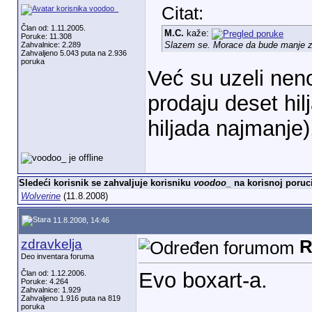
Citat:
Član od: 1.11.2005.
M.C.
kaže:
Poruke: 11.308
Slazem se. Morace da bude manje zaht
Zahvalnice: 2.289
Zahvaljeno 5.043 puta na 2.936
poruka
Već su uzeli nen
prodaju deset hi
hiljada najmanje
Sledeći korisnik se zahvaljuje korisniku
voodoo_
na korisnoj poruci
Wolverine
(11.8.2008)
11.8.2008, 14:46
zdravkelja
R
Deo inventara foruma
Evo boxart-a.
Član od: 1.12.2006.
Poruke: 4.264
Zahvalnice: 1.929
Zahvaljeno 1.916 puta na 819
poruka