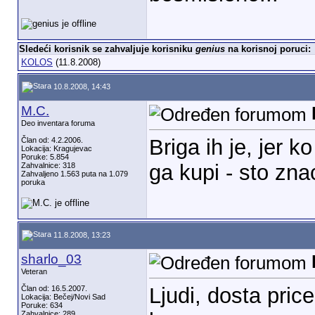
Sledeći korisnik se zahvaljuje korisniku
genius
na korisnoj poruci:
KOLOS
(11.8.2008)
10.8.2008, 14:43
M.C.
Deo inventara foruma
Briga ih je, jer 
Član od: 4.2.2006.
Lokacija: Kragujevac
Poruke: 5.854
ga kupi - sto zna
Zahvalnice: 318
Zahvaljeno 1.563 puta na 1.079
poruka
11.8.2008, 13:23
sharlo_03
Veteran
Ljudi, dosta pric
Član od: 16.5.2007.
Lokacija: Bečej/Novi Sad
Poruke: 634
Zahvalnice: 289