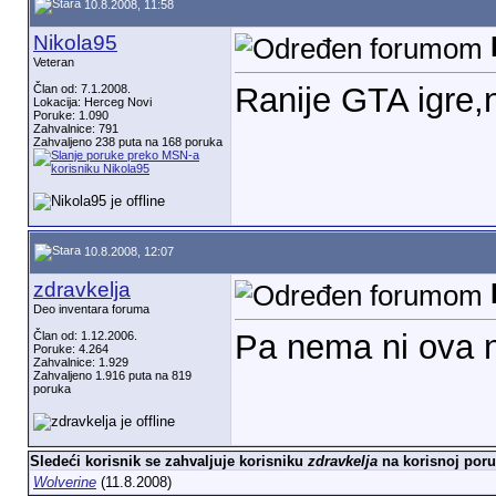
10.8.2008, 11:58
Nikola95
Veteran
Ranije GTA igre,n
Član od: 7.1.2008.
Lokacija: Herceg Novi
Poruke: 1.090
Zahvalnice: 791
Zahvaljeno 238 puta na 168 poruka
10.8.2008, 12:07
zdravkelja
Deo inventara foruma
Pa nema ni ova n
Član od: 1.12.2006.
Poruke: 4.264
Zahvalnice: 1.929
Zahvaljeno 1.916 puta na 819
poruka
Sledeći korisnik se zahvaljuje korisniku
zdravkelja
na korisnoj poru
Wolverine
(11.8.2008)