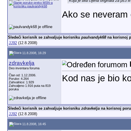
Koja je bila cijena originala za ps3 
Ako se neveram 
Sledeći korisnik se zahvaljuje korisniku
paulvandyk68
na korisnoj p
JJ92
(12.8.2008)
11.8.2008, 16:29
zdravkelja
Deo inventara foruma
Kod nas je bio ko
Član od: 1.12.2006.
Poruke: 4.264
Zahvalnice: 1.929
Zahvaljeno 1.916 puta na 819
poruka
Sledeći korisnik se zahvaljuje korisniku
zdravkelja
na korisnoj poru
JJ92
(12.8.2008)
11.8.2008, 16:45