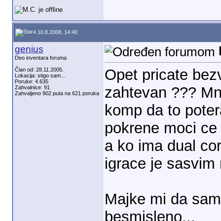
10.8.2008, 14:40
genius
Deo inventara foruma
Opet pricate bez
Član od: 28.11.2005.
Lokacija: stigo sam...
Poruke: 4.635
zahtevan ??? Mnog
Zahvalnice: 91
Zahvaljeno 902 puta na 621 poruka
komp da to poter
pokrene moci ce s
a ko ima dual cor
igrace je sasvim 
Majke mi da sam 
besmisleno...