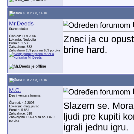
10.8.2008, 14:16
Mr.Deeds
Starosedelac
Znaci ja cu opu
Član od: 11.9.2006.
Lokacija: Nedodjija
Poruke: 1.508
brine hard.
Zahvalnice: 582
Zahvaljeno 139 puta na 103 poruka
10.8.2008, 14:16
M.C.
Deo inventara foruma
Slazem se. Mora
Član od: 4.2.2006.
Lokacija: Kragujevac
Poruke: 5.854
ljudi pre kupiti 
Zahvalnice: 318
Zahvaljeno 1.563 puta na 1.079
poruka
igrali jednu igru.