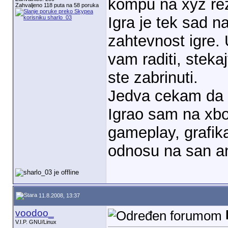
kompu na xyz rezo
Zahvaljeno 118 puta na 58 poruka
Igra je tek sad n
zahtevnost igre. 
vam raditi, stek
ste zabrinuti.
Jedva cekam da 
Igrao sam na xb
gameplay, grafika
odnosu na san a
11.8.2008, 13:37
voodoo_
V.I.P. GNU/Linux