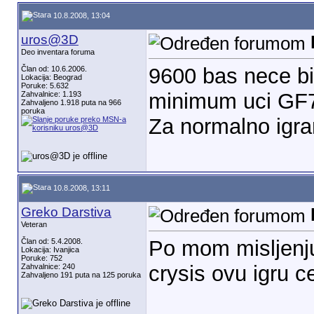
10.8.2008, 13:04
uros@3D
Deo inventara foruma
9600 bas nece bi
Član od: 10.6.2006.
Lokacija: Beograd
Poruke: 5.632
minimum uci GF
Zahvalnice: 1.193
Zahvaljeno 1.918 puta na 966
poruka
Za normalno igran
10.8.2008, 13:11
Greko Darstiva
Veteran
Po mom misljenju 
Član od: 5.4.2008.
Lokacija: Ivanjica
Poruke: 752
crysis ovu igru c
Zahvalnice: 240
Zahvaljeno 191 puta na 125 poruka