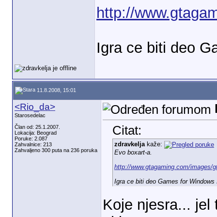
http://www.gtagam
Igra ce biti deo 
11.8.2008, 15:01
<Rio_da>
Starosedelac
Citat:
Član od: 25.1.2007.
Lokacija: Beograd
Poruke: 2.087
zdravkelja
kaže:
Zahvalnice: 213
Zahvaljeno 300 puta na 236 poruka
Evo boxart-a.
http://www.gtagaming.com/images/gta
Igra ce biti deo Games for Windows
Koje njesra... jel