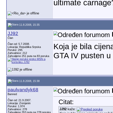
ultimate carnage
11.8.2008, 15:35
JJ92
Član
Koja je bila cijen
Član od: 5.7.2008.
Lokacija: Republika Srpska
Poruke: 295
GTA IV pusten u
Zahvalnice: 212
Zahvaljeno 251 puta na 83 poruka
11.8.2008, 15:38
paulvandyk68
Banned
Citat:
Član od: 21.9.2007.
Lokacija: Zrenjanin
Poruke: 1.974
JJ92
kaže:
Zahvalnice: 278
Zahvaljeno 353 puta na 278 poruka