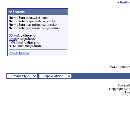
«
Pretho
Vaš status
Ne možete
postavljati teme
Ne možete
odgovarati na poruke
Ne možete
slati priloge uz poruke
Ne možete
prepravljati svoje poruke
BB kod
:
uključeno
Smajliji
:
uključeno
[IMG]
kod:
uključeno
HTML kod:
isključeno
Pravila foruma
Sva vremena s
Powered 
Copyright ©200
Ho