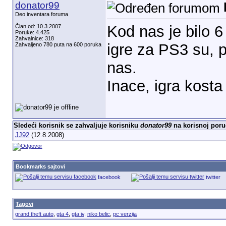
donator99
Deo inventara foruma
Kod nas je bilo 6
Član od: 10.3.2007.
Poruke: 4.425
Zahvalnice: 318
igre za PS3 su, 
Zahvaljeno 780 puta na 600 poruka
nas.
Inace, igra kosta
Sledeći korisnik se zahvaljuje korisniku
donator99
na korisnoj poru
JJ92
(12.8.2008)
Bookmarks sajtovi
facebook
twitter
Tagovi
grand theft auto
,
gta 4
,
gta iv
,
niko belic
,
pc verzija