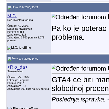
10.8.2008, 13:21
M.C.
Deo inventara foruma
Pa ko je poterao
Član od: 4.2.2006.
Lokacija: Kragujevac
Poruke: 5.854
problema.
Zahvalnice: 318
Zahvaljeno 1.563 puta na 1.079
poruka
10.8.2008, 14:09
<Rio_da>
Starosedelac
GTA4 ce biti man
Član od: 25.1.2007.
Lokacija: Beograd
Poruke: 2.087
slobodnoj proceni
Zahvalnice: 213
Zahvaljeno 300 puta na 236 poruka
Poslednja ispravka: