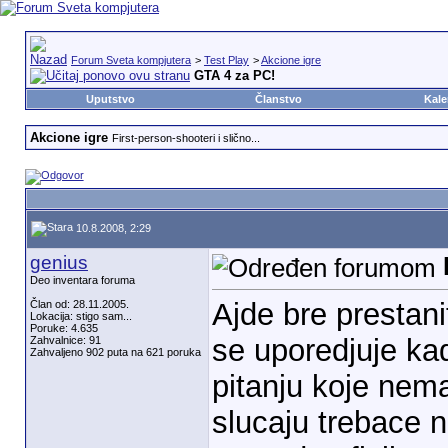
Forum Sveta kompjutera
>
Test Play
>
Akcione igre
GTA 4 za PC!
Uputstvo
Članstvo
Kale
Akcione igre
First-person-shooteri i slično...
10.8.2008, 2:29
genius
Deo inventara foruma
Ajde bre prestani
Član od: 28.11.2005.
Lokacija: stigo sam...
Poruke: 4.635
se uporedjuje ka
Zahvalnice: 91
Zahvaljeno 902 puta na 621 poruka
pitanju koje nem
slucaju trebace n