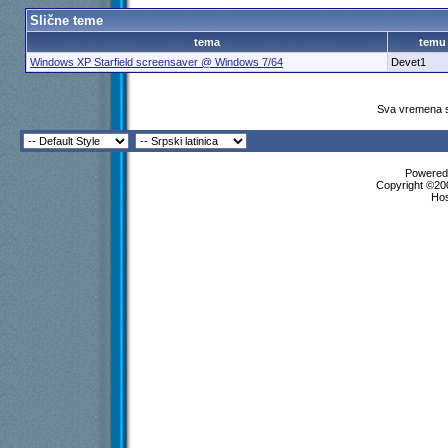
Slične teme
tema
temu
Windows XP Starfield screensaver @ Windows 7/64
Devet1
Sva vremena s
Powered 
Copyright ©200
Ho