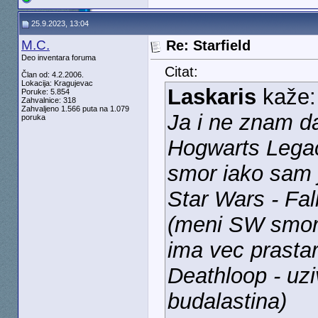
25.9.2023, 13:04
M.C.
Re: Starfield
Deo inventara foruma
Citat:
Član od: 4.2.2006.
Lokacija: Kragujevac
Laskaris
kaže
Poruke: 5.854
Zahvalnice: 318
Zahvaljeno 1.566 puta na 1.079
Ja i ne znam da 
poruka
Hogwarts Legac
smor iako sam 
Star Wars - Fal
(meni SW smor, 
ima vec prasta
Deathloop - uzi
budalastina)