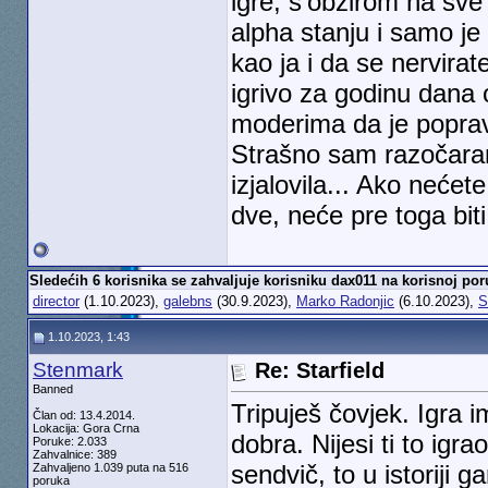
igre, s'obzirom na sve
alpha stanju i samo je 
kao ja i da se nervirat
igrivo za godinu dana 
moderima da je poprav
Strašno sam razočaran
izjalovila... Ako nećet
dve, neće pre toga biti
Sledećih 6 korisnika se zahvaljuje korisniku dax011 na korisnoj por
director
(1.10.2023),
galebns
(30.9.2023),
Marko Radonjic
(6.10.2023),
S
1.10.2023, 1:43
Stenmark
Re: Starfield
Banned
Tripuješ čovjek. Igra i
Član od: 13.4.2014.
Lokacija: Gora Crna
dobra. Nijesi ti to igr
Poruke: 2.033
Zahvalnice: 389
sendvič, to u istoriji
Zahvaljeno 1.039 puta na 516
poruka