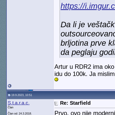
https://i.imgur
Da li je veštač
outsourceovan
brljotina prve 
da peglaju god
Artur u RDR2 ima oko 
idu do 100k. Ja mislim
19.9.2023, 10:51
S.t.a.r.a.c.
Re: Starfield
Član
Prvo, ovo nije moderni
Član od: 24.3.2018.