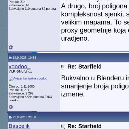
Poruke: 314
A drugo, broj poligona 
Zahvalnice: 10
Zahvaljeno 110 puta na 62 poruka
kompleksnost sjenki, 
velikim mapama. To se
proxy geometrije koja 
uradjeno.
19.9.2023, 10:54
voodoo_
Re: Starfield
V.I.P. GNU/Linux
Bukvalno u Blenderu
smanjenje broja polig
Član od: 1.11.2005.
Poruke: 11.311
izmene.
Zahvalnice: 2.292
Zahvaljeno 5.044 puta na 2.937
poruka
23.9.2023, 22:50
Bascelik
Re: Starfield