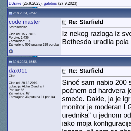
DBrave
(26.9.2023),
galebns
(27.9.2023)
28.9.2023, 23:32
code master
Re: Starfield
Starosedelac
Iz nekog razloga iz sv
Član od: 15.7.2016.
Poruke: 1.436
Bethesda uradila pola 
Zahvalnice: 109
Zahvaljeno 505 puta na 298 poruka
30.9.2023, 15:53
dax011
Re: Starfield
Član
Sinoć sam nabio 200 sa
Član od: 29.12.2010.
Lokacija: Alpha Quadrant
počnem od hardvera jer
Poruke: 66
Zahvalnice: 67
smeće. Dakle, ja je 
Zahvaljeno 33 puta na 11 poruka
monitor je moderan L
urednika" u jednom od 
iako moja konfiguraci