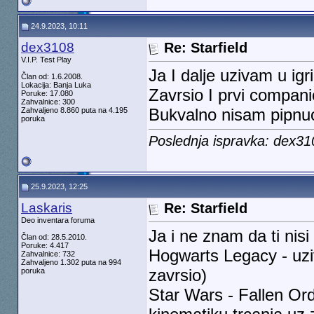
24.9.2023, 10:11
dex3108
Re: Starfield
V.I.P. Test Play
Ja I dalje uzivam u igri
Član od: 1.6.2008.
Lokacija: Banja Luka
Zavrsio I prvi compani
Poruke: 17.080
Zahvalnice: 300
Bukvalno nisam pipnu
Zahvaljeno 8.860 puta na 4.195
poruka
Poslednja ispravka: dex3
25.9.2023, 12:25
Laskaris
Re: Starfield
Deo inventara foruma
Ja i ne znam da ti nisi
Član od: 28.5.2010.
Poruke: 4.417
Hogwarts Legacy - uzi
Zahvalnice: 732
Zahvaljeno 1.302 puta na 994
zavrsio)
poruka
Star Wars - Fallen Ord