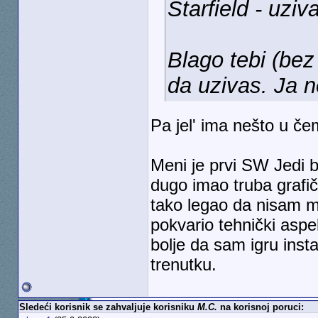
Starfield - uzi
Blago tebi (be
da uzivas. Ja 
Pa jel' ima nešto u č
Meni je prvi SW Jedi 
dugo imao truba grafič
tako legao da nisam mo
pokvario tehnički aspek
bolje da sam igru ins
trenutku.
Sledeći korisnik se zahvaljuje korisniku
M.C.
na korisnoj poruci: