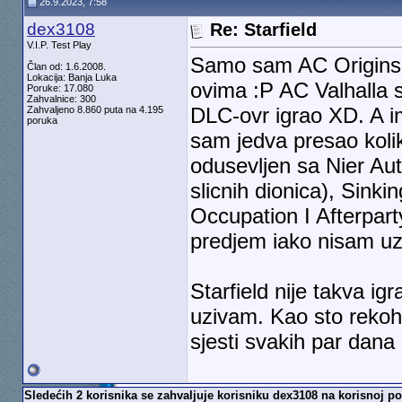
26.9.2023, 7:58
dex3108
Re: Starfield
V.I.P. Test Play
Samo sam AC Origins
Član od: 1.6.2008.
Lokacija: Banja Luka
ovima :P AC Valhalla 
Poruke: 17.080
Zahvalnice: 300
DLC-ovr igrao XD. A im
Zahvaljeno 8.860 puta na 4.195
poruka
sam jedva presao kolik
odusevljen sa Nier Au
slicnih dionica), Sink
Occupation I Afterpart
predjem iako nisam uz
Starfield nije takva ig
uzivam. Kao sto rekoh 
sjesti svakih par dana 
Sledećih 2 korisnika se zahvaljuje korisniku dex3108 na korisnoj po