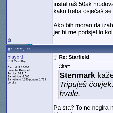
instaliraš 50ak modov
kako treba osjećaš se
Ako bih morao da izabe
jer bi me podsjetilo kol
1.10.2023, 8:13
player1
Re: Starfield
V.I.P. Test Play
Citat:
Član od: 5.4.2006.
Lokacija: Beograd
Stenmark
kaž
Poruke: 14.916
Zahvalnice: 6.008
Zahvaljeno 4.150 puta na 2.713
Tripuješ čovjek
poruka
hvale.
Pa sta? To ne negira n