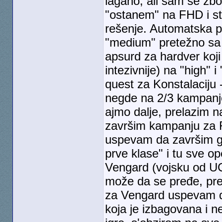
lagano, ali sam se zb
"ostanem" na FHD i sto
rešenje. Automatska po
"medium" pretežno sa n
apsurd za hardver koji 
intezivnije) na "high" i
quest za Konstalaciju 
negde na 2/3 kampanje
ajmo dalje, prelazim 
završim kampanju za F
uspevam da završim gl
prve klase" i tu sve o
Vengard (vojsku od UC-
može da se pređe, pr
za Vengard uspevam da
koja je izbagovana i 