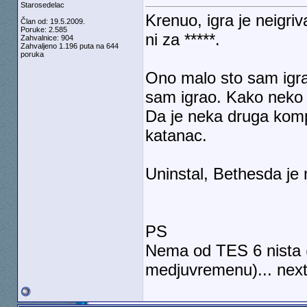
Starosedelac
Krenuo, igra je neigri
Član od: 19.5.2009.
Poruke: 2.585
ni za *****.
Zahvalnice: 904
Zahvaljeno 1.196 puta na 644
poruka
Ono malo sto sam igra
sam igrao. Kako neko
Da je neka druga kompa
katanac.
Uninstal, Bethesda je 
PS
Nema od TES 6 nista 
medjuvremenu)... nex