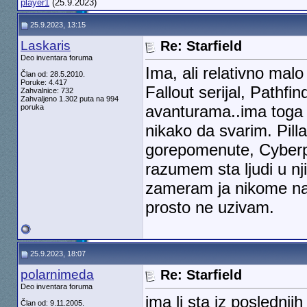
player1
(25.9.2023)
25.9.2023, 13:15
Laskaris
Re: Starfield
Deo inventara foruma
Ima, ali relativno mal
Član od: 28.5.2010.
Poruke: 4.417
Fallout serijal, Pathfi
Zahvalnice: 732
Zahvaljeno 1.302 puta na 994
avanturama..ima toga 
poruka
nikako da svarim. Pillar
gorepomenute, Cyberp
razumem sta ljudi u nji
zameram ja nikome na 
prosto ne uzivam.
25.9.2023, 18:07
polarnimeda
Re: Starfield
Deo inventara foruma
ima li sta iz poslednji
Član od: 9.11.2005.