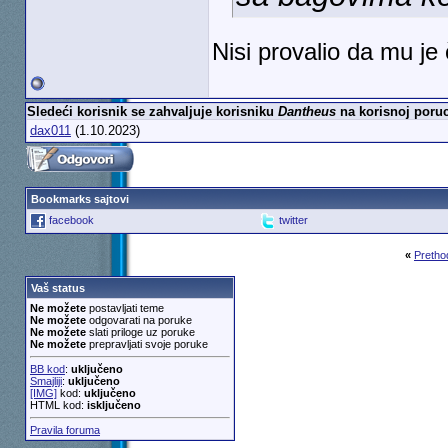
Nisi provalio da mu je 
Sledeći korisnik se zahvaljuje korisniku
Dantheus
na korisnoj poruc
dax011
(1.10.2023)
Bookmarks sajtovi
facebook
twitter
«
Pretho
Vaš status
Ne možete
postavljati teme
Ne možete
odgovarati na poruke
Ne možete
slati priloge uz poruke
Ne možete
prepravljati svoje poruke
BB kod
:
uključeno
Smajliji
:
uključeno
[IMG]
kod:
uključeno
HTML kod:
isključeno
Pravila foruma