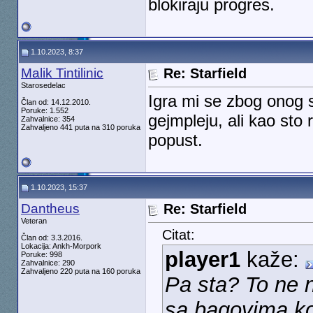
blokiraju progres.
1.10.2023, 8:37
Malik Tintilinic
Re: Starfield
Starosedelac
Igra mi se zbog onog 
Član od: 14.12.2010.
Poruke: 1.552
gejmpleju, ali kao sto 
Zahvalnice: 354
Zahvaljeno 441 puta na 310 poruka
popust.
1.10.2023, 15:37
Dantheus
Re: Starfield
Veteran
Citat:
Član od: 3.3.2016.
Lokacija: Ankh-Morpork
player1
kaže:
Poruke: 998
Zahvalnice: 290
Zahvaljeno 220 puta na 160 poruka
Pa sta? To ne n
sa bagovima koj