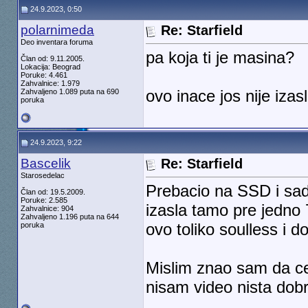
24.9.2023, 0:50
polarnimeda
Re: Starfield
Deo inventara foruma
pa koja ti je masina?
Član od: 9.11.2005.
Lokacija: Beograd
Poruke: 4.461
Zahvalnice: 1.979
ovo inace jos nije izas
Zahvaljeno 1.089 puta na 690
poruka
24.9.2023, 9:22
Bascelik
Re: Starfield
Starosedelac
Prebacio na SSD i sada
Član od: 19.5.2009.
Poruke: 2.585
izasla tamo pre jedno 7
Zahvalnice: 904
Zahvaljeno 1.196 puta na 644
ovo toliko soulless i 
poruka
Mislim znao sam da ce 
nisam video nista dobro