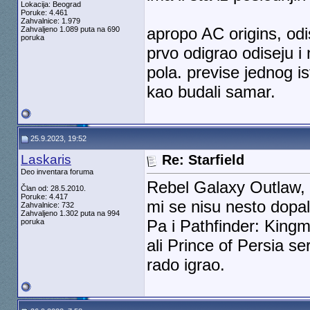
Lokacija: Beograd
Poruke: 4.461
Zahvalnice: 1.979
apropo AC origins, odis
Zahvaljeno 1.089 puta na 690
poruka
prvo odigrao odiseju i
pola. previse jednog ist
kao budali samar.
25.9.2023, 19:52
Laskaris
Re: Starfield
Deo inventara foruma
Rebel Galaxy Outlaw, 
Član od: 28.5.2010.
Poruke: 4.417
mi se nisu nesto dopal
Zahvalnice: 732
Zahvaljeno 1.302 puta na 994
Pa i Pathfinder: Kingm
poruka
ali Prince of Persia s
rado igrao.