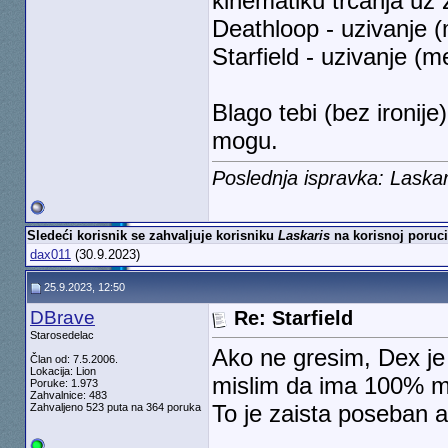
kinematiku trcanja uz
Deathloop - uzivanje (
Starfield - uzivanje (
Blago tebi (bez ironi
mogu.
Poslednja ispravka: Laska
Sledeći korisnik se zahvaljuje korisniku
Laskaris
na korisnoj poruci
dax011
(30.9.2023)
25.9.2023, 12:50
DBrave
Re: Starfield
Starosedelac
Ako ne gresim, Dex je 
Član od: 7.5.2006.
Lokacija: Lion
mislim da ima 100% m
Poruke: 1.973
Zahvalnice: 483
To je zaista poseban 
Zahvaljeno 523 puta na 364 poruka