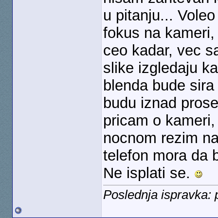
u pitanju... Vole
fokus na kameri,
ceo kadar, vec s
slike izgledaju ka
blenda bude sira 
budu iznad prose
pricam o kameri, 
nocnom rezim na 
telefon mora da b
Ne isplati se.
Poslednja ispravka: