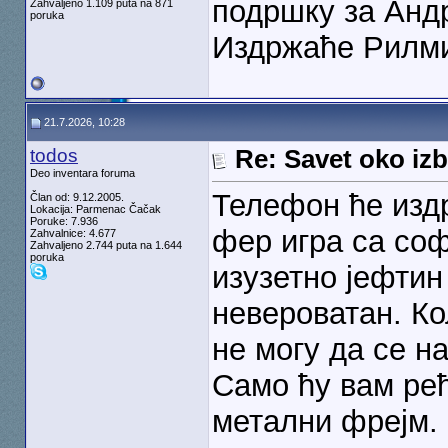
подршку за Андр
Zahvaljeno 1.109 puta na 871
poruka
Издржаће Рилми 
21.7.2026, 10:28
todos
Re: Savet oko izb
Deo inventara foruma
Телефон ће издр
Član od: 9.12.2005.
Lokacija: Parmenac Čačak
Poruke: 7.936
фер игра са со
Zahvalnice: 4.677
Zahvaljeno 2.744 puta na 1.644
poruka
изузетно јефтин 
невероватан. Ко
не могу да се н
Само ћу вам рећ
метални фрејм.