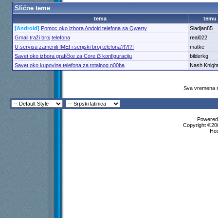
Slične teme
tema
temu
[Android]
Pomoc oko izbora Andoid telefona sa Qwerty
Sladjan85
Gmail traži broj telefona
real022
U servisu zamenili IMEI i serijski broj telefona?!?!?!
matke
Savet oko izbora grafičke za Core i3 konfiguraciju
bilderkg
Savet oko kupovine telefona za totalnog n00ba
Nash Knigh
Sva vremena s
Powered 
Copyright ©200
Ho