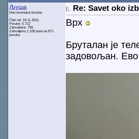
Љуша
Re: Savet oko izb
Deo inventara foruma
Врх
Član od: 18.11.2011.
Poruke: 5.712
Zahvalnice: 795
Zahvaljeno 1.109 puta na 871
poruka
Бруталан је тел
задовољан. Ево