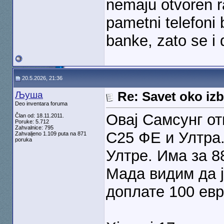
nemaju otvoren ra
pametni telefoni
banke, zato se i 
20.5.2026, 21:36
Љуша
Re: Savet oko izb
Deo inventara foruma
Овај Самсунг от
Član od: 18.11.2011.
Poruke: 5.712
Zahvalnice: 795
С25 ФЕ и Ултра.
Zahvaljeno 1.109 puta na 871
poruka
Ултре. Има за 8
Мада видим да ј
доплате 100 евр