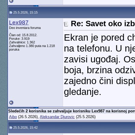
25.5.2026, 15:15
Lex987
Re: Savet oko izb
Deo inventara foruma
Ekran je pored c
Član od: 15.8.2012.
Poruke: 3.919
Zahvalnice: 1.362
na telefonu. U nj
Zahvaljeno 1.380 puta na 1.218
poruka
zavisi ugođaj. Os
boja, brzina odz
zajedno čini disp
gledanje.
Sledećih 2 korisnika se zahvaljuje korisniku Lex987 na korisnoj por
Aibo
(26.5.2026),
Aleksandar Djurovic
(25.5.2026)
25.5.2026, 15:42