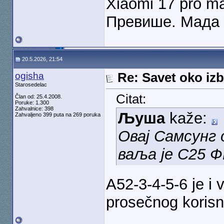
Xiaomi 17 pro ma
Превише. Мада 
20.5.2026, 21:54
ogisha
Re: Savet oko izb
Starosedelac
Citat:
Član od: 25.4.2008.
Poruke: 1.300
Zahvalnice: 398
Љуша
kaže:
Zahvaljeno 399 puta na 269 poruka
Овај Самсунг 
ваља је С25 Ф
A52-3-4-5-6 je i 
prosečnog korisn