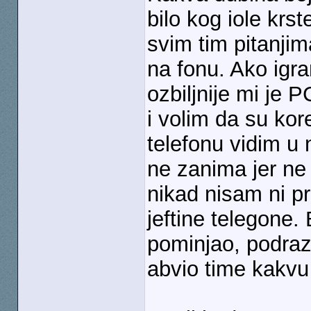
bilo kog iole kr
svim tim pitanjim
na fonu. Ako igra
ozbiljnije mi je 
i volim da su kore
telefonu vidim u
ne zanima jer ne 
nikad nisam ni 
jeftine telegone.
pominjao, podra
abvio time kakvu 