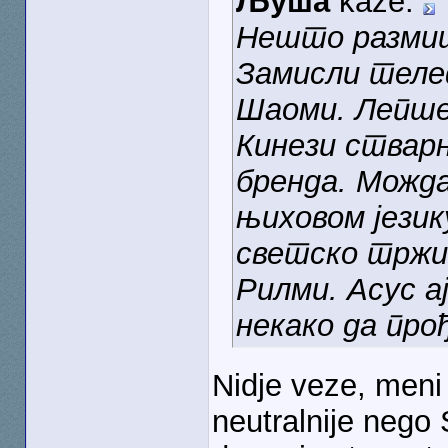
Љуша
kaže:
Нешто размиш
Замисли телеф
Шаоми. Лепше 
Кинези стварн
бренда. Можда
њиховом језик
светско тржи
Рилми. Асус а
некако да прођ
Nidje veze, meni 
neutralnije nego