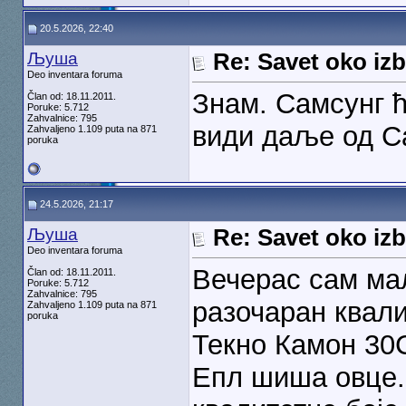
20.5.2026, 22:40
Љуша
Re: Savet oko izb
Deo inventara foruma
Знам. Самсунг ћ
Član od: 18.11.2011.
Poruke: 5.712
Zahvalnice: 795
види даље од С
Zahvaljeno 1.109 puta na 871
poruka
24.5.2026, 21:17
Љуша
Re: Savet oko izb
Deo inventara foruma
Вечерас сам мал
Član od: 18.11.2011.
Poruke: 5.712
Zahvalnice: 795
разочаран квали
Zahvaljeno 1.109 puta na 871
poruka
Текно Камон 30С
Епл шиша овце. 