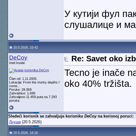
У кутији фул па
слушалице и ма
20.5.2026, 15:42
DeCoy
Re: Savet oko izb
Intel Inside
Tecno je inače na
Član od: 1.11.2005.
oko 40% tržišta.
Lokacija: From the murky depths I
come...
Poruke: 28.959
Zahvalnice: 1.699
Zahvaljeno 11.459 puta na 7.293
poruka
Sledeći korisnik se zahvaljuje korisniku
DeCoy
na korisnoj poruci:
Љуша
(20.5.2026)
20.5.2026, 16:16