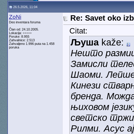
26.5.2026, 11:04
ZoNi
Re: Savet oko izb
Deo inventara foruma
Citat:
Član od: 24.10.2005.
Lokacija: ÷÷÷÷÷
Poruke: 8.955
Љуша
kaže:
Zahvalnice: 2.513
Zahvaljeno 1.996 puta na 1.458
poruka
Нешто размиш
Замисли телеф
Шаоми. Лепше 
Кинези стварн
бренда. Можда
њиховом језик
светско тржи
Рилми. Асус а