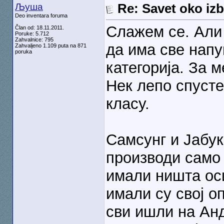
Љуша
Re: Savet oko izb
Deo inventara foruma
Слажем се. Али 
Član od: 18.11.2011.
Poruke: 5.712
Zahvalnice: 795
да има све нап
Zahvaljeno 1.109 puta na 871
poruka
категорија. За 
Нек лепо спусте
класу.
Самсунг и Јабук
производи само 
имали ништа ос
имали су свој о
сви ишли на Анд