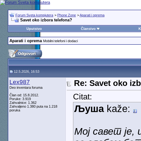
Forum Sveta kompjutera
>
Phone Zone
>
Aparati i oprema
Savet oko izbora telefona?
Uputstvo
Članstvo
K
Aparati i oprema
Mobilni telefoni i dodaci
12.5.2026, 16:53
Lex987
Re: Savet oko izb
Deo inventara foruma
Citat:
Član od: 15.8.2012.
Poruke: 3.919
Zahvalnice: 1.362
Љуша
kaže:
Zahvaljeno 1.380 puta na 1.218
poruka
Мој савет је,