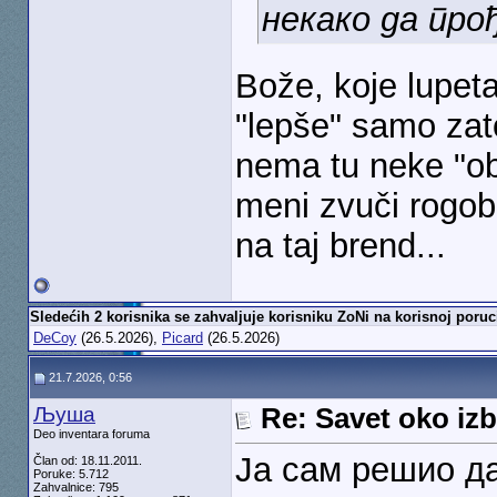
некако да прођ
Bože, koje lupet
"lepše" samo zato
nema tu neke "ob
meni zvuči rogob
na taj brend...
Sledećih 2 korisnika se zahvaljuje korisniku ZoNi na korisnoj poruc
DeCoy
(26.5.2026),
Picard
(26.5.2026)
21.7.2026, 0:56
Љуша
Re: Savet oko izb
Deo inventara foruma
Ја сам решио д
Član od: 18.11.2011.
Poruke: 5.712
Zahvalnice: 795