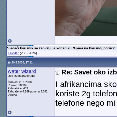
Sledeći korisnik se zahvaljuje korisniku
Љуша
na korisnoj poruci:
Lex987
(23.5.2026)
20.5.2026, 17:12
water wizard
Re: Savet oko izb
Deo inventara foruma
I afrikancima sko
Član od: 29.1.2008.
Poruke: 20.902
Zahvalnice: 463
koriste 2g telef
Zahvaljeno 4.189 puta na 3.882
poruka
telefone nego mi