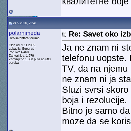
квалитетне боје 
24.5.2026, 23:41
polarnimeda
Re: Savet oko izb
Deo inventara foruma
Ja ne znam ni st
Član od: 9.11.2005.
Lokacija: Beograd
Poruke: 4.460
telefonu uopste. N
Zahvalnice: 1.979
Zahvaljeno 1.088 puta na 689
poruka
TV, da na njemu 
ne znam ni ja sta
Sluzi svrsi skoro
boja i rezolucije.
Bitno je samo da
moze da se koris