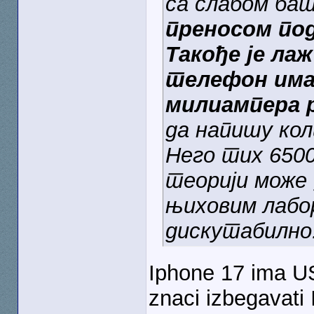
са слабом ба
преносом по
Такође је лаж
телефон има 
милиампера 
да напишу кол
Него тих 6500 
теорији може 
њиховим лабор
дискутабилно
Iphone 17 ima US
znaci izbegavati 