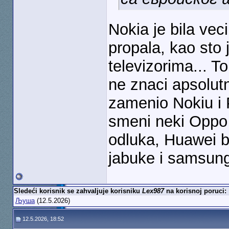
Nokia je bila vec
propala, kao sto 
televizorima... T
ne znaci apsolut
zamenio Nokiu i 
smeni neki Oppo il
odluka, Huawei bi
jabuke i samsunga
Sledeći korisnik se zahvaljuje korisniku
Lex987
na korisnoj poruci:
Љуша
(12.5.2026)
12.5.2026, 18:52