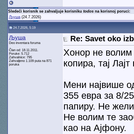
Sledeći korisnik se zahvaljuje korisniku
todos
na korisnoj poruci:
Љуша
(24.7.2026)
24.7.2026, 5:19
Љуша
Re: Savet oko izb
Deo inventara foruma
Хонор не волим 
Član od: 18.11.2011.
Poruke: 5.712
Zahvalnice: 795
копира, тај Лајт
Zahvaljeno 1.109 puta na 871
poruka
Мени највише од
355 евра за 8/2
папиру. Не жели
Не волим те за
као на Ајфону.