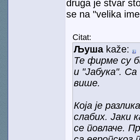
druga je stvar sto
se na "velika ime
Citat:
Љуша
kaže:
Те фирме су б
и "Јабука". С
више.
Која је разлик
слабих. Јаки к
се повлаче. Пр
са европског