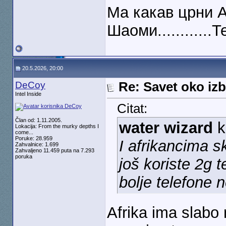
Ма какав црни А
Шаоми............
20.5.2026, 20:00
DeCoy
Re: Savet oko izb
Intel Inside
Citat:
Član od: 1.11.2005.
water wizard
k
Lokacija: From the murky depths I
come...
Poruke: 28.959
I afrikancima s
Zahvalnice: 1.699
Zahvaljeno 11.459 puta na 7.293
poruka
još koriste 2g 
bolje telefone 
Afrika ima slabo 