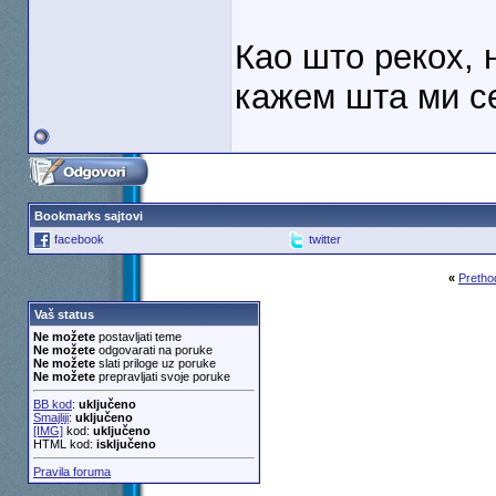
Као што рекох, 
кажем шта ми се
Bookmarks sajtovi
facebook
twitter
«
Pretho
Vaš status
Ne možete
postavljati teme
Ne možete
odgovarati na poruke
Ne možete
slati priloge uz poruke
Ne možete
prepravljati svoje poruke
BB kod
:
uključeno
Smajliji
:
uključeno
[IMG]
kod:
uključeno
HTML kod:
isključeno
Pravila foruma