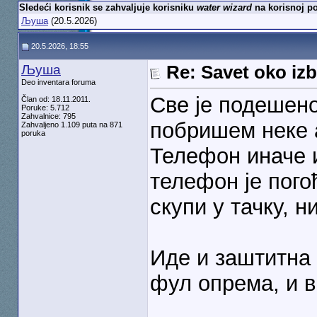
Sledeći korisnik se zahvaljuje korisniku
water wizard
na korisnoj po
Љуша
(20.5.2026)
20.5.2026, 18:55
Љуша
Re: Savet oko izb
Deo inventara foruma
Све је подешен
Član od: 18.11.2011.
Poruke: 5.712
Zahvalnice: 795
побришем неке а
Zahvaljeno 1.109 puta na 871
poruka
Телефон иначе 
телефон је пого
скупи у тачку, н
Иде и заштитна 
фул опрема, и 