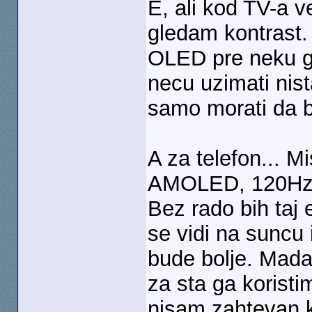
E, ali kod TV-a v
gledam kontrast.
OLED pre neku g
necu uzimati nis
samo morati da b
A za telefon... M
AMOLED, 120Hz, r
Bez rado bih taj 
se vidi na suncu 
bude bolje. Mada
za sta ga koristi
nisam zahtevan k