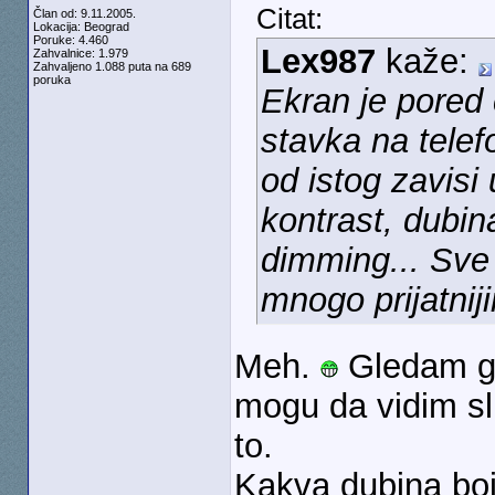
Citat:
Član od: 9.11.2005.
Lokacija: Beograd
Poruke: 4.460
Lex987
kaže:
Zahvalnice: 1.979
Zahvaljeno 1.088 puta na 689
poruka
Ekran je pored 
stavka na telef
od istog zavisi 
kontrast, dubin
dimming... Sve 
mnogo prijatnij
Meh.
Gledam ga
mogu da vidim sli
to.
Kakva dubina boja,