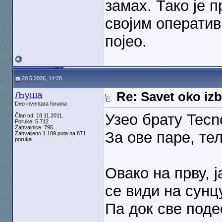
замах. Тако је 
својим оператив
појео.
20.5.2026, 14:20
Љуша
Re: Savet oko izb
Deo inventara foruma
Узео брату Tecn
Član od: 18.11.2011.
Poruke: 5.712
Zahvalnice: 795
За ове паре, т
Zahvaljeno 1.109 puta na 871
poruka
Овако на прву, 
се види на сунцу
Па док све под