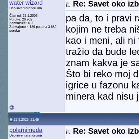
water wizard
Re: Savet oko izb
Deo inventara foruma
pa da, to i pravi 
Član od: 29.1.2008.
Poruke: 20.902
Zahvalnice: 463
kojim ne treba n
Zahvaljeno 4.189 puta na 3.882
poruka
kao i meni, ali n
tražio da bude l
znam kakva je sad
Što bi reko moj 
igrice u fazonu ka
minera kad nisu j
25.5.2026, 21:49
polarnimeda
Re: Savet oko izb
Deo inventara foruma