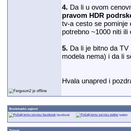
4.
Da li u ovom cenovn
pravom HDR podrs
tv-a cesto se pominje
potrebno ~1000 niti il
5.
Da li je bitno da T
modela nema) i da li 
Hvala unapred i pozdr
Bookmarks sajtovi
facebook
twitter
Tagovi