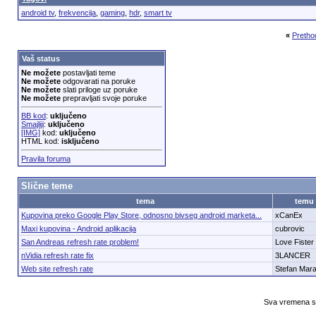
android tv
,
frekvencija
,
gaming
,
hdr
,
smart tv
«
Pretho
Vaš status
Ne možete
postavljati teme
Ne možete
odgovarati na poruke
Ne možete
slati priloge uz poruke
Ne možete
prepravljati svoje poruke
BB kod
:
uključeno
Smajliji
:
uključeno
[IMG]
kod:
uključeno
HTML kod:
isključeno
Pravila foruma
Slične teme
tema
temu
Kupovina preko Google Play Store, odnosno bivseg android marketa...
xCanEx
Maxi kupovina - Android aplikacija
cubrovic
San Andreas refresh rate problem!
Love Fister
nVidia refresh rate fix
3LANCER
Web site refresh rate
Stefan Mara
Sva vremena su