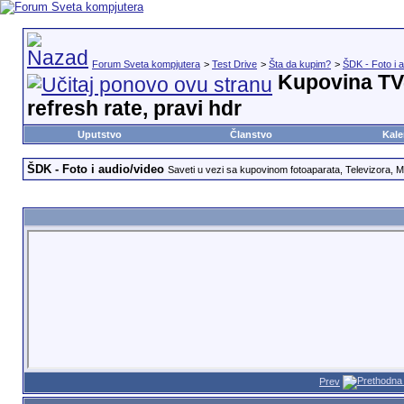
Forum Sveta kompjutera
>
Test Drive
>
Šta da kupim?
>
ŠDK - Foto i 
Kupovina TV-
refresh rate, pravi hdr
Uputstvo
Članstvo
Kale
ŠDK - Foto i audio/video
Saveti u vezi sa kupovinom fotoaparata, Televizora, M
Prev