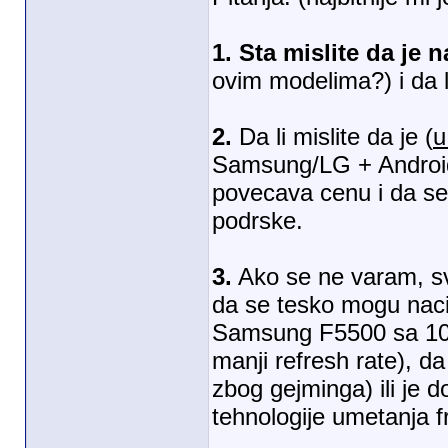
1.
Sta mislite da je n
ovim modelima?) i da l
2.
Da li mislite da je (
u
Samsung/LG + Android
povecava cenu i da se
podrske.
3.
Ako se ne varam, svi
da se tesko mogu nac
Samsung F5500 sa 100
manji refresh rate), da
zbog gejminga) ili je 
tehnologije umetanja 