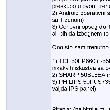
preskupo u ovom trenu
2) Android operativni
sa Tizenom)
3) Cenovni opseg
do 
ali bih da izbegnem to
Ono sto sam trenutno 
1) TCL 50EP660 (~55k 
nikakvih iskustva sa o
2) SHARP 50BL5EA (~47
3) PHILIPS 50PUS7354/1
valjda IPS panel)
Pitanja: (najbitnije mi 