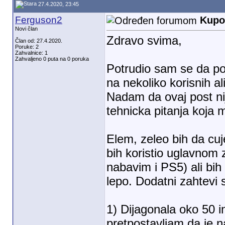
27.4.2020, 23:45
Ferguson2
Kupov
Novi član
Zdravo svima,
Član od: 27.4.2020.
Poruke: 2
Zahvalnice: 1
Zahvaljeno 0 puta na 0 poruka
Potrudio sam se da po
na nekoliko korisnih al
Nadam da ovaj post ni
tehnicka pitanja koja 
Elem, zeleo bih da cu
bih koristio uglavnom 
nabavim i PS5) ali bih 
lepo. Dodatni zahtevi 
1) Dijagonala oko 50 i
pretpostavljam da je n