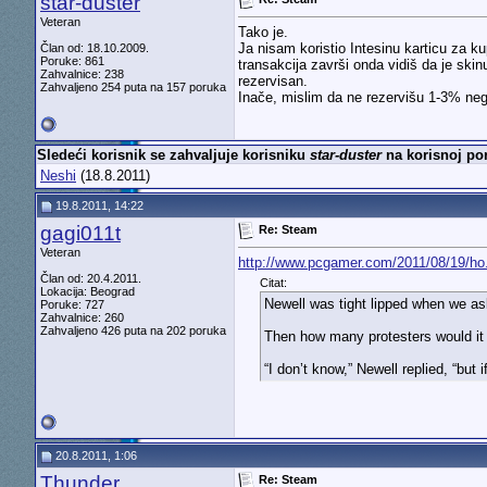
star-duster
Veteran
Tako je.
Ja nisam koristio Intesinu karticu za k
Član od: 18.10.2009.
Poruke: 861
transakcija završi onda vidiš da je skin
Zahvalnice: 238
rezervisan.
Zahvaljeno 254 puta na 157 poruka
Inače, mislim da ne rezervišu 1-3% neg
Sledeći korisnik se zahvaljuje korisniku
star-duster
na korisnoj por
Neshi
(18.8.2011)
19.8.2011, 14:22
gagi011t
Re: Steam
Veteran
http://www.pcgamer.com/2011/08/19/ho..
Član od: 20.4.2011.
Citat:
Lokacija: Beograd
Newell was tight lipped when we ask
Poruke: 727
Zahvalnice: 260
Zahvaljeno 426 puta na 202 poruka
Then how many protesters would it
“I don’t know,” Newell replied, “but 
20.8.2011, 1:06
Thunder
Re: Steam