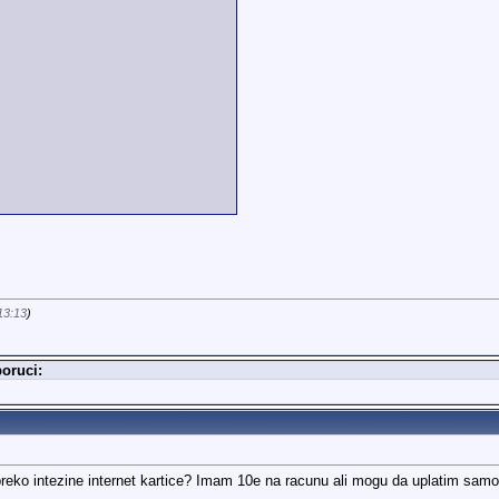
13:13
)
oruci:
 preko intezine internet kartice? Imam 10e na racunu ali mogu da uplatim sa