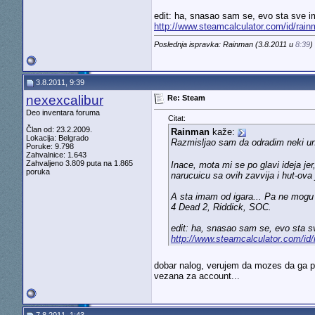
edit: ha, snasao sam se, evo sta sve i
http://www.steamcalculator.com/id/rai
Poslednja ispravka: Rainman (3.8.2011 u
8:39
)
3.8.2011, 9:39
nexexcalibur
Re: Steam
Deo inventara foruma
Citat:
Član od: 23.2.2009.
Rainman
kaže:
Lokacija: Belgrado
Razmisljao sam da odradim neki un
Poruke: 9.798
Zahvalnice: 1.643
Zahvaljeno 3.809 puta na 1.865
Inace, mota mi se po glavi ideja je
poruka
narucuicu sa ovih zavvija i hut-ova 
A sta imam od igara... Pa ne mogu 
4 Dead 2, Riddick, SOC.
edit: ha, snasao sam se, evo sta s
http://www.steamcalculator.com/id
dobar nalog, verujem da mozes da ga prod
vezana za account...