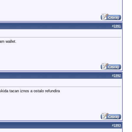
#
1991
am wallet.
#
1992
skida tacan iznos a ostalo refundira
#
1993