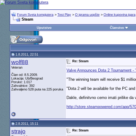
Forum Sveta kompjutera
>
Test Play
>
O igrama uopšte
>
Online kupovina igara
Steam
Uputstvo
Članstvo
1.8.2011, 22:51
wolf88
Re: Steam
Veteran
Valve Announces Dota 2 Tournament 
Član od: 8.5.2009.
Lokacija: Ub/Beograd
"The winning team will receive $1 millio
Poruke: 1.017
Zahvalnice: 392
"Dota 2 will be available for the PC and 
Zahvaljeno 528 puta na 225 poruka
Dakle, definitvno cemo imati prilike d
http://store.steampowered.com/app/570
2.8.2011, 15:11
strajo
Re: Steam