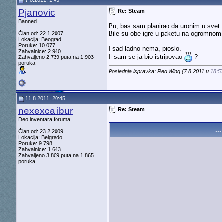
7.8.2011, 1:43
Pjanovic
Re: Steam
Banned
Pu, bas sam planirao da uronim u svet E
Bile su obe igre u paketu na ogromnom 
Član od: 22.1.2007.
Lokacija: Beograd
Poruke: 10.077
I sad ladno nema, proslo.
Zahvalnice: 2.940
Il sam se ja bio istripovao
?
Zahvaljeno 2.739 puta na 1.903
poruka
Poslednja ispravka: Red Wing (7.8.2011 u
18:5
11.8.2011, 20:45
nexexcalibur
Re: Steam
Deo inventara foruma
...
Član od: 23.2.2009.
Lokacija: Belgrado
Poruke: 9.798
Zahvalnice: 1.643
Zahvaljeno 3.809 puta na 1.865
poruka