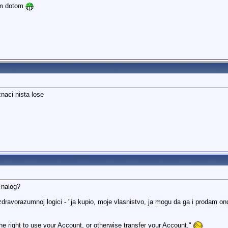
om dotom
znaci nista lose
 nalog?
zdravorazumnoj logici - "ja kupio, moje vlasnistvo, ja mogu da ga i prodam ond
the right to use your Account, or otherwise transfer your Account."