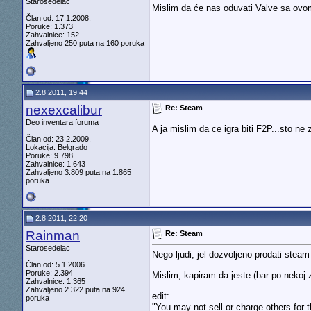
Starosedelac
Mislim da će nas oduvati Valve sa ov
Član od: 17.1.2008.
Poruke: 1.373
Zahvalnice: 152
Zahvaljeno 250 puta na 160 poruka
2.8.2011, 19:44
nexexcalibur
Re: Steam
Deo inventara foruma
A ja mislim da ce igra biti F2P...sto ne 
Član od: 23.2.2009.
Lokacija: Belgrado
Poruke: 9.798
Zahvalnice: 1.643
Zahvaljeno 3.809 puta na 1.865
poruka
2.8.2011, 22:20
Rainman
Re: Steam
Starosedelac
Nego ljudi, jel dozvoljeno prodati steam
Član od: 5.1.2006.
Poruke: 2.394
Mislim, kapiram da jeste (bar po nekoj 
Zahvalnice: 1.365
Zahvaljeno 2.322 puta na 924
edit:
poruka
"You may not sell or charge others for 