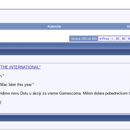
Kalendar
D
Strana 100 od 685
«
Prva
<
50
90
9
- "THE INTERNATIONAL"
n."
Mac later this year."
a vidimo novu Dotu u akciji za vreme Gamescoma. Milion dolara pobednickom 
/