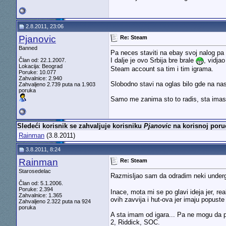
2.8.2011, 23:06
Pjanovic
Re: Steam
Banned
Pa neces staviti na ebay svoj nalog pa d
I dalje je ovo Srbija bre brale
, vidja
Član od: 22.1.2007.
Lokacija: Beograd
Steam account sa tim i tim igrama.
Poruke: 10.077
Zahvalnice: 2.940
Slobodno stavi na oglas bilo gde na na
Zahvaljeno 2.739 puta na 1.903
poruka
Samo me zanima sto to radis, sta imas
Sledeći korisnik se zahvaljuje korisniku
Pjanovic
na korisnoj poru
Rainman
(3.8.2011)
3.8.2011, 8:24
Rainman
Re: Steam
Starosedelac
Razmisljao sam da odradim neki underg
Član od: 5.1.2006.
Poruke: 2.394
Inace, mota mi se po glavi ideja jer, r
Zahvalnice: 1.365
ovih zavvija i hut-ova jer imaju popuste
Zahvaljeno 2.322 puta na 924
poruka
A sta imam od igara... Pa ne mogu da p
2, Riddick, SOC.