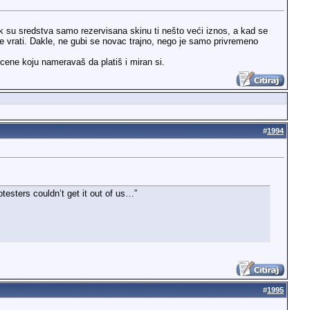
ok su sredstva samo rezervisana skinu ti nešto veći iznos, a kad se
 se vrati. Dakle, ne gubi se novac trajno, nego je samo privremeno
cene koju nameravaš da platiš i miran si.
#
1994
testers couldn’t get it out of us…”
#
1995