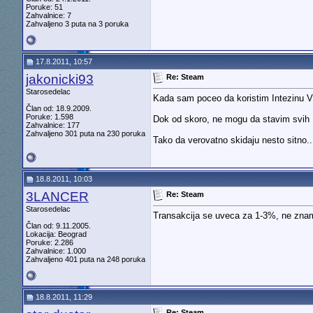
Poruke: 51
Zahvalnice: 7
Zahvaljeno 3 puta na 3 poruka
17.8.2011, 10:57
jakonicki93
Re: Steam
Starosedelac
Kada sam poceo da koristim Intezinu Vi
Član od: 18.9.2009.
Poruke: 1.598
Dok od skoro, ne mogu da stavim svih
Zahvalnice: 177
Zahvaljeno 301 puta na 230 poruka
Tako da verovatno skidaju nesto sitno..
18.8.2011, 10:03
3LANCER
Re: Steam
Starosedelac
Transakcija se uveca za 1-3%, ne znam t
Član od: 9.11.2005.
Lokacija: Beograd
Poruke: 2.286
Zahvalnice: 1.000
Zahvaljeno 401 puta na 248 poruka
18.8.2011, 11:29
Re: Steam