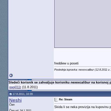
freddiew u poseti
Poslednja ispravka: nexexcalibur (12.8.2011 u
Sledeći korisnik se zahvaljuje korisniku
nexexcalibur
na korisnoj p
gagi011t
(11.8.2011)
17.8.2011, 10:39
Neshi
Re: Steam
Član
Skida li se neka provizija na kupovinu
Član od: 24.1.2011.