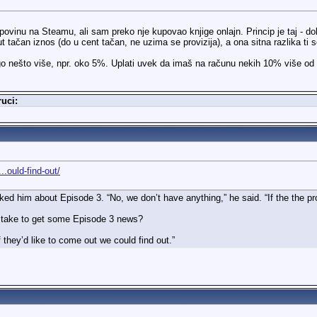
upovinu na Steamu, ali sam preko nje kupovao knjige onlajn. Princip je taj - d
ut tačan iznos (do u cent tačan, ne uzima se provizija), a ona sitna razlika ti
o nešto više, npr. oko 5%. Uplati uvek da imaš na računu nekih 10% više od 
uci:
.ould-find-out/
ed him about Episode 3. “No, we don’t have anything,” he said. “If the the pro
 take to get some Episode 3 news?
if they’d like to come out we could find out.”