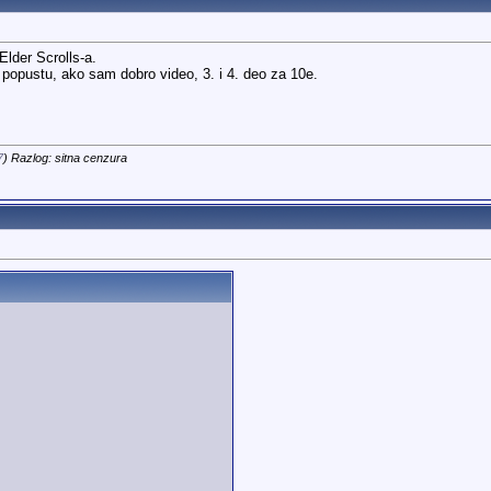
lder Scrolls-a.
popustu, ako sam dobro video, 3. i 4. deo za 10e.
7
) Razlog: sitna cenzura