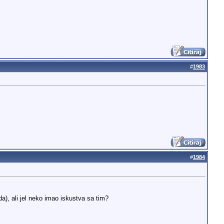
#
1983
#
1984
a), ali jel neko imao iskustva sa tim?