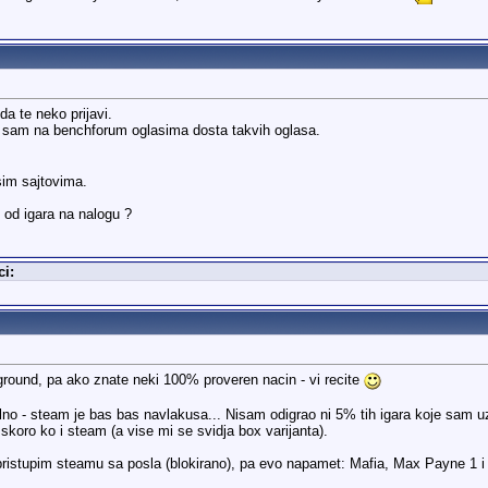
a te neko prijavi.
o sam na benchforum oglasima dosta takvih oglasa.
sim sajtovima.
 od igara na nalogu ?
ci:
round, pa ako znate neki 100% proveren nacin - vi recite
ealno - steam je bas bas navlakusa... Nisam odigrao ni 5% tih igara koje sam u
 skoro ko i steam (a vise mi se svidja box varijanta).
ristupim steamu sa posla (blokirano), pa evo napamet: Mafia, Max Payne 1 i