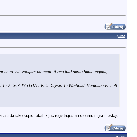
#
1987
am uzeo, niti verujem da hocu. A bas kad nesto hocu original,
 1 i 2, GTA IV i GTA EFLC, Crysis 1 i Warhead, Borderlands, Left
ci da iako kupis retail, kljuc registrujes na steamu i igra ti ostaje