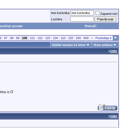
ime korisnika
Zapamti me!
Lozinka
anašnje poruke
Pretraži
6
97
98
99
100
101
102
103
104
110
150
200
600
>
Poslednja
»
Alatke vezane za temu
Vrste prikaza
#
1981
timu o.O
#
1982