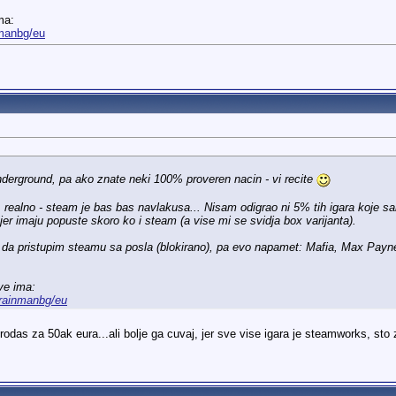
ma:
nmanbg/eu
derground, pa ako znate neki 100% proveren nacin - vi recite
r, realno - steam je bas bas navlakusa... Nisam odigrao ni 5% tih igara koje s
jer imaju popuste skoro ko i steam (a vise mi se svidja box varijanta).
da pristupim steamu sa posla (blokirano), pa evo napamet: Mafia, Max Payne
ve ima:
/rainmanbg/eu
as za 50ak eura...ali bolje ga cuvaj, jer sve vise igara je steamworks, sto zna