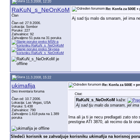
11.3.2008, 12:20
RaKuN_s_NeOnKoM
Re: Konfa za 500E +
Član
Aj sad tju malo da smaram, jel ima 
Član od: 27.9.2006.
Lokacija: Sombor
Poruke: 227
Zahvalnice: 92
Zahvaljeno 51 puta na 31 poruka
11.3.2008, 15:22
ukimafija
Re: Konfa za 500E + p
Deo inventara foruma
Citat:
Član od: 10.7.2006.
RaKuN_s_NeOnKoM
kaže:
Lokacija: Las Vegas, USA
Aj sad tju malo da smaram, jel im
Poruke: 5.438
Zahvalnice: 790
Zahvaljeno 1.618 puta na 1.389
Ima ali ja ti je necu predlagati zato 
poruka
prestigne ATI 3870, ali recimo da bi ona
Sledeći korisnik se zahvaljuje korisniku
ukimafija
na korisnoj poru