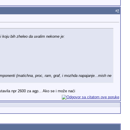
#
7
i koju bih zheleo da uvalim nekome je:
ponenti (matichna, proc, ram, graf, i mozhda napajanje...mish ne
 stavila npr 2600 za agp... Ako se i može naći