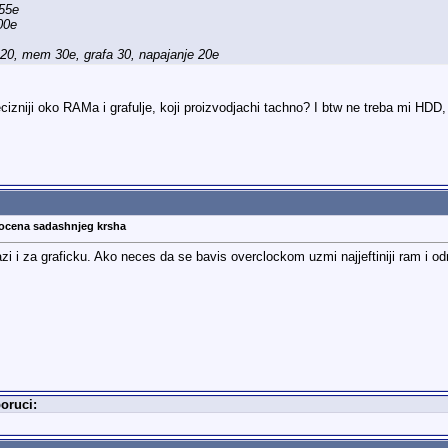
.55e
100e
c 20, mem 30e, grafa 30, napajanje 20e
cizniji oko RAMa i grafulje, koji proizvodjachi tachno? I btw ne treba mi HD
rocena sadashnjeg krsha
i i za graficku. Ako neces da se bavis overclockom uzmi najjeftiniji ram i odrad
oruci: