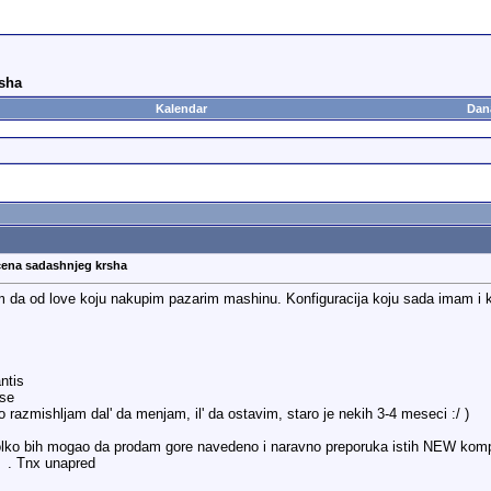
sha
Kalendar
Dan
cena sadashnjeg krsha
ram da od love koju nakupim pazarim mashinu. Konfiguracija koju sada imam i 
ntis
use
azmishljam dal' da menjam, il' da ostavim, staro je nekih 3-4 meseci :/ )
olko bih mogao da prodam gore navedeno i naravno preporuka istih NEW kompo
g
. Tnx unapred