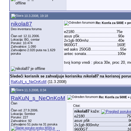
10.3.2008, 19:18
nikola87
Re: Konfa za 500E + p
Deo inventara foruma
e2180....................................75e
asus p5k.................................90e
Član od: 12.11.2006.
Lokacija: BG, centar
2x1gb 800mhz.........................40e
Poruke: 10.474
9600GT..................................160E
Zahvalnice: 1.090
wd aaks 250GB.........................55e
Zahvaljeno 2.020 puta na 1.629
antec sonata...........................100e
poruka
tvoj komp vredi : ploca 30e, proc 20, 
Sledeći korisnik se zahvaljuje korisniku
nikola87
na korisnoj poruc
RaKuN_s_NeOnKoM
(11.3.2008)
11.3.2008, 0:34
RaKuN_s_NeOnKoM
Re: Konfa za 500E +
Član
Citat:
Član od: 27.9.2006.
nikola87
kaže:
Lokacija: Sombor
e2180....................................7
Poruke: 227
asus p5k.................................
Zahvalnice: 92
Zahvaljeno 51 puta na 31 poruka
2x1gb 800mhz.........................
9600GT..................................