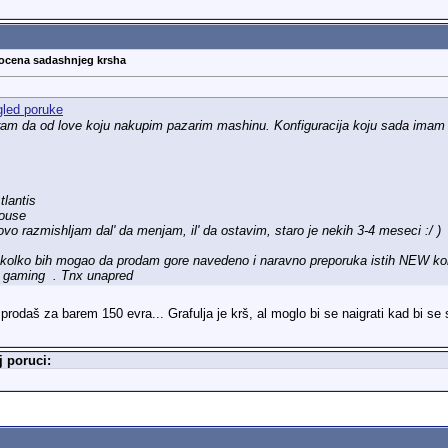
rocena sadashnjeg krsha
niram da od love koju nakupim pazarim mashinu. Konfiguracija koju sada imam 
lantis
mouse
 razmishljam dal' da menjam, il' da ostavim, staro je nekih 3-4 meseci :/ )
 kolko bih mogao da prodam gore navedeno i naravno preporuka istih NEW kom
a gaming
. Tnx unapred
prodaš za barem 150 evra... Grafulja je krš, al moglo bi se naigrati kad bi se
 poruci: