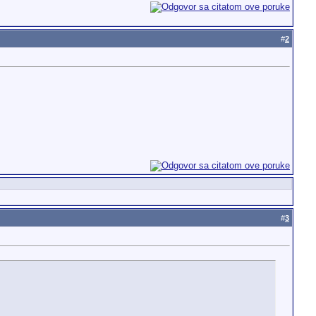
#
2
#
3