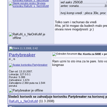
wd aaks 250GB........................
antec sonata...........................
tvoj komp vredi : ploca 30e, pro
Tolko sam i rachunao da vredi
Aha, jel bi mogao da budesh malo pre
otvara nove mogutjnosti ;p )
11.3.2008, 0:42
Partybreaker
Re: Konfa za 500E + p
d-_-b
Ram uzmi to sto ima za te pare. Isto vaz
kingmax
Član od: 13.10.2007.
Lokacija: 127.0.0.1
Poruke: 5.388
Zahvalnice: 1.674
Zahvaljeno 2.360 puta na 1.544
poruka
Sledeći korisnik se zahvaljuje korisniku
Partybreaker
na korisnoj p
RaKuN_s_NeOnKoM
(11.3.2008)