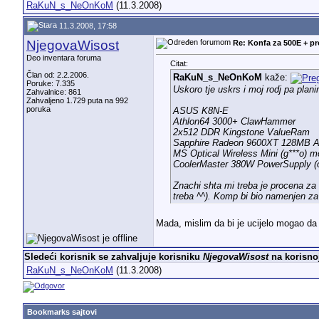
RaKuN_s_NeOnKoM
(11.3.2008)
11.3.2008, 17:58
NjegovaWisost
Re: Konfa za 500E + p
Deo inventara foruma
Citat:
Član od: 2.2.2006.
RaKuN_s_NeOnKoM
kaže:
Poruke: 7.335
Uskoro tje uskrs i moj rodj pa pla
Zahvalnice: 861
Zahvaljeno 1.729 puta na 992
poruka
ASUS K8N-E
Athlon64 3000+ ClawHammer
2x512 DDR Kingstone ValueRam
Sapphire Radeon 9600XT 128MB At
MS Optical Wireless Mini (g***o) 
CoolerMaster 380W PowerSupply (ovo
Znachi shta mi treba je procena za
treba ^^). Komp bi bio namenjen z
Mada, mislim da bi je ucijelo mogao da 
Sledeći korisnik se zahvaljuje korisniku
NjegovaWisost
na korisnoj
RaKuN_s_NeOnKoM
(11.3.2008)
Bookmarks sajtovi