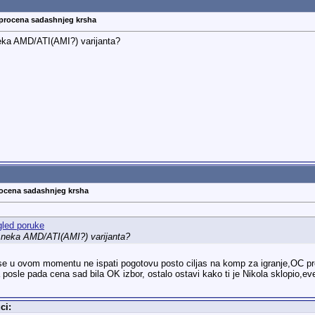
 procena sadashnjeg krsha
neka AMD/ATI(AMI?) varijanta?
rocena sadashnjeg krsha
a neka AMD/ATI(AMI?) varijanta?
sto se u ovom momentu ne ispati pogotovu posto ciljas na komp za igranje,OC
 posle pada cena sad bila OK izbor, ostalo ostavi kako ti je Nikola sklopio,ev
ci: