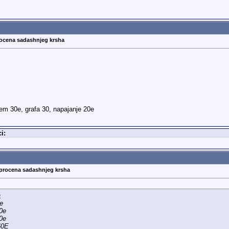
rocena sadashnjeg krsha
mem 30e, grafa 30, napajanje 20e
i:
 procena sadashnjeg krsha
5e
90e
40e
160E