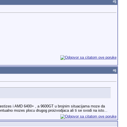
#
5
#
6
 prestizes i AMD 6400+ , a 9600GT u brojnim situacijama moze da
entualno mozes plocu drugog proizvodjaca ali ti se svodi na isto...