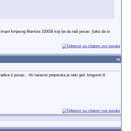
D, imam krnjavog Maxtora 320GB koji tje da radi posao
(tako da to
#
4
ice ti posao... Ali naravno preporuka je neki geil, kingston ili