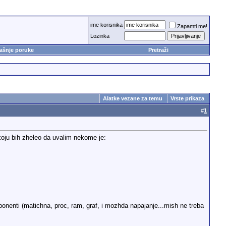
ime korisnika
Zapamti me!
Lozinka
ašnje poruke
Pretraži
Alatke vezane za temu
Vrste prikaza
#
1
koju bih zheleo da uvalim nekome je:
nenti (matichna, proc, ram, graf, i mozhda napajanje...mish ne treba