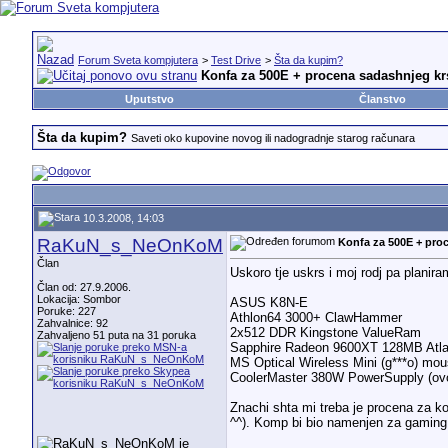
Forum Sveta kompjutera
>
Test Drive
>
Šta da kupim?
Konfa za 500E + procena sadashnjeg kr
Uputstvo
Članstvo
Šta da kupim?
Saveti oko kupovine novog ili nadogradnje starog računara
10.3.2008, 14:03
RaKuN_s_NeOnKoM
Konfa za 500E + pro
Član
Uskoro tje uskrs i moj rodj pa plani
Član od: 27.9.2006.
Lokacija: Sombor
ASUS K8N-E
Poruke: 227
Athlon64 3000+ ClawHammer
Zahvalnice: 92
2x512 DDR Kingstone ValueRam
Zahvaljeno 51 puta na 31 poruka
Sapphire Radeon 9600XT 128MB Atla
MS Optical Wireless Mini (g***o) mo
CoolerMaster 380W PowerSupply (ovo r
Znachi shta mi treba je procena za k
^^). Komp bi bio namenjen za gamin