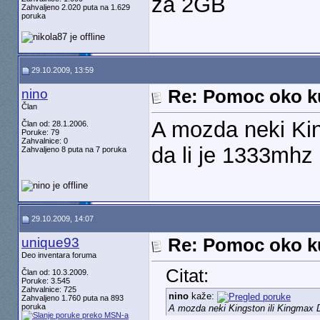
za 2GB
Zahvaljeno 2.020 puta na 1.629
poruka
29.10.2009, 13:59
nino
Re: Pomoc oko k
Član
A mozda neki Kin
Član od: 28.1.2006.
Poruke: 79
Zahvalnice: 0
da li je 1333mhz i
Zahvaljeno 8 puta na 7 poruka
29.10.2009, 14:07
unique93
Re: Pomoc oko k
Deo inventara foruma
Citat:
Član od: 10.3.2009.
Poruke: 3.545
Zahvalnice: 725
nino
kaže:
Zahvaljeno 1.760 puta na 893
poruka
A mozda neki Kingston ili Kingmax DDR