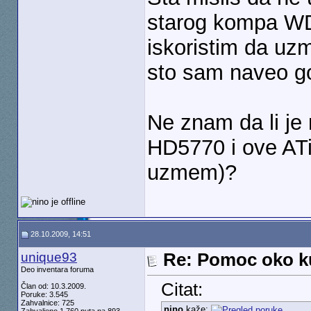
starog kompa WD
iskoristim da u
sto sam naveo g
Ne znam da li je 
HD5770 i ove AT
uzmem)?
28.10.2009, 14:51
unique93
Re: Pomoc oko k
Deo inventara foruma
Citat:
Član od: 10.3.2009.
Poruke: 3.545
Zahvalnice: 725
nino
kaže: