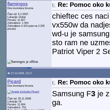
flamingos
Re: Pomoc oko k
Deo inventara foruma
chieftec ces naci
Član od: 5.2.2007.
Lokacija: Dubai
Poruke: 11.657
vx550w da nadjes
Zahvalnice: 1.354
Zahvaljeno 2.410 puta na 2.255
poruka
wd-u je samsung f
sto ram ne uzm
Patriot Viper 2 Se
27.10.2009, 19:17
Picard
Re: Pomoc oko k
Deo inventara foruma
Samsung F
3
je z
Član od: 30.11.2008.
ga.
Lokacija: NI
Poruke: 11.904
Zahvalnice: 751