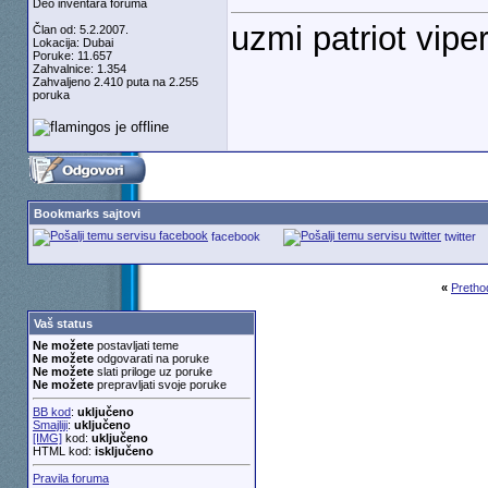
Deo inventara foruma
uzmi patriot vip
Član od: 5.2.2007.
Lokacija: Dubai
Poruke: 11.657
Zahvalnice: 1.354
Zahvaljeno 2.410 puta na 2.255
poruka
Bookmarks sajtovi
facebook
twitter
«
Pretho
Vaš status
Ne možete
postavljati teme
Ne možete
odgovarati na poruke
Ne možete
slati priloge uz poruke
Ne možete
prepravljati svoje poruke
BB kod
:
uključeno
Smajliji
:
uključeno
[IMG]
kod:
uključeno
HTML kod:
isključeno
Pravila foruma