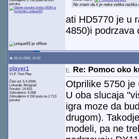
Zahvaljeno 1.760 puta na 893
poruka
Ne znam da li je neka velika razli
ati HD5770 je u 
4850)i podrzava 
28.10.2009, 15:32
player1
Re: Pomoc oko k
V.I.P. Test Play
Otprilike 5750 j
Član od: 5.4.2006.
Lokacija: Beograd
Poruke: 14.915
U oba slucaja "v
Zahvalnice: 6.008
Zahvaljeno 4.150 puta na 2.713
poruka
igra moze da bud
drugom). Takodje
modeli, pa ne tre