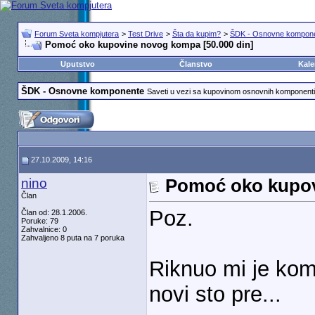
Forum Sveta kompjutera
>
Test Drive
>
Šta da kupim?
>
ŠDK - Osnovne kompon
Pomoć oko kupovine novog kompa [50.000 din]
Uputstvo
Članstvo
Kale
ŠDK - Osnovne komponente
Saveti u vezi sa kupovinom osnovnih komponenti 
27.10.2009, 14:16
nino
Pomoć oko kupov
Član
Poz.
Član od: 28.1.2006.
Poruke: 79
Zahvalnice: 0
Zahvaljeno 8 puta na 7 poruka
Riknuo mi je kom
novi sto pre...