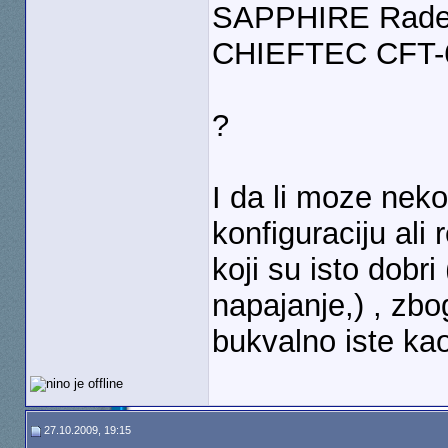
SAPPHIRE Rade
CHIEFTEC CFT-
?
I da li moze neko
konfiguraciju ali
koji su isto dobri
napajanje,) , zb
bukvalno iste ka
27.10.2009, 19:15