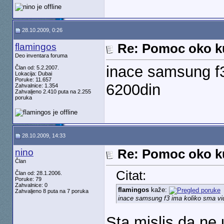
28.10.2009, 0:26
flamingos
Re: Pomoc oko k
Deo inventara foruma
inace samsung f3
Član od: 5.2.2007.
Lokacija: Dubai
Poruke: 11.657
6200din
Zahvalnice: 1.354
Zahvaljeno 2.410 puta na 2.255
poruka
28.10.2009, 14:33
nino
Re: Pomoc oko k
Član
Citat:
Član od: 28.1.2006.
Poruke: 79
Zahvalnice: 0
flamingos
kaže:
Zahvaljeno 8 puta na 7 poruka
inace samsung f3 ima koliko sma vi
Sta mislis da n