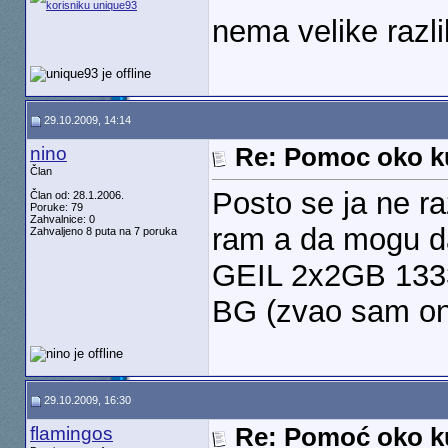
nema velike razli
29.10.2009, 14:14
nino
Re: Pomoc oko k
Član
Posto se ja ne r
Član od: 28.1.2006.
Poruke: 79
Zahvalnice: 0
ram a da mogu da
Zahvaljeno 8 puta na 7 poruka
GEIL 2x2GB 133
BG (zvao sam one
29.10.2009, 16:30
flamingos
Re: Pomoć oko k