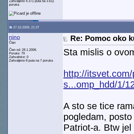
Zahvaljeno 4.371 puta na 3.611
poruka
27.10.2009, 21:37
nino
Re: Pomoc oko k
Član
Sta mislis o ovo
Član od: 28.1.2006.
Poruke: 79
Zahvalnice: 0
Zahvaljeno 8 puta na 7 poruka
http://itsvet.co
s...omp_hdd/1/1
A sto se tice ram
pogledam, posto 
Patriot-a. Btw je