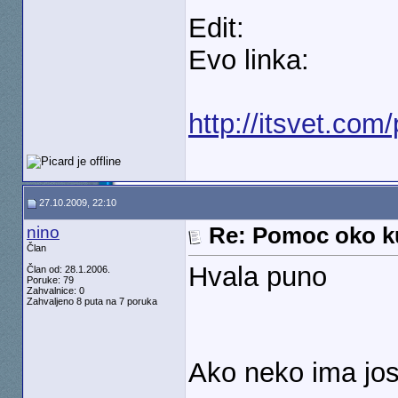
Edit:
Evo linka:
http://itsvet.com
27.10.2009, 22:10
nino
Re: Pomoc oko k
Član
Hvala puno
Član od: 28.1.2006.
Poruke: 79
Zahvalnice: 0
Zahvaljeno 8 puta na 7 poruka
Ako neko ima jos