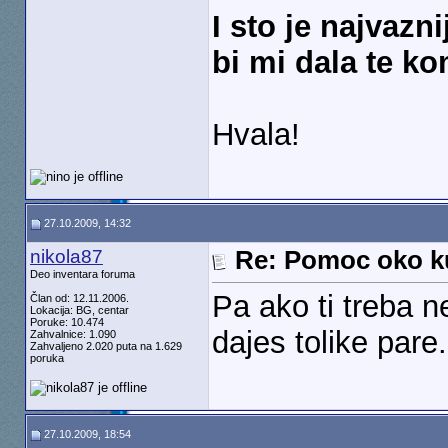
I sto je najvazn
bi mi dala te k
Hvala!
27.10.2009, 14:32
nikola87
Re: Pomoc oko k
Deo inventara foruma
Pa ako ti treba 
Član od: 12.11.2006.
Lokacija: BG, centar
Poruke: 10.474
dajes tolike pare.
Zahvalnice: 1.090
Zahvaljeno 2.020 puta na 1.629
poruka
27.10.2009, 18:54