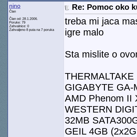
nino
Re: Pomoc oko k
Član
treba mi jaca mas
Član od: 28.1.2006.
Poruke: 79
Zahvalnice: 0
igre malo
Zahvaljeno 8 puta na 7 poruka
Sta mislite o ov
THERMALTAKE 
GIGABYTE GA-
AMD Phenom II X
WESTERN DIGIT
32MB SATA300G
GEIL 4GB (2x2