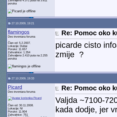
Zahvaljeno 4.371 puta na 3.611
poruka
27.10.2009, 19:21
flamingos
Re: Pomoc oko k
Deo inventara foruma
picarde cisto in
Član od: 5.2.2007.
Lokacija: Dubai
Poruke: 11.657
zmije
?
Zahvalnice: 1.354
Zahvaljeno 2.410 puta na 2.255
poruka
27.10.2009, 19:33
Picard
Re: Pomoc oko k
Deo inventara foruma
Valjda ~7100-7200
Član od: 30.11.2008.
kada dodje, jer v
Lokacija: NI
Poruke: 11.904
Zahvalnice: 751