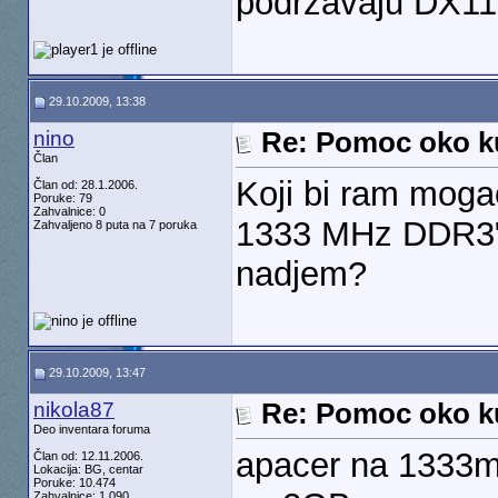
podrzavaju DX1
29.10.2009, 13:38
nino
Re: Pomoc oko k
Član
Koji bi ram mog
Član od: 28.1.2006.
Poruke: 79
Zahvalnice: 0
1333 MHz DDR3" 
Zahvaljeno 8 puta na 7 poruka
nadjem?
29.10.2009, 13:47
nikola87
Re: Pomoc oko k
Deo inventara foruma
apacer na 1333m
Član od: 12.11.2006.
Lokacija: BG, centar
Poruke: 10.474
Zahvalnice: 1.090