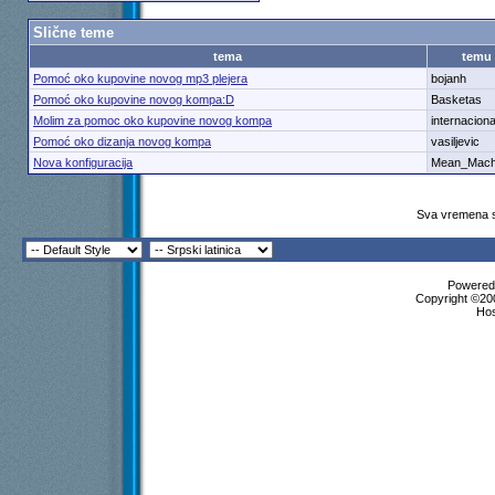
Slične teme
tema
temu
Pomoć oko kupovine novog mp3 plejera
bojanh
Pomoć oko kupovine novog kompa:D
Basketas
Molim za pomoc oko kupovine novog kompa
internaciona
Pomoć oko dizanja novog kompa
vasiljevic
Nova konfiguracija
Mean_Mach
Sva vremena s
Powered 
Copyright ©200
Ho