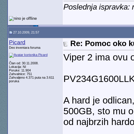
Poslednja ispravka: 
27.10.2009, 21:57
Picard
Re: Pomoc oko k
Deo inventara foruma
Viper 2 ima ovu 
Član od: 30.11.2008.
Lokacija: NI
Poruke: 11.904
Zahvalnice: 751
PV234G1600LL
Zahvaljeno 4.371 puta na 3.611
poruka
A hard je odlican
500GB, sto mu o
od najbrzih hardo