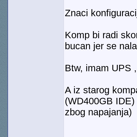
Znaci konfigurac
Komp bi radi sko
bucan jer se nala
Btw, imam UPS ,
A iz starog komp
(WD400GB IDE) i
zbog napajanja)