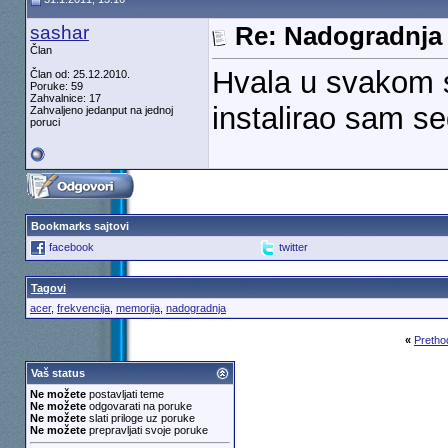
sashar
Re: Nadogradnja
Član
Hvala u svakom s
Član od: 25.12.2010.
Poruke: 59
Zahvalnice: 17
instalirao sam sed
Zahvaljeno jedanput na jednoj
poruci
Bookmarks sajtovi
facebook
twitter
Tagovi
acer
,
frekvencija
,
memorija
,
nadogradnja
«
Pretho
Vaš status
Ne možete
postavljati teme
Ne možete
odgovarati na poruke
Ne možete
slati priloge uz poruke
Ne možete
prepravljati svoje poruke