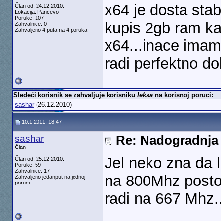
x64 je dosta stabi
Član od: 24.12.2010.
Lokacija: Pancevo
Poruke: 107
kupis 2gb ram kao
Zahvalnice: 0
Zahvaljeno 4 puta na 4 poruka
x64...inace ima
radi perfektno 
Sledeći korisnik se zahvaljuje korisniku
leksa
na korisnoj poruci:
sashar
(26.12.2010)
10.1.2011, 18:47
sashar
Re: Nadogradnja
Član
Jel neko zna da l
Član od: 25.12.2010.
Poruke: 59
Zahvalnice: 17
na 800Mhz posto j
Zahvaljeno jedanput na jednoj
poruci
radi na 667 Mhz..