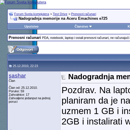
Forum Sveta kompjutera
>
Test Drive
>
Prenosni računari
Nadogradnja memorije na Aceru Emachines e725
Uputstvo
Članstvo
K
Prenosni računari
PDA, notebook, laptop i ostali prenosni računari, ne računajući 
25.12.2010, 22:23
sashar
Nadogradnja mem
Član
Pozdrav. Na lap
Član od: 25.12.2010.
Poruke: 59
Zahvalnice: 17
planiram da je na
Zahvaljeno jedanput na jednoj
poruci
uzmem 1 GB i inst
2GB i instalirati 