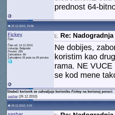
prednost 64-bitn
25.12.2010, 23:06
Fickey
Re: Nadogradnja
Član
Ne dobijes, zabor
Član od: 14.12.2010.
Lokacija: Belgrade
Poruke: 265
koristim kao dru
Zahvalnice: 66
Zahvaljeno 26 puta na 26 poruka
rama. NE VUCE 1gb
se kod mene tak
Sledeći korisnik se zahvaljuje korisniku
Fickey
na korisnoj poruci:
sashar
(26.12.2010)
26.12.2010, 0:43
sashar