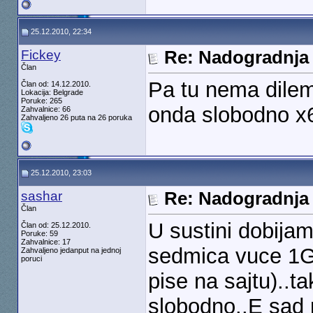
25.12.2010, 22:34
Fickey
Re: Nadogradnja
Član
Pa tu nema dileme
Član od: 14.12.2010.
Lokacija: Belgrade
Poruke: 265
onda slobodno x
Zahvalnice: 66
Zahvaljeno 26 puta na 26 poruka
25.12.2010, 23:03
sashar
Re: Nadogradnja
Član
U sustini dobijam
Član od: 25.12.2010.
Poruke: 59
Zahvalnice: 17
sedmica vuce 1G
Zahvaljeno jedanput na jednoj
poruci
pise na sajtu)..
slobodno..E sad