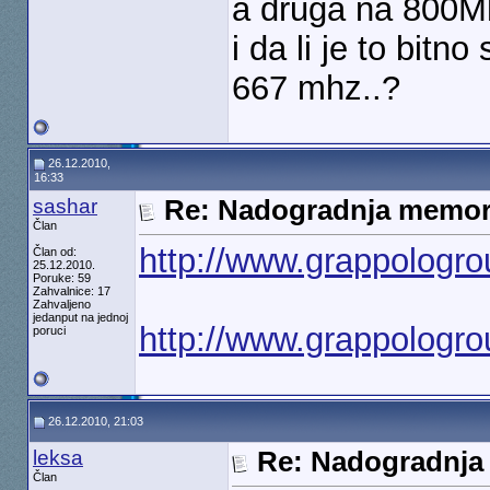
a druga na 800Mh
i da li je to bitn
667 mhz..?
26.12.2010,
16:33
sashar
Re: Nadogradnja memori
Član
http://www.grappolog
Član od:
25.12.2010.
Poruke: 59
Zahvalnice: 17
Zahvaljeno
jedanput na jednoj
http://www.grappolog
poruci
26.12.2010, 21:03
leksa
Re: Nadogradnja
Član