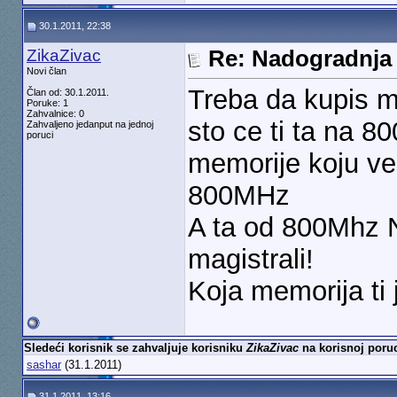
30.1.2011, 22:38
ZikaZivac
Re: Nadogradnja
Novi član
Treba da kupis m
Član od: 30.1.2011.
Poruke: 1
Zahvalnice: 0
sto ce ti ta na 
Zahvaljeno jedanput na jednoj
poruci
memorije koju ve
800MHz
A ta od 800Mhz N
magistrali!
Koja memorija ti
Sledeći korisnik se zahvaljuje korisniku
ZikaZivac
na korisnoj poruc
sashar
(31.1.2011)
31.1.2011, 13:16