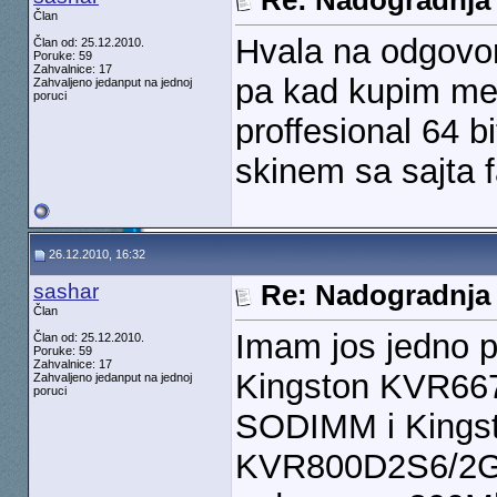
Re: Nadogradnja
Član
Hvala na odgovor
Član od: 25.12.2010.
Poruke: 59
Zahvalnice: 17
pa kad kupim mem
Zahvaljeno jedanput na jednoj
poruci
proffesional 64 b
skinem sa sajta f
26.12.2010, 16:32
sashar
Re: Nadogradnja
Član
Imam jos jedno p
Član od: 25.12.2010.
Poruke: 59
Zahvalnice: 17
Kingston KVR66
Zahvaljeno jedanput na jednoj
poruci
SODIMM i King
KVR800D2S6/2G, 