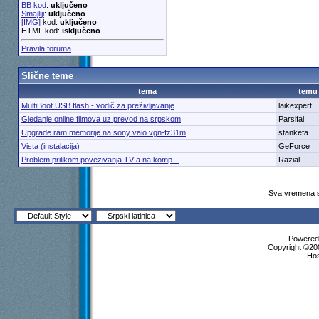
BB kod
:
uključeno
Smajliji
:
uključeno
[IMG]
kod:
uključeno
HTML kod:
isključeno
Pravila foruma
Slične teme
tema
temu
MultiBoot USB flash - vodič za preživljavanje
laikexpert
Gledanje online filmova uz prevod na srpskom
Parsifal
Upgrade ram memorije na sony vaio vgn-fz31m
stankefa
Vista (instalacija)
GeForce
Problem prilikom povezivanja TV-a na komp...
Razial
Sva vremena s
Powered 
Copyright ©200
Ho