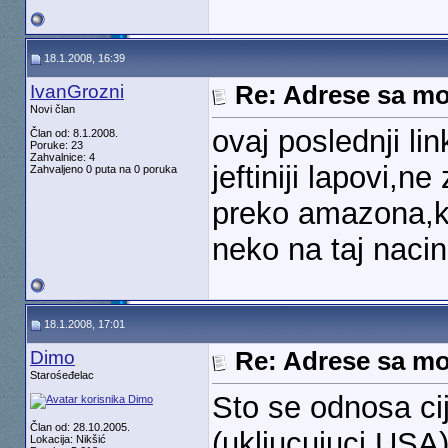
18.1.2008, 16:39
IvanGrozni
Re: Adrese sa mo
Novi član
ovaj poslednji lin
Član od: 8.1.2008.
Poruke: 23
Zahvalnice: 4
jeftiniji lapovi,ne
Zahvaljeno 0 puta na 0 poruka
preko amazona,ko
neko na taj nac
18.1.2008, 17:01
Dimo
Re: Adrese sa mo
Starośeđelac
Sto se odnosa ci
Član od: 28.10.2005.
(ukljucujuci USA) 
Lokacija: Nikšić