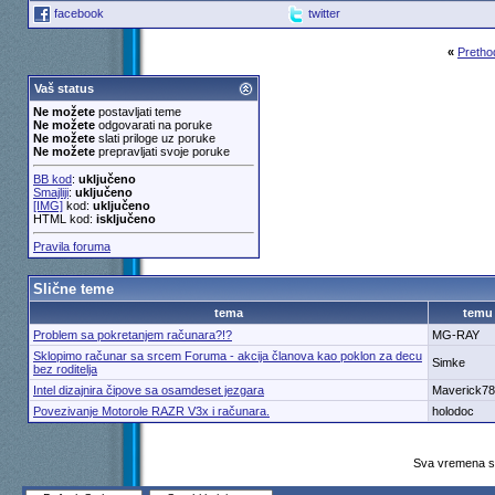
facebook
twitter
«
Pretho
Vaš status
Ne možete
postavljati teme
Ne možete
odgovarati na poruke
Ne možete
slati priloge uz poruke
Ne možete
prepravljati svoje poruke
BB kod
:
uključeno
Smajliji
:
uključeno
[IMG]
kod:
uključeno
HTML kod:
isključeno
Pravila foruma
Slične teme
tema
temu
Problem sa pokretanjem računara?!?
MG-RAY
Sklopimo računar sa srcem Foruma - akcija članova kao poklon za decu
Simke
bez roditelja
Intel dizajnira čipove sa osamdeset jezgara
Maverick78
Povezivanje Motorole RAZR V3x i računara.
holodoc
Sva vremena su