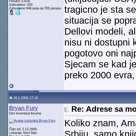
Poruke: 5.618
Zahvalnice: 433
tragicno je sta s
Zahvaljeno 946 puta na 705 poruka
situacija se popr
Dellovi modeli, a
nisu ni dostupni 
pogotovo oni najp
Sjecam se kad j
preko 2000 evra,
18.1.2008, 17:19
Bryan Fury
Re: Adrese sa mo
Deo inventara foruma
Koliko znam, Ama
Član od: 2.12.2005.
Srbiju, samo knji
Lokacija: Novi Sad