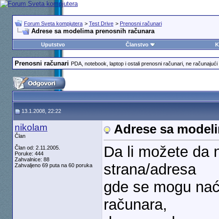
Forum Sveta kompjutera
>
Test Drive
>
Prenosni računari
Adrese sa modelima prenosnih računara
Uputstvo
Članstvo
K
Prenosni računari
PDA, notebook, laptop i ostali prenosni računari, ne računajući 
13.1.2008, 22:22
nikolam
Adrese sa modeli
Član
Da li možete da n
Član od: 2.11.2005.
Poruke: 444
Zahvalnice: 88
strana/adresa
Zahvaljeno 69 puta na 60 poruka
gde se mogu naću
računara,