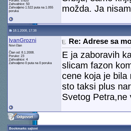
Poruke: 5.620
Zahvalnice: 50
možda. Ja nisam 
Zahvaljeno 1.522 puta na 1.055
poruka
18.1.2008, 17:38
IvanGrozni
Re: Adrese sa mo
Novi član
E ja zaboravih k
Član od: 8.1.2008.
Poruke: 23
Zahvalnice: 4
slicam fazon kom
Zahvaljeno 0 puta na 0 poruka
cene koja je bila
sto taksi plus na
Svetog Petra,ne v
Bookmarks sajtovi