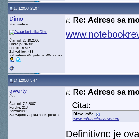
13.1.2008, 23:07
Dimo
Re: Adrese sa mo
Starośeđelac
www.notebookre
Član od: 28.10.2005.
Lokacija: Nikšić
Poruke: 5.618
Zahvalnice: 433
Zahvaljeno 946 puta na 705 poruka
14.1.2008, 3:47
qwerty
Re: Adrese sa mo
Član
Citat:
Član od: 7.2.2007.
Poruke: 213
Zahvalnice: 3
Dimo
kaže:
Zahvaljeno 79 puta na 40 poruka
www.notebookreview.com
Definitivno je ova