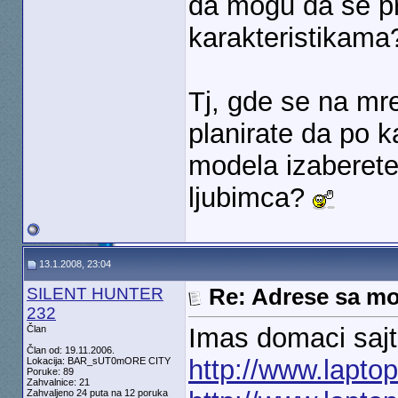
da mogu da se pr
karakteristikam
Tj, gde se na mr
planirate da po k
modela izaberet
ljubimca?
13.1.2008, 23:04
SILENT HUNTER
Re: Adrese sa mo
232
Imas domaci sajt
Član
Član od: 19.11.2006.
http://www.lapto
Lokacija: BAR_sUT0mORE CITY
Poruke: 89
Zahvalnice: 21
Zahvaljeno 24 puta na 12 poruka