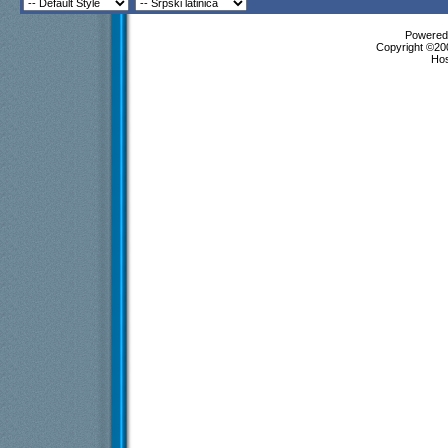
Powered 
Copyright ©200
Ho