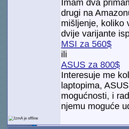
Imam dva primaml
drugi na Amazonu
mišljenje, koliko
dvije varijante is
MSI za 560$
ili
ASUS za 800$
Interesuje me kol
laptopima, ASUS 
mogućnosti, i rad
njemu moguće udo