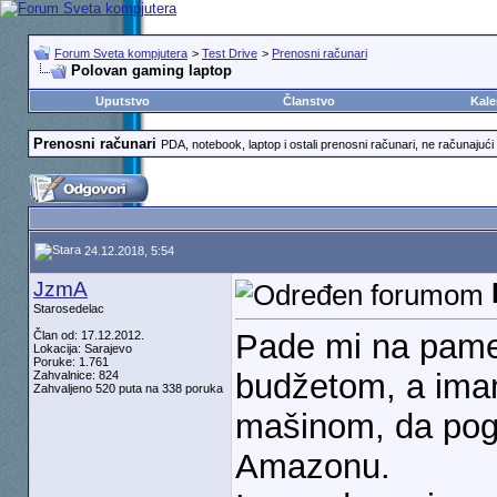
Forum Sveta kompjutera
>
Test Drive
>
Prenosni računari
Polovan gaming laptop
Uputstvo
Članstvo
Kale
Prenosni računari
PDA, notebook, laptop i ostali prenosni računari, ne računajući 
24.12.2018, 5:54
JzmA
Starosedelac
Pade mi na pame
Član od: 17.12.2012.
Lokacija: Sarajevo
Poruke: 1.761
budžetom, a ima
Zahvalnice: 824
Zahvaljeno 520 puta na 338 poruka
mašinom, da pog
Amazonu.