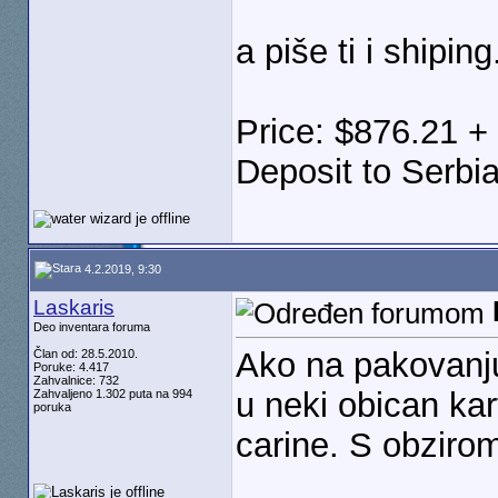
a piše ti i shiping.
Price: $876.21 +
Deposit to Serbi
4.2.2019, 9:30
Laskaris
Deo inventara foruma
Ako na pakovanju
Član od: 28.5.2010.
Poruke: 4.417
Zahvalnice: 732
u neki obican ka
Zahvaljeno 1.302 puta na 994
poruka
carine. S obzirom