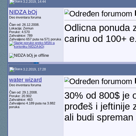
3.2.2019, 14:44
NIDZA bOj
Deo inventara foruma
Odlicna ponuda za
Član od: 26.12.2008.
Lokacija: Zemun
Poruke: 4.570
carinu od 100+ e
Zahvalnice: 789
Zahvaljeno 657 puta na 571 poruka
3.2.2019, 17:28
water wizard
Deo inventara foruma
30% od 800$ je o
Član od: 29.1.2008.
Poruke: 20.902
Zahvalnice: 463
prođeš i jeftinije
Zahvaljeno 4.189 puta na 3.882
poruka
ali budi spreman 