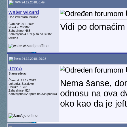
24.12.2018, 6:49
water wizard
Deo inventara foruma
Vidi po domaćim o
Član od: 29.1.2008.
Poruke: 20.902
Zahvalnice: 463
Zahvaljeno 4.189 puta na 3.882
poruka
24.12.2018, 20:28
JzmA
Starosedelac
Nema šanse, dom
Član od: 17.12.2012.
Lokacija: Sarajevo
Poruke: 1.761
odnosu na ova dv
Zahvalnice: 824
Zahvaljeno 520 puta na 338 poruka
oko kao da je jef