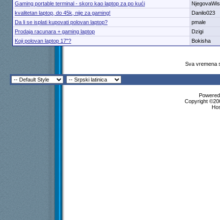
Gaming portable terminal - skoro kao laptop za po kući
NjegovaWis
kvalitetan laptop, do 45k, nije za gaming!
Danilo023
Da li se isplati kupovati polovan laptop?
pmale
Prodaja racunara + gaming laptop
Dzigi
Koji polovan laptop 17"?
Bokisha
Sva vremena s
Powered 
Copyright ©200
Ho