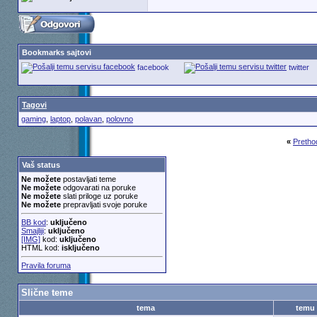
Bookmarks sajtovi
facebook
twitter
Tagovi
gaming
,
laptop
,
polavan
,
polovno
«
Pretho
Vaš status
Ne možete
postavljati teme
Ne možete
odgovarati na poruke
Ne možete
slati priloge uz poruke
Ne možete
prepravljati svoje poruke
BB kod
:
uključeno
Smajliji
:
uključeno
[IMG]
kod:
uključeno
HTML kod:
isključeno
Pravila foruma
Slične teme
tema
temu