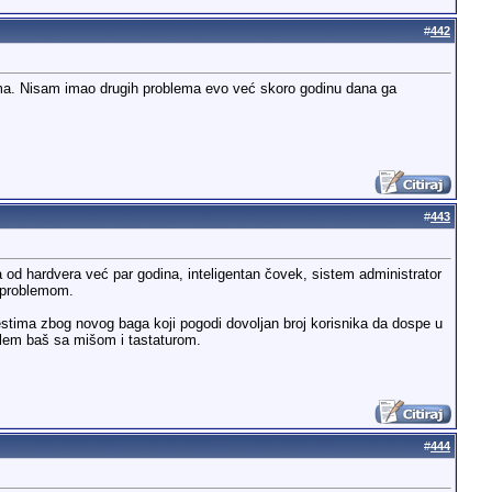
#
442
erima. Nisam imao drugih problema evo već skoro godinu dana ga
#
443
od hardvera već par godina, inteligentan čovek, sistem administrator
a problemom.
vestima zbog novog baga koji pogodi dovoljan broj korisnika da dospe u
blem baš sa mišom i tastaturom.
#
444