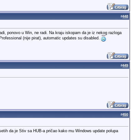
#
448
adi, ponovo u Win, ne radi. Na kraju iskopam da je iz nekog razloga
rofessional (nije pirat), automatic updates su disabled.
#
449
#
450
setih da je Stiv sa HUB-a pričao kako mu Windows update polupa