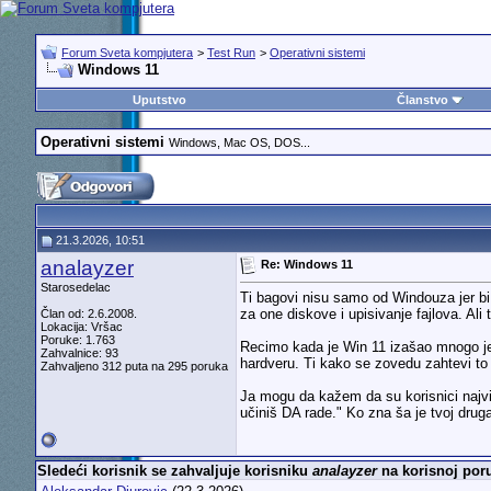
Forum Sveta kompjutera
>
Test Run
>
Operativni sistemi
Windows 11
Uputstvo
Članstvo
Operativni sistemi
Windows, Mac OS, DOS...
21.3.2026, 10:51
analayzer
Re: Windows 11
Starosedelac
Ti bagovi nisu samo od Windouza jer bi
za one diskove i upisivanje fajlova. Al
Član od: 2.6.2008.
Lokacija: Vršac
Poruke: 1.763
Recimo kada je Win 11 izašao mnogo j
Zahvalnice: 93
hardveru. Ti kako se zovedu zahtevi to s
Zahvaljeno 312 puta na 295 poruka
Ja mogu da kažem da su korisnici najv
učiniš DA rade." Ko zna ša je tvoj drug
Sledeći korisnik se zahvaljuje korisniku
analayzer
na korisnoj poru