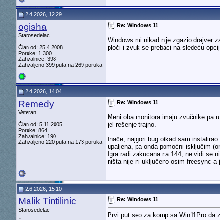
2.4.2026, 12:29
ogisha
Re: Windows 11
Starosedelac
Windows mi nikad nije zgazio drajver za
ploči i zvuk se prebaci na sledeću opc
Član od: 25.4.2008.
Poruke: 1.300
Zahvalnice: 398
Zahvaljeno 399 puta na 269 poruka
2.4.2026, 14:04
Remedy
Re: Windows 11
Veteran
Meni oba monitora imaju zvučnike pa u 
jel rešenje trajno.
Član od: 5.11.2005.
Poruke: 864
Zahvalnice: 190
Inače, najgori bug otkad sam instalirao
Zahvaljeno 220 puta na 173 poruka
upaljena, pa onda pomoćni isključim (
Igra radi zakucana na 144, ne vidi se 
ništa nije ni uključeno osim freesync-a j
2.6.2026, 15:10
Malik Tintilinic
Re: Windows 11
Starosedelac
Prvi put seo za komp sa Win11Pro da z