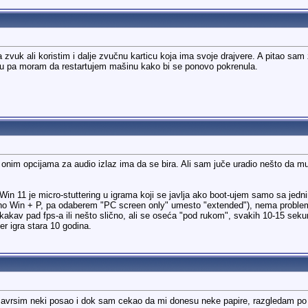
 zvuk ali koristim i dalje zvučnu karticu koja ima svoje drajvere. A pitao sa
iju pa moram da restartujem mašinu kako bi se ponovo pokrenula.
onim opcijama za audio izlaz ima da se bira. Ali sam juče uradio nešto da m
 Win 11 je micro-stuttering u igrama koji se javlja ako boot-ujem samo sa je
ono Win + P, pa odaberem "PC screen only" umesto "extended"), nema problem
nikakav pad fps-a ili nešto slično, ali se oseća "pod rukom", svakih 10-15 
er igra stara 10 godina.
avrsim neki posao i dok sam cekao da mi donesu neke papire, razgledam po n