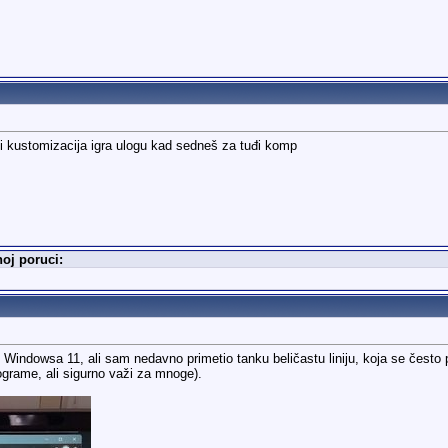
i kustomizacija igra ulogu kad sedneš za tuđi komp
noj poruci:
re Windowsa 11, ali sam nedavno primetio tanku beličastu liniju, koja se čest
ograme, ali sigurno važi za mnoge).