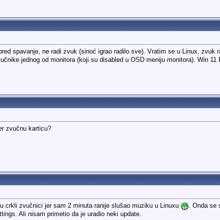
d spavanje, ne radi zvuk (sinoć igrao radilo sve). Vratim se u Linux, zvuk r
učnike jednog od monitora (koji su disabled u OSD meniju monitora). Win 11 P
ter zvučnu karticu?
u crkli zvučnici jer sam 2 minuta ranije slušao muziku u Linuxu
. Onda se 
tings. Ali nisam primetio da je uradio neki update.