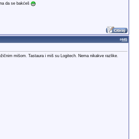
mena da se bakćeš
#
445
ežičnim mišom. Tastaura i miš su Logitech. Nema nikakve razlike.