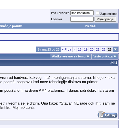
ime korisnika
Zapamti me!
Lozinka
anašnje poruke
Pretraži
Strana 23 od 23
«
Prva
<
13
19
20
21
22
23
Alatke vezane za temu
Vrste prikaza
#
441
i i od hardvera kakvog imaš i konfigurisanja sistema. Bilo je kritika
 se pogreši pogotovu kod nove tehnologije diskova na primer.
 podržanom hardveru AM4 platformi....I danas radi dobro na starom
t" i veoma se je držim. Ona kaže: "Stavari NE rade dok ih ti sam ne
ritike. Moji 50 centi.