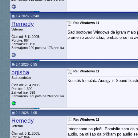
1.4.2026, 23:40
Remedy
Re: Windows 11
Veteran
Sad bootovao Windows da igram malo pre
Član od: 5.11.2005.
promenio audio izlaz, prebacio se na zv
Poruke: 864
Zahvalnice: 190
Zahvaljeno 220 puta na 173 poruka
2.4.2026, 0:55
ogisha
Re: Windows 11
Starosedelac
Koristiš li možda Audigy ili Sound blas
Član od: 25.4.2008.
Poruke: 1.300
Zahvalnice: 398
Zahvaljeno 399 puta na 269 poruka
2.4.2026, 4:05
Remedy
Re: Windows 11
Veteran
Integrisana na ploči. Pomislio sam da s
Član od: 5.11.2005.
audio, pa otišao da prčkam po audio set
Poruke: 864