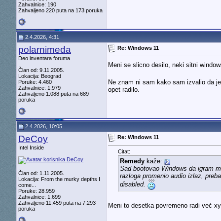
Zahvalnice: 190
Zahvaljeno 220 puta na 173 poruka
2.4.2026, 4:31
polarnimeda
Re: Windows 11
Deo inventara foruma
Meni se slicno desilo, neki sitni wind
Član od: 9.11.2005.
Lokacija: Beograd
Ne znam ni sam kako sam izvalio da je 
Poruke: 4.460
Zahvalnice: 1.979
opet radilo.
Zahvaljeno 1.088 puta na 689
poruka
2.4.2026, 10:05
DeCoy
Re: Windows 11
Intel Inside
Citat:
Remedy
kaže:
Sad bootovao Windows da igram malo
Član od: 1.11.2005.
razloga promenio audio izlaz, preba
Lokacija: From the murky depths I
disabled.
come...
Poruke: 28.959
Zahvalnice: 1.699
Zahvaljeno 11.459 puta na 7.293
Meni to desetka povremeno radi već xy g
poruka