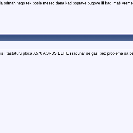
skida odmah nego tek posle mesec dana kad poprave bugove ili kad imaš vre
miš i tastaturu ploča X570 AORUS ELITE i računar se gasi bez problema sa b