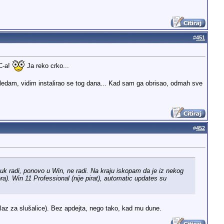
#
451
AC-a!
Ja reko crko...
gledam, vidim instalirao se tog dana... Kad sam ga obrisao, odmah sve
#
452
uk radi, ponovo u Win, ne radi. Na kraju iskopam da je iz nekog
a). Win 11 Professional (nije pirat), automatic updates su
zlaz za slušalice). Bez apdejta, nego tako, kad mu dune.