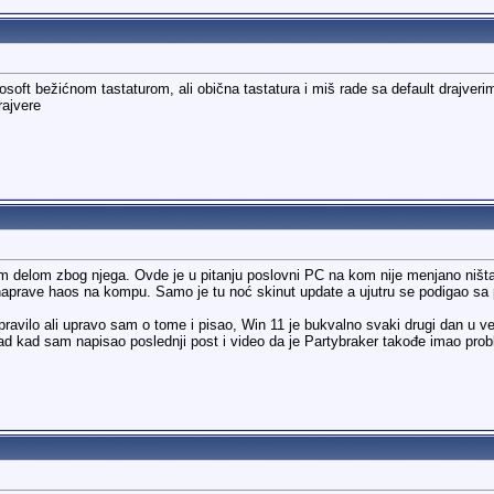
rosoft bežićnom tastaturom, ali obična tastatura i miš rade sa default drajv
rajvere
m delom zbog njega. Ovde je u pitanju poslovni PC na kom nije menjano ništa 
mi naprave haos na kompu. Samo je tu noć skinut update a ujutru se podigao s
pravilo ali upravo sam o tome i pisao, Win 11 je bukvalno svaki drugi dan u 
d kad sam napisao poslednji post i video da je Partybraker takođe imao pro