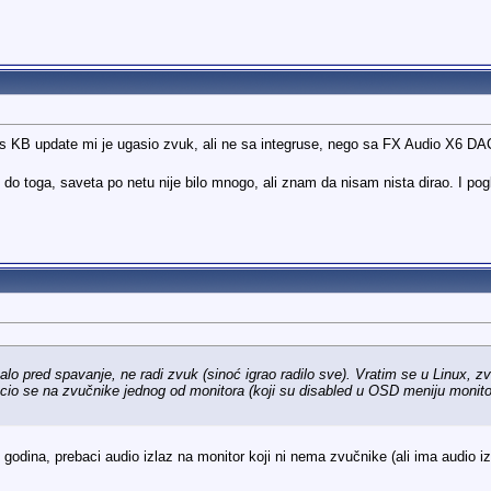
ows KB update mi je ugasio zvuk, ali ne sa integruse, nego sa FX Audio X6 D
do toga, saveta po netu nije bilo mnogo, ali znam da nisam nista dirao. I po
 pred spavanje, ne radi zvuk (sinoć igrao radilo sve). Vratim se u Linux, zv
cio se na zvučnike jednog od monitora (koji su disabled u OSD meniju monitor
odina, prebaci audio izlaz na monitor koji ni nema zvučnike (ali ima audio i