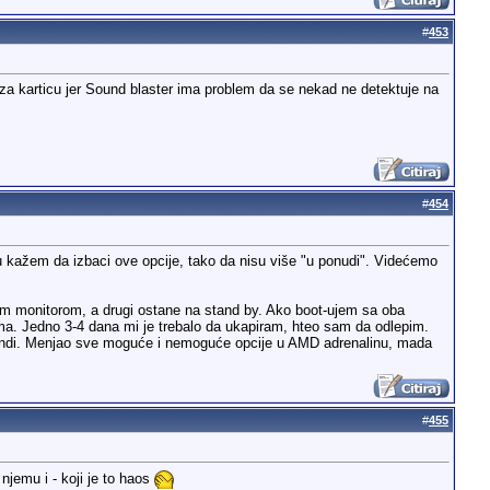
#
453
m za karticu jer Sound blaster ima problem da se nekad ne detektuje na
#
454
u kažem da izbaci ove opcije, tako da nisu više "u ponudi". Videćemo
dnim monitorom, a drugi ostane na stand by. Ako boot-ujem sa oba
a. Jedno 3-4 dana mi je trebalo da ukapiram, hteo sam da odlepim.
sekundi. Menjao sve moguće i nemoguće opcije u AMD adrenalinu, mada
#
455
jemu i - koji je to haos