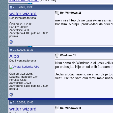
Aleksandar Djurovic
(22.3.2026)
21.3.2026, 13:36
water wizard
Re: Windows 11
Deo inventara foruma
meni nije hteo da se gasi ekran sa mic
koristim. Moraju i proizvođači da pišu d
Član od: 29.1.2008.
Poruke: 20.902
Zahvalnice: 463
Zahvaljeno 4.189 puta na 3.882
poruka
21.3.2026, 13:37
Aibo
Windows 11
Deo inventara foruma
Nisu samo do Windows-a ali jesu veliki
po profesiji... Nije on od onih što sa
Član od: 30.6.2008.
Jedan slučaj naravno ne znači da je to 
Lokacija: Raccoon City
vesti. Isčitao sam ovu temu malo unaza
Poruke: 7.623
Zahvalnice: 1.023
Zahvaljeno 4.185 puta na 2.509
poruka
21.3.2026, 13:48
water wizard
Re: Windows 11