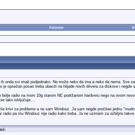
Kalendar
D
 ih onda svi imali podjednako. Ne može neko da ima a neko da nema. Sve zavis
i to je opsežan posao treba ubaciti na hiljade novih drivera za diskove i negde
e bolje radio na mom 10g starom NE podržanom hardveru nego na ovom novom
e lako isključuje....
iše krivi za probleme a ne sam Windouz. Ja sam negde pročitao jednu "mudros
ar radio pa mu Windouz nije radio kako treba. Ja ne uzimam za ozbiljno takve k
ci: