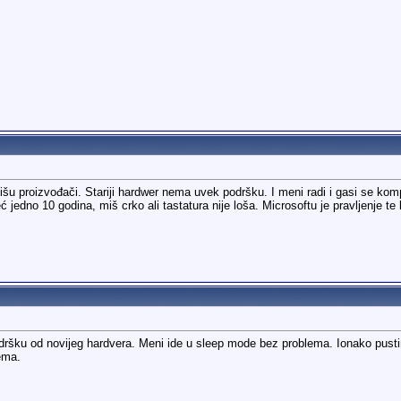
 pišu proizvođači. Stariji hardwer nema uvek podršku. I meni radi i gasi se komp
 jedno 10 godina, miš crko ali tastatura nije loša. Microsoftu je pravljenje t
odršku od novijeg hardvera. Meni ide u sleep mode bez problema. Ionako pust
ema.