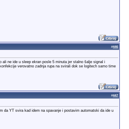
#
446
 ali ne ide u sleep ekran posle 5 minuta jer stalno šalje signal i
e konfekcije verovatno zadnja rupa na svirali dok se logitech samo time
#
447
im da YT svira kad idem na spavanje i postavim automatski da ide u