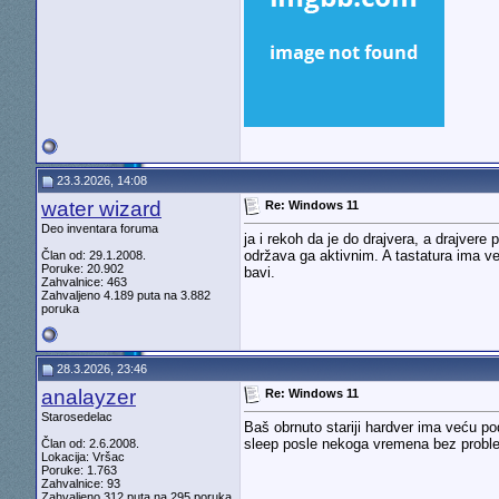
23.3.2026, 14:08
water wizard
Re: Windows 11
Deo inventara foruma
ja i rekoh da je do drajvera, a drajvere
održava ga aktivnim. A tastatura ima već
Član od: 29.1.2008.
Poruke: 20.902
bavi.
Zahvalnice: 463
Zahvaljeno 4.189 puta na 3.882
poruka
28.3.2026, 23:46
analayzer
Re: Windows 11
Starosedelac
Baš obrnuto stariji hardver ima veću p
sleep posle nekoga vremena bez probl
Član od: 2.6.2008.
Lokacija: Vršac
Poruke: 1.763
Zahvalnice: 93
Zahvaljeno 312 puta na 295 poruka