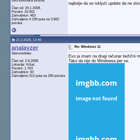
Deo inventara foruma
najbolje da se isključi update da ne 
Član od: 29.1.2008.
Poruke: 20.902
Zahvalnice: 463
Zahvaljeno 4.189 puta na 3.882
poruka
23.3.2026, 13:46
analayzer
Re: Windows 11
Starosedelac
Evo ja imam na drugi računar bežični 
Tako da nije do Windowsa per se.
Član od: 2.6.2008.
Lokacija: Vršac
Poruke: 1.763
Zahvalnice: 93
Zahvaljeno 312 puta na 295 poruka