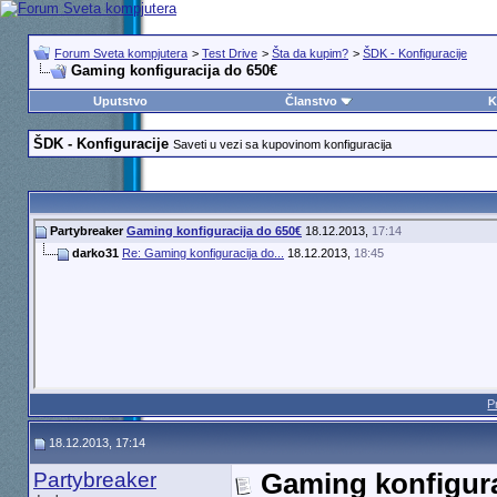
Forum Sveta kompjutera
>
Test Drive
>
Šta da kupim?
>
ŠDK - Konfiguracije
Gaming konfiguracija do 650€
Uputstvo
Članstvo
K
ŠDK - Konfiguracije
Saveti u vezi sa kupovinom konfiguracija
Partybreaker
Gaming konfiguracija do 650€
18.12.2013,
17:14
darko31
Re: Gaming konfiguracija do...
18.12.2013,
18:45
P
18.12.2013, 17:14
Partybreaker
Gaming konfigura