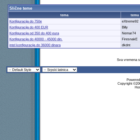
Slične teme
tema
temu
Konfiguracija do 750e
eXtreme92
Konfiguracija do 400 EUR
Billy
Konfiguracija od 350 do 400 eura
Nemar74
Konfiguracija do 40000 - 45000 din.
FiresnakE
intel konfiguracija do 36000 dinara
dkdnt
Sva vremena su
Powered 
Copyright ©200
Ho