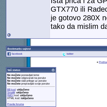
Ista priča i za G
GTX770 ili Radeo
je gotovo 280X 
tako da mislim da
Bookmarks sajtovi
facebook
twitter
«
Pretho
Vaš status
Ne možete
postavljati teme
Ne možete
odgovarati na poruke
Ne možete
slati priloge uz poruke
Ne možete
prepravljati svoje poruke
BB kod
:
uključeno
Smajliji
:
uključeno
[IMG]
kod:
uključeno
HTML kod:
isključeno
Pravila foruma