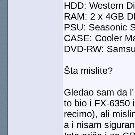
HDD: Western D
RAM: 2 x 4GB D
PSU: Seasonic 
CASE: Cooler Mas
DVD-RW: Samsu
Šta mislite?
Gledao sam da l'
to bio i FX-6350 il
recimo), ali misli
a i nisam siguran