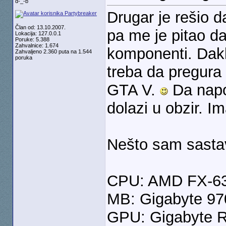
d-_-b
Drugar je rešio 
Član od: 13.10.2007.
pa me je pitao 
Lokacija: 127.0.0.1
Poruke: 5.388
Zahvalnice: 1.674
komponenti. Dakle
Zahvaljeno 2.360 puta na 1.544
poruka
treba da pregura
GTA V.
Da nap
dolazi u obzir. I
Nešto sam sastav
CPU: AMD FX-6
MB: Gigabyte 9
GPU: Gigabyte 