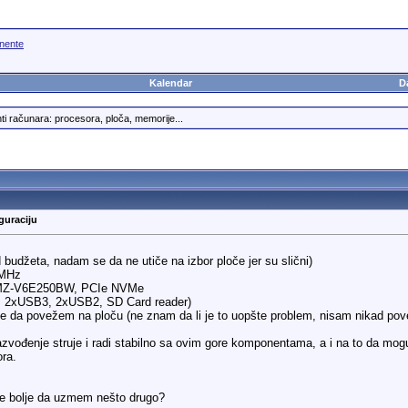
nente
Kalendar
D
 računara: procesora, ploča, memorije...
guraciju
od budžeta, nadam se da ne utiče na izbor ploče jer su slični)
0MHz
MZ-V6E250BW, PCIe NVMe
a, 2xUSB3, 2xUSB2, SD Card reader)
e da povežem na ploču (ne znam da li je to uopšte problem, nisam nikad pov
azvođenje struje i radi stabilno sa ovim gore komponentama, a i na to da mo
ora.
 je bolje da uzmem nešto drugo?