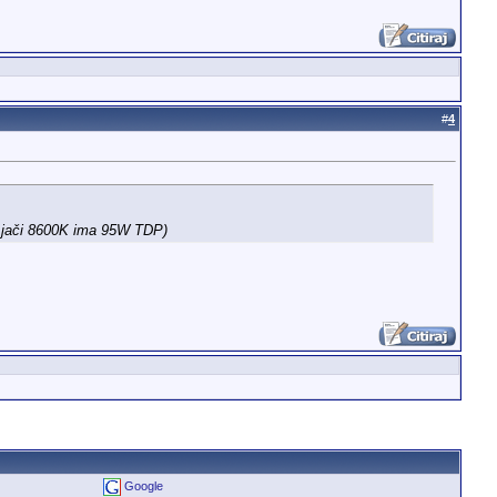
#
4
a jači 8600K ima 95W TDP)
Google