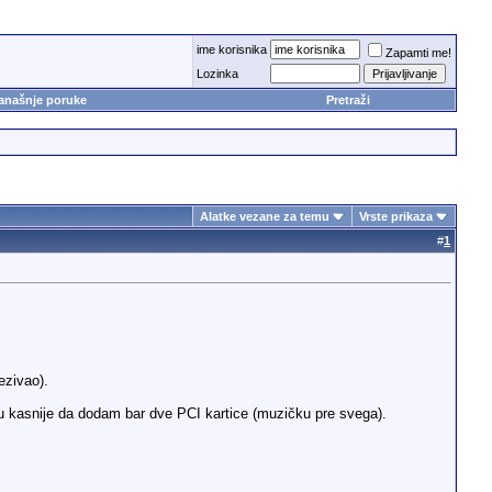
ime korisnika
Zapamti me!
Lozinka
anašnje poruke
Pretraži
Alatke vezane za temu
Vrste prikaza
#
1
ezivao).
gu kasnije da dodam bar dve PCI kartice (muzičku pre svega).