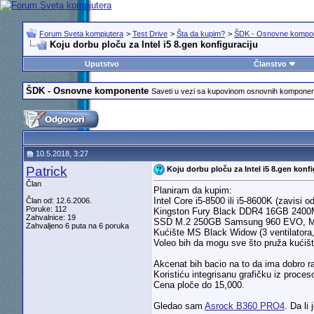
Forum Sveta kompjutera
>
Test Drive
>
Šta da kupim?
>
ŠDK - Osnovne kompo
Koju dorbu ploču za Intel i5 8.gen konfiguraciju
Uputstvo
Članstvo
ŠDK - Osnovne komponente
Saveti u vezi sa kupovinom osnovnih komponenti
10.5.2018, 3:27
Patrick
Koju dorbu ploču za Intel i5 8.gen konfi
Član
Planiram da kupim:
Intel Core i5-8500 ili i5-8600K (zavisi 
Član od: 12.6.2006.
Poruke: 112
Kingston Fury Black DDR4 16GB 240
Zahvalnice: 19
SSD M.2 250GB Samsung 960 EVO, 
Zahvaljeno 6 puta na 6 poruka
Kućište MS Black Widow (3 ventilator
Voleo bih da mogu sve što pruža kućišt
Akcenat bih bacio na to da ima dobro r
Koristiću integrisanu grafičku iz proces
Cena ploče do 15,000.
Gledao sam
Asrock B360 PRO4
. Da li