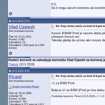
P.S.
Da li mogu sasvim komotno da korist
10.5.2018, 8:15
Vlad Cepesh
Re: Koju dorbu ploču za Intel i5 8.gen k
Deo inventara foruma
Asrock B360M Pro4 je sasvim dobra plo
izbranom Asrock-om.
Član od: 14.11.2012.
Poruke: 5.582
Takodje gledaj da uzmes ako mozes da 
Zahvalnice: 14
Zahvaljeno 1.816 puta na 1.694
poruka
Sledeći korisnik se zahvaljuje korisniku
Vlad Cepesh
na korisnoj p
Patrick
(10.5.2018)
10.5.2018, 8:50
Picard
Re: Koju dorbu ploču za Intel i5 8.gen k
Deo inventara foruma
+1 za B360 Pro4.
Bolje je ići na B360 (Pro4 jer ima dobr
Član od: 30.11.2008.
Lokacija: NI
Poslednja ispravka: Picard (10.5.2018 u
11:44
)
Poruke: 11.904
Zahvalnice: 751
Zahvaljeno 4.371 puta na 3.611