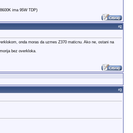
či 8600K ima 95W TDP)
#
2
overklokom, onda moras da uzmes Z370 maticnu. Ako ne, ostani na
morija bez overkloka.
#
3