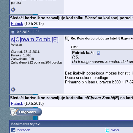
poruka
Sledeći korisnik se zahvaljuje korisniku
Picard
na korisnoj poruci:
Patrick
(10.5.2018)
10.5.2018, 11:22
s[C]ream Zombi[E]
Re: Koju dorbu ploču za Intel i5 8.gen k
Veteran
Citat:
Član od: 17.11.2011.
Patrick
kaže:
Poruke: 1.010
P.S.
Zahvalnice: 219
Da li mogu sasvim komotno da kor
Zahvaljeno 212 puta na 204 poruka
Bez ikakvih poteskoca mozes koristiti i
Dobio si odlicne predloge.
Primarno bih isao u pravcu b360 + i7 8
Sledeći korisnik se zahvaljuje korisniku
s[C]ream Zombi[E]
na kori
Patrick
(10.5.2018)
Bookmarks sajtovi
facebook
twitter