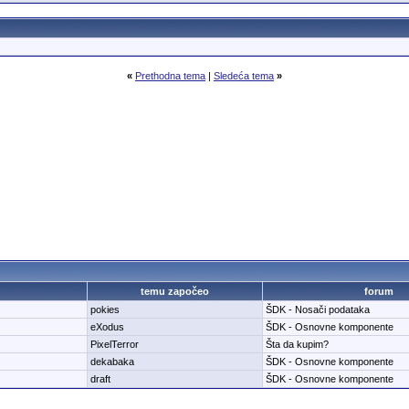
«
Prethodna tema
|
Sledeća tema
»
temu započeo
forum
pokies
ŠDK - Nosači podataka
eXodus
ŠDK - Osnovne komponente
PixelTerror
Šta da kupim?
dekabaka
ŠDK - Osnovne komponente
draft
ŠDK - Osnovne komponente