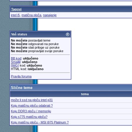
Tagovi
intel i5
,
matična ploča
,
napajanje
Vaš status
Ne možete
postavljati teme
Ne možete
odgovarati na poruke
Ne možete
slati priloge uz poruke
Ne možete
prepravljati svoje poruke
BB kod
:
uključeno
Smajliji
:
uključeno
[IMG]
kod:
uključeno
HTML kod:
isključeno
Pravila foruma
Slične teme
tema
može li ssd na ploču intel g31
Koju matičnu ploču odabrati ?
Koju DDR3 ploču / memoriju
Koju s775 matičnu ploču?
Koju matičnu ploču - MSI i975 Platinum ?