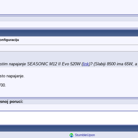
onfiguraciju
istim napajanje SEASONIC M12 II Evo 520W (
link
)? (Slabiji 8500 ima 65W, 
sto napajanje.
700.
snoj poruci:
StumbleUpon