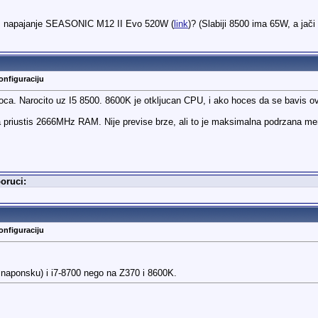
im napajanje SEASONIC M12 II Evo 520W (
link
)? (Slabiji 8500 ima 65W, a ja
onfiguraciju
ca. Narocito uz I5 8500. 8600K je otkljucan CPU, i ako hoces da se bavis 
priustis 2666MHz RAM. Nije previse brze, ali to je maksimalna podrzana me
oruci:
onfiguraciju
u naponsku) i i7-8700 nego na Z370 i 8600K.