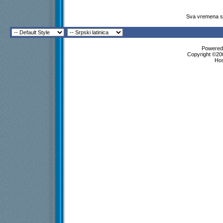
Sva vremena su
Powered 
Copyright ©200
Ho