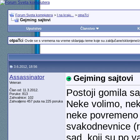
Forum Sveta kompjutera
>
I na kraju...
>
otpaTci
Gejming sajtovi
Uputstvo
Članstvo
K
otpaTci
Ovde se s vremena na vreme sklanjaju teme koje su zaključane/sklonjene/zast
3.6.2012, 18:56
Assassinator
Gejming sajtovi
Veteran
Postoji gomila s
Član od: 11.3.2012.
Poruke: 813
Zahvalnice: 102
Neke volimo, ne
Zahvaljeno 457 puta na 225 poruka
neke povremeno v
svakodnevnice (r
sad, koji su po va