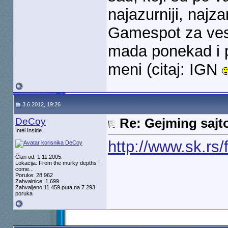
najazurniji, najza
Gamespot za vest
mada ponekad i p
meni (citaj: IGN
3.6.2012, 19:26
DeCoy
Re: Gejming sajt
Intel Inside
http://www.sk.r
Član od: 1.11.2005.
Lokacija: From the murky depths I
come...
Poruke: 28.962
Zahvalnice: 1.699
Zahvaljeno 11.459 puta na 7.293
poruka