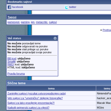
Bookmarks sajtovi
facebook
twitter
Tagovi
gamespot
,
gaming
,
ign
,
metacritic
,
sajtovi
«
Pretho
Vaš status
Ne možete
postavljati teme
Ne možete
odgovarati na poruke
Ne možete
slati priloge uz poruke
Ne možete
prepravljati svoje poruke
BB kod
:
uključeno
Smajliji
:
uključeno
[IMG]
kod:
uključeno
HTML kod:
isključeno
Pravila foruma
Slične teme
tema
temu
Zanimljivi sajtovi (rezultat cetvorogodisnjeg rada)
NintendoFa
Veb sajtovi za "umetničko" deljenje fotografija?
hacker_ac
Sajtovi za lako pravljenje prezentacija?!
Macak Mac
Najbolji gejmerski sajtovi za vijesti?
M1los