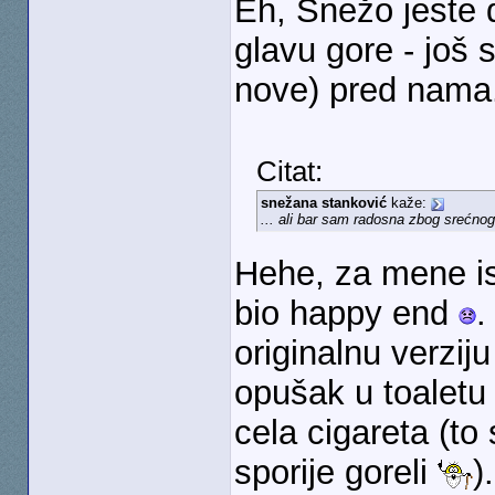
Eh, Snežo jeste 
glavu gore - još 
nove) pred nama
Citat:
snežana stanković
kaže:
... ali bar sam radosna zbog srećnog
Hehe, za mene is
bio happy end
.
originalnu verziju
opušak u toaletu
cela cigareta (to 
sporije goreli
)