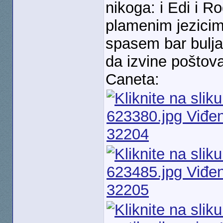
nikoga: i Edi i R
plamenim jezici
spasem bar bulja
da izvine poštov
Caneta: