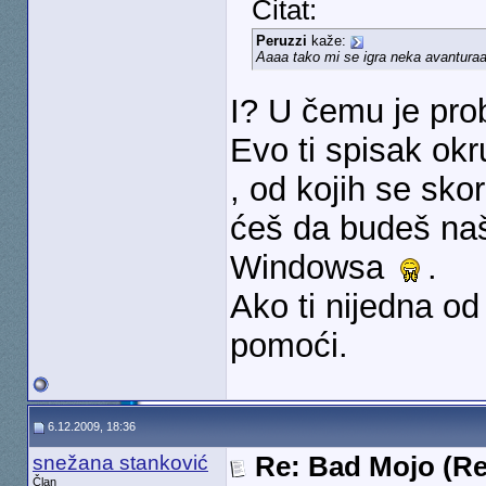
Citat:
Peruzzi
kaže:
Aaaa tako mi se igra neka avantu
I? U čemu je pr
Evo ti spisak ok
, od kojih se sk
ćeš da budeš naš
Windowsa
.
Ako ti nijedna od
pomoći.
6.12.2009, 18:36
snežana stanković
Re: Bad Mojo (Re
Član