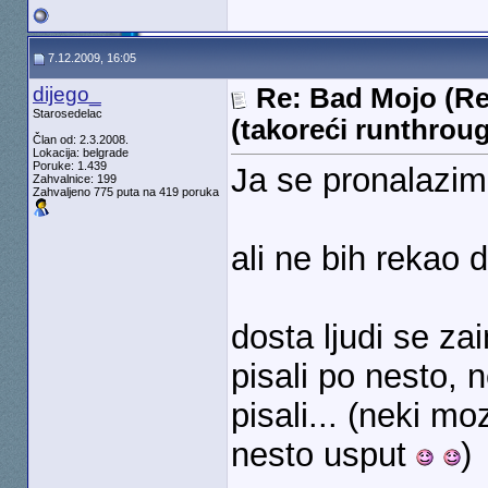
7.12.2009, 16:05
dijego_
Re: Bad Mojo (Re
Starosedelac
(takoreći runthrou
Član od: 2.3.2008.
Lokacija: belgrade
Poruke: 1.439
Ja se pronalazim
Zahvalnice: 199
Zahvaljeno 775 puta na 419 poruka
ali ne bih rekao 
dosta ljudi se zai
pisali po nesto, 
pisali... (neki mo
nesto usput
)