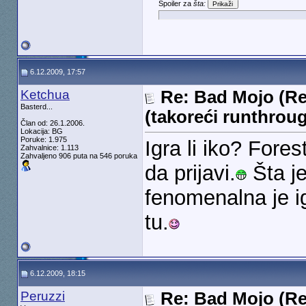
Spoiler za
šta:
6.12.2009, 17:57
Ketchua
Re: Bad Mojo (Re
Basterd...
(takoreći runthrou
Član od: 26.1.2006.
Lokacija: BG
Poruke: 1.975
Igra li iko? Fore
Zahvalnice: 1.113
Zahvaljeno 906 puta na 546 poruka
da prijavi.
Šta je
fenomenalna je i
tu.
6.12.2009, 18:15
Peruzzi
Re: Bad Mojo (Re