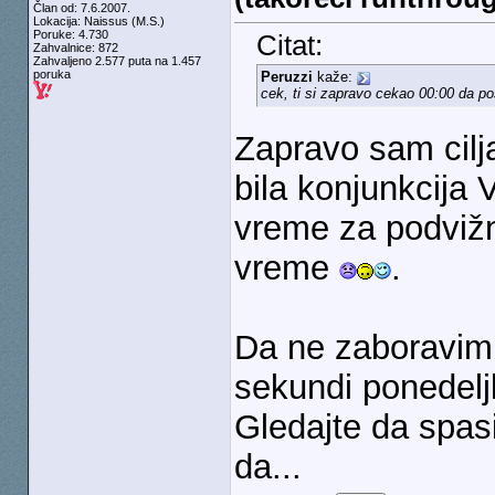
Član od: 7.6.2007.
Lokacija: Naissus (M.S.)
Poruke: 4.730
Citat:
Zahvalnice: 872
Zahvaljeno 2.577 puta na 1.457
poruka
Peruzzi
kaže:
cek, ti si zapravo cekao 00:00 da p
Zapravo sam cilj
bila konjunkcija 
vreme za podviž
vreme
.
Da ne zaboravim:
sekundi ponedeljk
Gledajte da spasi
da...