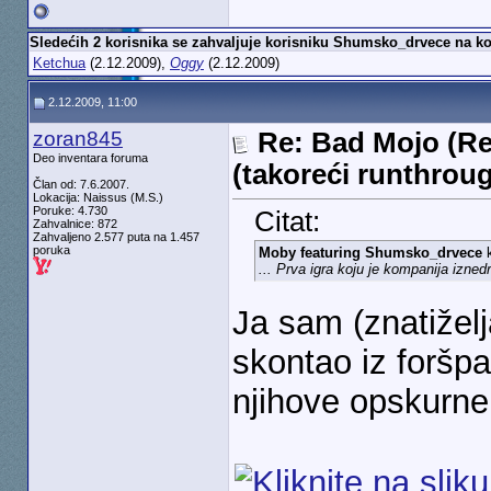
Sledećih 2 korisnika se zahvaljuje korisniku Shumsko_drvece na ko
Ketchua
(2.12.2009),
Oggy
(2.12.2009)
2.12.2009, 11:00
zoran845
Re: Bad Mojo (Re
Deo inventara foruma
(takoreći runthrou
Član od: 7.6.2007.
Lokacija: Naissus (M.S.)
Poruke: 4.730
Citat:
Zahvalnice: 872
Zahvaljeno 2.577 puta na 1.457
poruka
Moby featuring Shumsko_drvece
k
... Prva igra koju je kompanija iznedr
Ja sam (znatiže
skontao iz foršpa
njihove opskurne