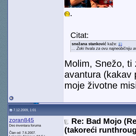
.
Citat:
snežana stanković
kaže:
... Zoki hvala za ovu najneobičniju 
Molim, Snežo, ti 
avantura (kakav
moje životne mis
7.12.2009, 1:01
zoran845
Re: Bad Mojo (Re
Deo inventara foruma
(takoreći runthrou
Član od: 7.6.2007.