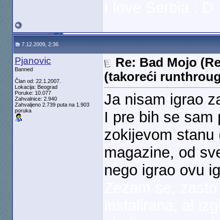
I love Serbia : D
7.12.2009, 2:36
Pjanovic
Re: Bad Mojo (Re
Banned
(takoreći runthrou
Član od: 22.1.2007.
Lokacija: Beograd
Poruke: 10.077
Ja nisam igrao za
Zahvalnice: 2.940
Zahvaljeno 2.739 puta na 1.903
poruka
I pre bih se sam
zokijevom stanu 
magazine, od sve
nego igrao ovu ig
Zezam se, zasto 
instalirana, al i