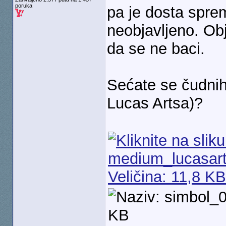
poruka
pa je dosta sprem
neobjavljeno. Ob
da se ne baci.
Sećate se čudnih
Lucas Artsa)?