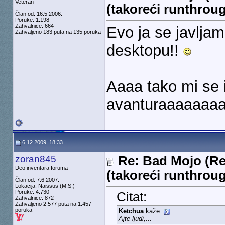
Veteran
(takoreći runthrou
Član od: 16.5.2006.
Poruke: 1.198
Zahvalnice: 664
Evo ja se javljam!
Zahvaljeno 183 puta na 135 poruka
desktopu!!
Aaaa tako mi se 
avanturaaaaaaa
6.12.2009, 18:33
zoran845
Re: Bad Mojo (Re
Deo inventara foruma
(takoreći runthrou
Član od: 7.6.2007.
Lokacija: Naissus (M.S.)
Poruke: 4.730
Citat:
Zahvalnice: 872
Zahvaljeno 2.577 puta na 1.457
poruka
Ketchua
kaže:
Ajte ljudi,...