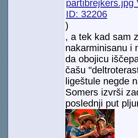
)
, a tek kad sam z
nakarminisanu i
da obojicu iščep
čašu "deltroteras
ligeštule negde 
Somers izvrši zadn
poslednji put pl