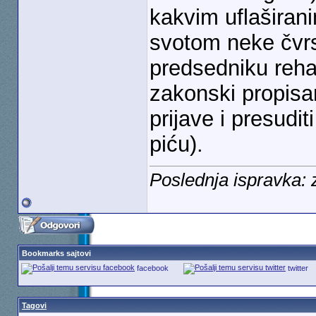
kakvim uflaširan
svotom neke čvrst
predsedniku rehab
zakonski propisa
prijave i presudi
piću).
Poslednja ispravka:
Bookmarks sajtovi
facebook
twitter
Tagovi