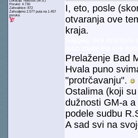
Lokacija: Naissus (M.S.)
Poruke: 4.730
I, eto, posle (s
Zahvalnice: 872
Zahvaljeno 2.577 puta na 1.457
poruka
otvaranja ove te
kraja.
Бајдвеј, ova avantura 
(ako znate šta sve treba
Prelaženje Bad M
Hvala puno svima
"protrčavanju".
Ostalima (koji su 
dužnosti GM-a a k
podele sudbu R.S
A sad svi na svo