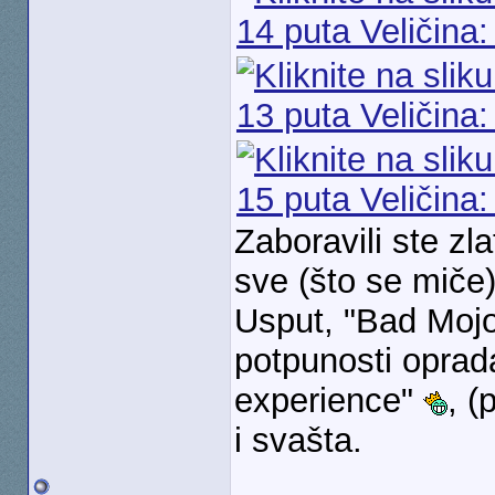
Zaboravili ste zla
sve (što se miče
Usput, "Bad Mojo"
potpunosti opra
experience"
, (
i svašta.