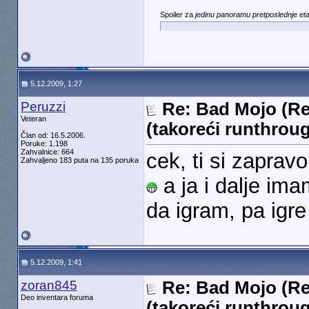
Spoiler za
jedinu panoramu pretposlednje et
5.12.2009, 1:27
Peruzzi
Re: Bad Mojo (Re
Veteran
(takoreći runthrou
Član od: 16.5.2006.
Poruke: 1.198
Zahvalnice: 664
cek, ti si zapra
Zahvaljeno 183 puta na 135 poruka
a ja i dalje ima
da igram, pa igre
5.12.2009, 1:41
zoran845
Re: Bad Mojo (Re
Deo inventara foruma
(takoreći runthrou