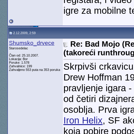
igre za mobilne te
2.12.2009, 2:59
Shumsko_drvece
Re: Bad Mojo (Re
Starosedelac
(takoreći runthrou
Član od: 25.10.2007.
Lokacija: Bor
Poruke: 1.578
Skrpivši crkavicu
Zahvalnice: 199
Zahvaljeno 553 puta na 353 poruka
Drew Hoffman 199
pravljenje igara 
od četiri dizajne
osoblja. Prva igra
Iron Helix
, SF ak
koja pobire podos