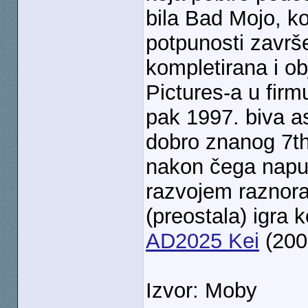
bila Bad Mojo, ko
potpunosti završ
kompletirana i ob
Pictures-a u firm
pak 1997. biva as
dobro znanog 7th 
nakon čega napuš
razvojem raznora
(preostala) igra 
AD2025 Kei
(200
Izvor: Moby