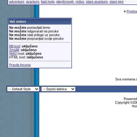
adventure
,
avanture
,
bad mojo
,
playthrough
,
redux
,
stare avanture
,
stare igre
«
Pretho
Vaš status
Ne možete
postavljati teme
Ne možete
odgovarati na poruke
Ne možete
slati priloge uz poruke
Ne možete
prepravljati svoje poruke
BB kod
:
uključeno
Smajliji
:
uključeno
[IMG]
kod:
uključeno
HTML kod:
isključeno
Pravila foruma
Sva vremena s
Powered 
Copyright ©200
Ho