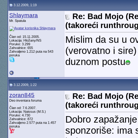
3.12.2009, 1:19
Shlaymara
Re: Bad Mojo (Re
Mr. Spatula
(takoreći runthrou
Mislim da su u ov
Član od: 15.11.2005.
Lokacija: Hložany/NS
Poruke: 3.299
(verovatno i sire)
Zahvalnice: 655
Zahvaljeno 1.212 puta na 543
poruka
duznom postu
3.12.2009, 1:22
zoran845
Re: Bad Mojo (Re
Deo inventara foruma
(takoreći runthrou
Član od: 7.6.2007.
Lokacija: Naissus (M.S.)
Poruke: 4.730
Dobro zapažanj
Zahvalnice: 872
Zahvaljeno 2.577 puta na 1.457
poruka
sponzoriše: ima s