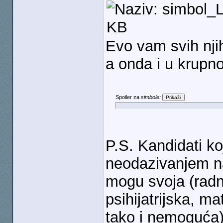
Evo vam svih njih
a onda i u krupn
Spoiler za
simbole:
P.S. Kandidati ko
neodazivanjem na
mogu svoja (radn
psihijatrijska, m
tako i nemoguća