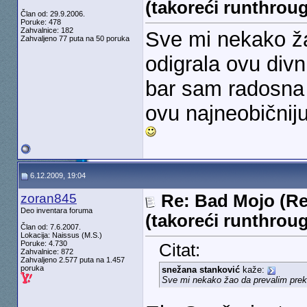
(takoreći runthrou
Član od: 29.9.2006.
Poruke: 478
Zahvalnice: 182
Sve mi nekako ž
Zahvaljeno 77 puta na 50 poruka
odigrala ovu divnu
bar sam radosna 
ovu najneobičnij
6.12.2009, 19:04
zoran845
Re: Bad Mojo (Re
Deo inventara foruma
(takoreći runthrou
Član od: 7.6.2007.
Lokacija: Naissus (M.S.)
Poruke: 4.730
Citat:
Zahvalnice: 872
Zahvaljeno 2.577 puta na 1.457
poruka
snežana stanković
kaže:
Sve mi nekako žao da prevalim preko 