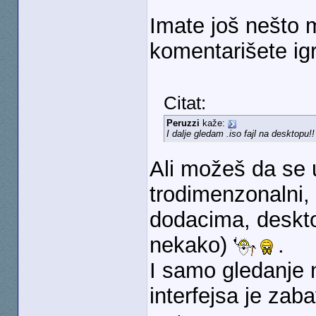
Imate još nešto m
komentarišete igr
Citat:
Peruzzi
kaže:
I dalje gledam .iso fajl na desktopu!
Ali možeš da se u
trodimenzonalni,
dodacima, deskto
nekako)
.
I samo gledanje 
interfejsa je zab