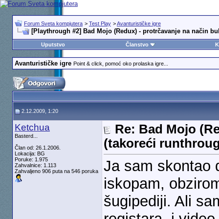
Forum Sveta kompjutera
>
Test Play
>
Avanturističke igre
[Playthrough #2] Bad Mojo (Redux) - protrčavanje na način bu
Uputstvo
Članstvo
K
Avanturističke igre
Point & click, pomoć oko prolaska igre...
2.12.2009, 1:20
Ketchua
Re: Bad Mojo (Re
Basterd...
(takoreći runthrou
Član od: 26.1.2006.
Lokacija: BG
Poruke: 1.975
Ja sam skontao 
Zahvalnice: 1.113
Zahvaljeno 906 puta na 546 poruka
iskopam, obzirom
šugipediji. Ali 
registara, i vide