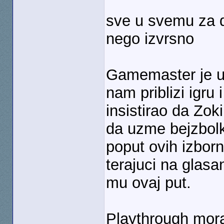
sve u svemu za d
nego izvrsno
Gamemaster je uc
nam priblizi igru 
insistirao da Zo
da uzme bejzbolk
poput ovih izbor
terajuci na glasa
mu ovaj put.
Playthrough mora