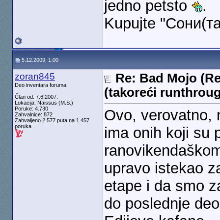
jedno petsto
.
Kupujte "Сони(та
5.12.2009, 1:00
zoran845
Re: Bad Mojo (Re
Deo inventara foruma
(takoreći runthrou
Član od: 7.6.2007.
Lokacija: Naissus (M.S.)
Poruke: 4.730
Ovo, verovatno, 
Zahvalnice: 872
Zahvaljeno 2.577 puta na 1.457
poruka
ima onih koji su 
ranovikendaškom 
upravo istekao z
etape i da smo za
do poslednje deo