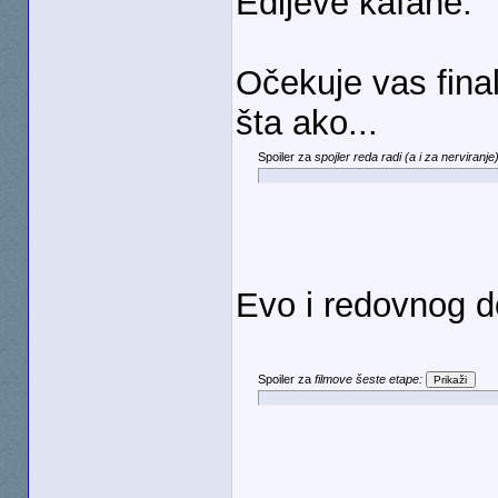
Edijeve kafane.
Očekuje vas finaln
šta ako...
Spoiler za
spojler reda radi (a i za nerviranje
Evo i redovnog d
Spoiler za
filmove šeste etape: