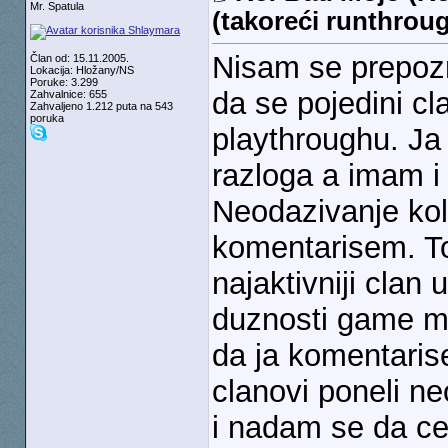
Mr. Spatula
(takoreći runthrou
Nisam se prepozn
Član od: 15.11.2005.
Lokacija: Hložany/NS
Poruke: 3.299
da se pojedini cl
Zahvalnice: 655
Zahvaljeno 1.212 puta na 543
poruka
playthroughu. Ja
razloga a imam i
Neodazivanje kol
komentarisem. T
najaktivniji clan
duznosti game ma
da ja komentaris
clanovi poneli 
i nadam se da ce