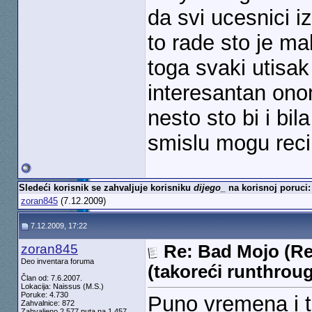
da svi ucesnici 
to rade sto je mal
toga svaki utisak 
interesantan onome
nesto sto bi i bi
smislu mogu reci
Sledeći korisnik se zahvaljuje korisniku
dijego_
na korisnoj poruci:
zoran845
(7.12.2009)
7.12.2009, 17:22
zoran845
Re: Bad Mojo (Re
Deo inventara foruma
(takoreći runthrou
Član od: 7.6.2007.
Lokacija: Naissus (M.S.)
Poruke: 4.730
Puno vremena i t
Zahvalnice: 872
Zahvaljeno 2.577 puta na 1.457