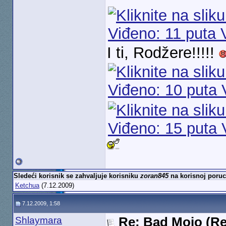
I ti, Rodžere!!!!!
Sledeći korisnik se zahvaljuje korisniku
zoran845
na korisnoj poruc
Ketchua
(7.12.2009)
7.12.2009, 1:58
Shlaymara
Re: Bad Mojo (Re