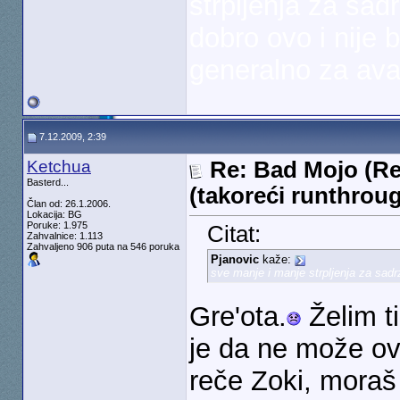
strpljenja za sad
dobro ovo i nije 
generalno za ava
7.12.2009, 2:39
Ketchua
Re: Bad Mojo (Re
Basterd...
(takoreći runthrou
Član od: 26.1.2006.
Lokacija: BG
Poruke: 1.975
Citat:
Zahvalnice: 1.113
Zahvaljeno 906 puta na 546 poruka
Pjanovic
kaže:
sve manje i manje strpljenja za sadrz
Gre'ota.
Želim ti
je da ne može ov
reče Zoki, moraš