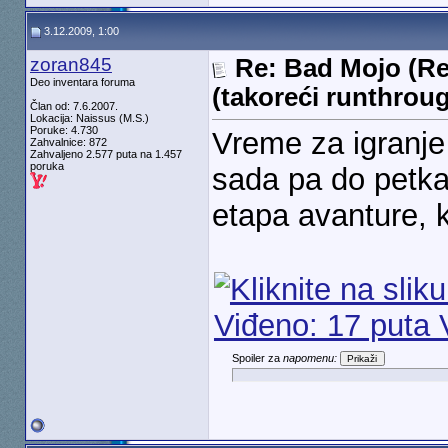
3.12.2009, 1:00
zoran845
Re: Bad Mojo (Re
Deo inventara foruma
(takoreći runthrou
Član od: 7.6.2007.
Lokacija: Naissus (M.S.)
Poruke: 4.730
Vreme za igranje
Zahvalnice: 872
Zahvaljeno 2.577 puta na 1.457
poruka
sada pa do petka 
etapa avanture, 
Spoiler za
napomenu: