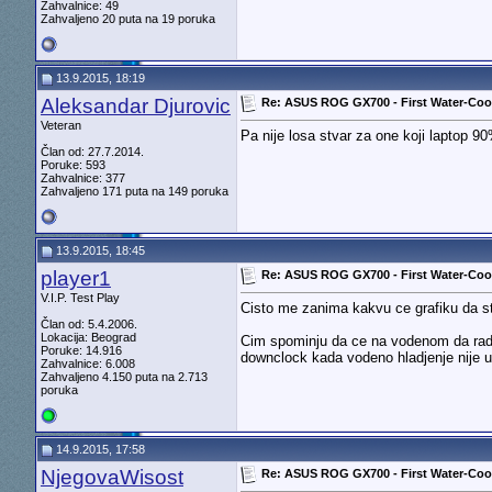
Zahvalnice: 49
Zahvaljeno 20 puta na 19 poruka
13.9.2015, 18:19
Aleksandar Djurovic
Re: ASUS ROG GX700 - First Water-Co
Veteran
Pa nije losa stvar za one koji laptop 9
Član od: 27.7.2014.
Poruke: 593
Zahvalnice: 377
Zahvaljeno 171 puta na 149 poruka
13.9.2015, 18:45
player1
Re: ASUS ROG GX700 - First Water-Co
V.I.P. Test Play
Cisto me zanima kakvu ce grafiku da s
Član od: 5.4.2006.
Lokacija: Beograd
Cim spominju da ce na vodenom da radi
Poruke: 14.916
downclock kada vodeno hladjenje nije u
Zahvalnice: 6.008
Zahvaljeno 4.150 puta na 2.713
poruka
14.9.2015, 17:58
NjegovaWisost
Re: ASUS ROG GX700 - First Water-Co