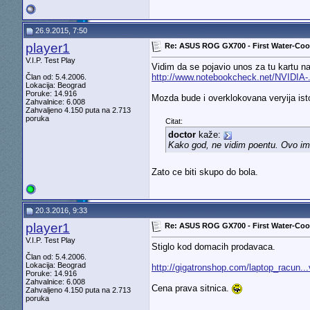
26.9.2015, 7:50
player1
Re: ASUS ROG GX700 - First Water-Co
V.I.P. Test Play
Vidim da se pojavio unos za tu kartu 
http://www.notebookcheck.net/NVIDIA-.
Član od: 5.4.2006.
Lokacija: Beograd
Poruke: 14.916
Mozda bude i overklokovana veryija ist
Zahvalnice: 6.008
Zahvaljeno 4.150 puta na 2.713
poruka
Citat:
doctor
kaže:
Kako god, ne vidim poentu. Ovo im
Zato ce biti skupo do bola.
20.3.2016, 9:33
player1
Re: ASUS ROG GX700 - First Water-Co
V.I.P. Test Play
Stiglo kod domacih prodavaca.
Član od: 5.4.2006.
Lokacija: Beograd
http://gigatronshop.com/laptop_racun...
Poruke: 14.916
Zahvalnice: 6.008
Cena prava sitnica.
Zahvaljeno 4.150 puta na 2.713
poruka