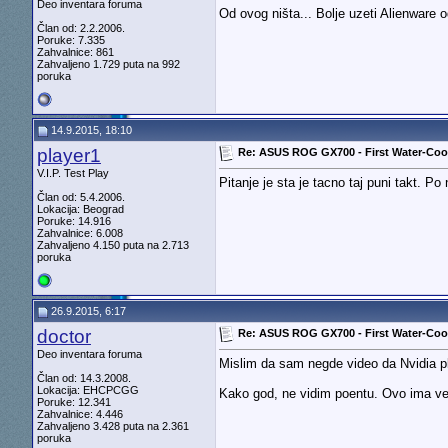
Deo inventara foruma
Od ovog ništa... Bolje uzeti Alienware 
Član od: 2.2.2006.
Poruke: 7.335
Zahvalnice: 861
Zahvaljeno 1.729 puta na 992
poruka
14.9.2015, 18:10
player1
Re: ASUS ROG GX700 - First Water-Co
V.I.P. Test Play
Pitanje je sta je tacno taj puni takt. P
Član od: 5.4.2006.
Lokacija: Beograd
Poruke: 14.916
Zahvalnice: 6.008
Zahvaljeno 4.150 puta na 2.713
poruka
26.9.2015, 6:17
doctor
Re: ASUS ROG GX700 - First Water-Co
Deo inventara foruma
Mislim da sam negde video da Nvidia p
Član od: 14.3.2008.
Lokacija: EHCPCGG
Kako god, ne vidim poentu. Ovo ima ve
Poruke: 12.341
Zahvalnice: 4.446
Zahvaljeno 3.428 puta na 2.361
poruka