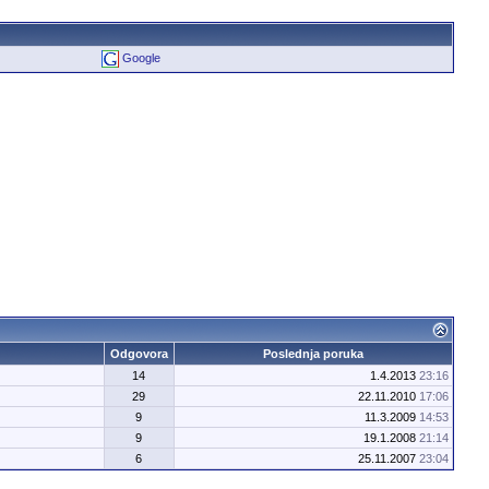
Google
Odgovora
Poslednja poruka
14
1.4.2013
23:16
29
22.11.2010
17:06
9
11.3.2009
14:53
9
19.1.2008
21:14
6
25.11.2007
23:04