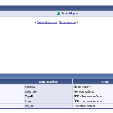
StumbleUpon
«
Prethodna tema
|
Sledeća tema
»
temu započeo
forum
stewazy
Šta da kupim?
dario_cile
Prenosni računari
TypeR
ŠDK - Prenosni računari
I-day
ŠDK - Prenosni računari
didi_sa
Operativni sistemi