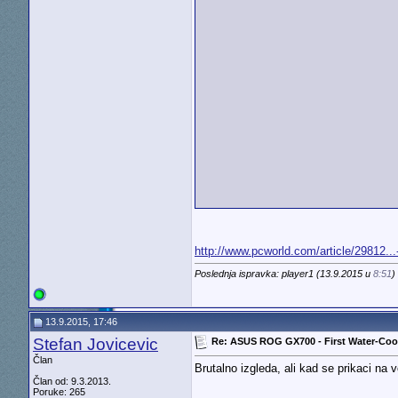
http://www.pcworld.com/article/29812..
Poslednja ispravka: player1 (13.9.2015 u
8:51
)
13.9.2015, 17:46
Stefan Jovicevic
Re: ASUS ROG GX700 - First Water-Co
Član
Brutalno izgleda, ali kad se prikaci n
Član od: 9.3.2013.
Poruke: 265