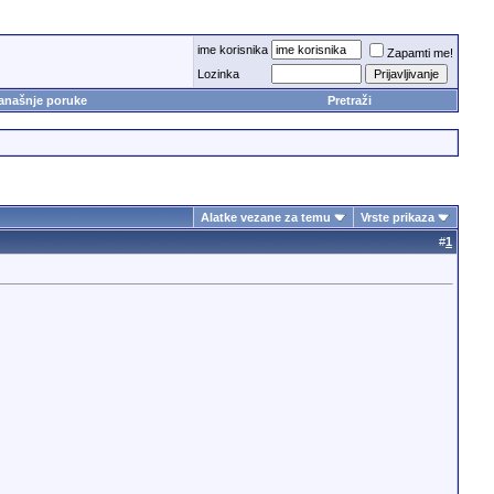
ime korisnika
Zapamti me!
Lozinka
anašnje poruke
Pretraži
Alatke vezane za temu
Vrste prikaza
#
1