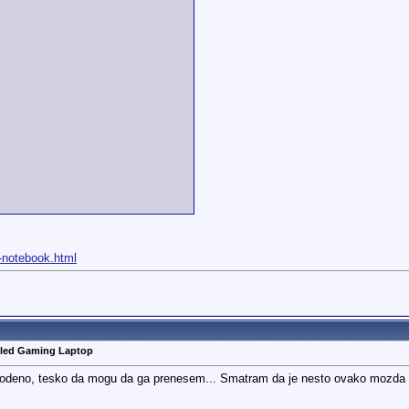
.-notebook.html
oled Gaming Laptop
a vodeno, tesko da mogu da ga prenesem... Smatram da je nesto ovako mozda i