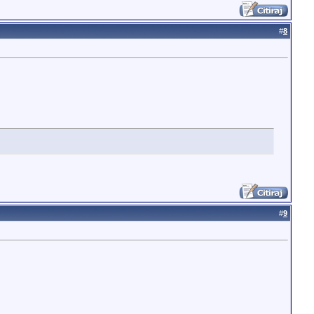
#
8
#
9