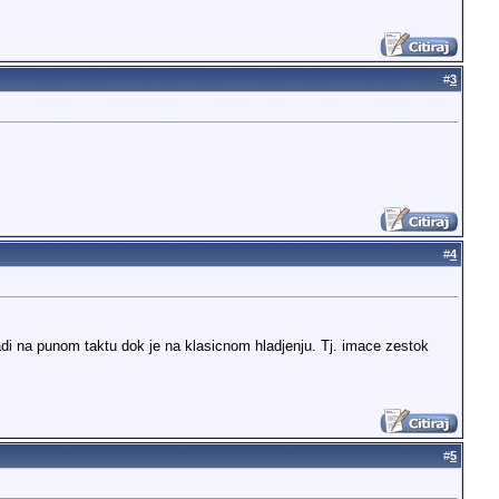
#
3
#
4
i na punom taktu dok je na klasicnom hladjenju. Tj. imace zestok
#
5