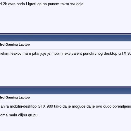
od 2k evra onda i igrati ga na punom taktu svugdje.
oled Gaming Laptop
o nekim leakovima u pitanjuje je mobilni ekvivalent punokrvnog desktop GTX 980
oled Gaming Laptop
lanira mobilni-desktop GTX 980 tako da je moguće da je ovo čudo opremljeno 
oma malu ciljnu grupu.