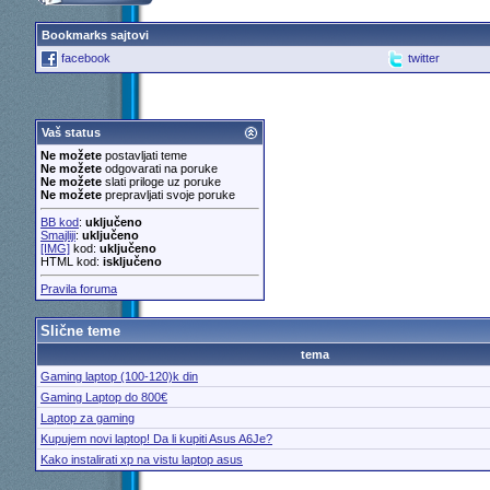
Bookmarks sajtovi
facebook
twitter
Vaš status
Ne možete
postavljati teme
Ne možete
odgovarati na poruke
Ne možete
slati priloge uz poruke
Ne možete
prepravljati svoje poruke
BB kod
:
uključeno
Smajliji
:
uključeno
[IMG]
kod:
uključeno
HTML kod:
isključeno
Pravila foruma
Slične teme
tema
Gaming laptop (100-120)k din
Gaming Laptop do 800€
Laptop za gaming
Kupujem novi laptop! Da li kupiti Asus A6Je?
Kako instalirati xp na vistu laptop asus