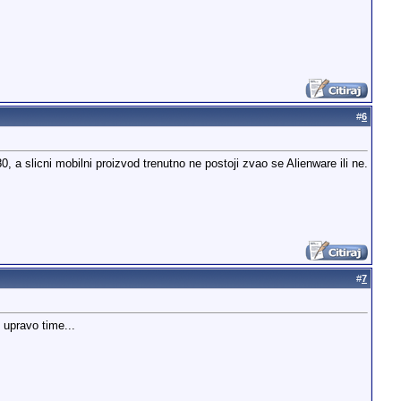
#
6
, a slicni mobilni proizvod trenutno ne postoji zvao se Alienware ili ne.
#
7
upravo time...