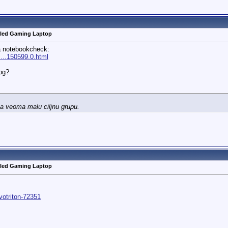
oled Gaming Laptop
na notebookcheck:
...150599.0.html
og?
a veoma malu ciljnu grupu.
oled Gaming Laptop
votriton-72351