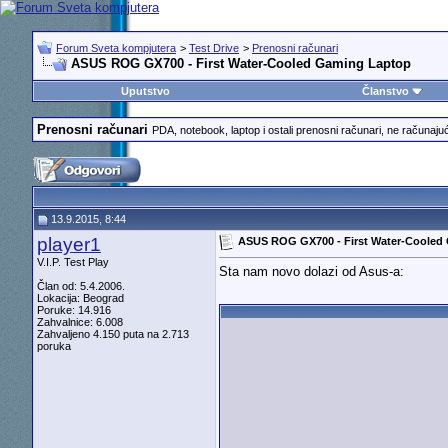
Forum Sveta kompjutera
>
Test Drive
>
Prenosni računari
ASUS ROG GX700 - First Water-Cooled Gaming Laptop
Uputstvo
Članstvo
Prenosni računari
PDA, notebook, laptop i ostali prenosni računari, ne računajuć
13.9.2015, 8:44
player1
ASUS ROG GX700 - First Water-Cooled
V.I.P. Test Play
Sta nam novo dolazi od Asus-a:
Član od: 5.4.2006.
Lokacija: Beograd
Poruke: 14.916
Zahvalnice: 6.008
Zahvaljeno 4.150 puta na 2.713
poruka