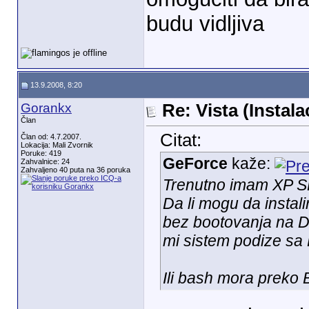
budu vidljiva
13.9.2008, 8:20
Gorankx
Re: Vista (Instala
Član
Citat:
Član od: 4.7.2007.
Lokacija: Mali Zvornik
Poruke: 419
GeForce
kaže:
Zahvalnice: 24
Zahvaljeno 40 puta na 36 poruka
Trenutno imam XP SP2
Da li mogu da instal
bez bootovanja na D
mi sistem podize sa 
Ili bash mora preko