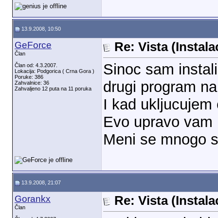
13.9.2008, 10:50
GeForce
Re: Vista (Instala
Član
Sinoc sam instal
Član od: 4.3.2007.
Lokacija: Podgorica ( Crna Gora )
Poruke: 386
drugi program na
Zahvalnice: 36
Zahvaljeno 12 puta na 11 poruka
I kad ukljucujem 
Evo upravo vam 
Meni se mnogo s
13.9.2008, 21:07
Gorankx
Re: Vista (Instala
Član