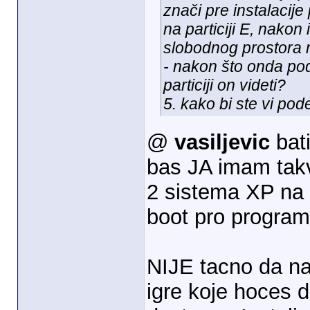
znači pre instalacije
na particiji E, nakon
slobodnog prostora na 
- nakon što onda po
particiji on videti?
5. kako bi ste vi pode
@
vasiljevic
bati
bas JA imam takvu
2 sistema XP na 
boot pro progra
NIJE tacno da na
igre koje hoces da