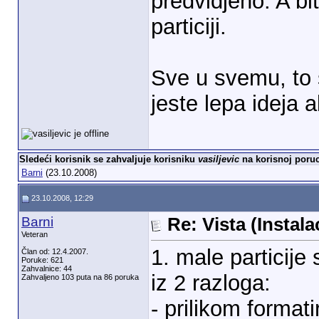
predvidjeno. A bi
particiji.
Sve u svemu, to 
jeste lepa ideja 
Sledeći korisnik se zahvaljuje korisniku
vasiljevic
na korisnoj poruc
Barni
(23.10.2008)
23.10.2008, 12:29
Barni
Re: Vista (Instala
Veteran
1. male particij
Član od: 12.4.2007.
Poruke: 621
Zahvalnice: 44
iz 2 razloga:
Zahvaljeno 103 puta na 86 poruka
- prilikom format