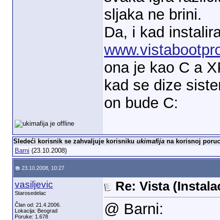
sljaka ne brini.
Da, i kad instalir
www.vistabootpro
ona je kao C a X
kad se dize sistem
on bude C:
Sledeći korisnik se zahvaljuje korisniku
ukimafija
na korisnoj poruc
Barni
(23.10.2008)
23.10.2008, 10:27
vasiljevic
Re: Vista (Instala
Starosedelac
@ Barni:
Član od: 21.4.2006.
Lokacija: Beograd
Poruke: 1.678