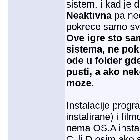
sistem, i kad je d
Neaktivna
pa nec
pokrece samo sv
Ove igre sto sa
sistema, ne pok
ode u folder gde
pusti, a ako ne
moze.
Instalacije progra
instalirane) i fil
nema OS.A instal
C ili D osim ako 