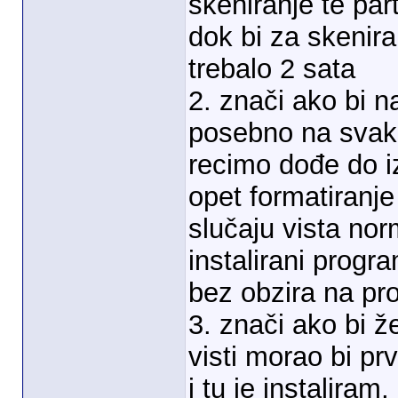
skeniranje te par
dok bi za skenir
trebalo 2 sata
2. znači ako bi na
posebno na svaku 
recimo dođe do i
opet formatiranje 
slučaju vista norm
instalirani progr
bez obzira na p
3. znači ako bi ž
visti morao bi pr
i tu je instalira