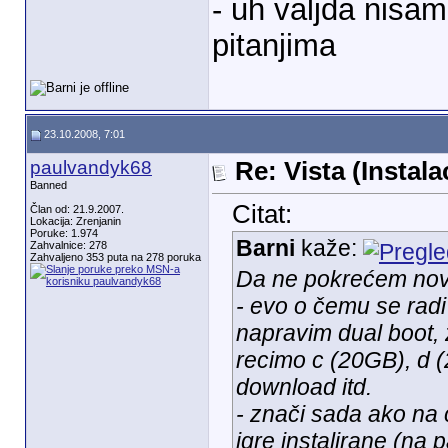
- uh valjda nisa
pitanjima
23.10.2008, 7:01
paulvandyk68
Re: Vista (Instala
Banned
Citat:
Član od: 21.9.2007.
Lokacija: Zrenjanin
Poruke: 1.974
Barni
kaže:
Zahvalnice: 278
Zahvaljeno 353 puta na 278 poruka
Da ne pokrećem novu
- evo o čemu se rad
napravim dual boot, 
recimo c (20GB), d (2
download itd.
- znači sada ako na c 
igre instalirane (na 