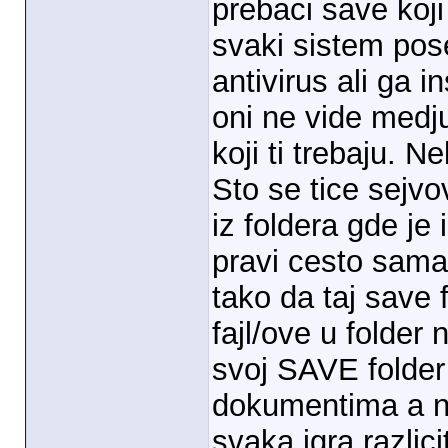
prebaci save koj
svaki sistem pose
antivirus ali ga 
oni ne vide medj
koji ti trebaju. 
Sto se tice sejvo
iz foldera gde je
pravi cesto sam
tako da taj save 
fajl/ove u folder 
svoj SAVE folder 
dokumentima a ne 
svaka igra razlici