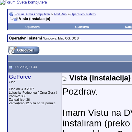
Forum Sveta kompjutera
>
Test Run
>
Operativni sistemi
Vista (instalacija)
Uputstvo
Članstvo
Kale
Operativni sistemi
Windows, Mac OS, DOS...
11.9.2008, 11:44
GeForce
Vista (instalacija)
Član
Pozdrav.
Član od: 4.3.2007.
Lokacija: Podgorica ( Crna Gora )
Poruke: 386
Zahvalnice: 36
Zahvaljeno 12 puta na 11 poruka
Imam Vistu na DV
instaliram (preko