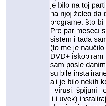
je bilo na toj par
na njoj želeo da 
programe, što bi 
Pre par meseci s
sistem i tada sa
(to me je naučil
DVD+ iskopiram i
sam posle danima
su bile instaliran
ali je bilo nekih 
- virusi, špijuni
li i uvek) instali