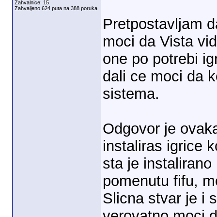
Zahvalnice: 15
Zahvaljeno 624 puta na 388 poruka
Pretpostavljam da
moci da Vista vid
one po potrebi igr
dali ce moci da k
sistema.
Odgovor je ovak
instaliras igrice 
sta je instaliran
pomenutu fifu, mo
Slicna stvar je i
verovatno moci da 