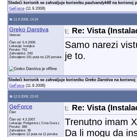
Sledeći korisnik se zahvaljuje korisniku
paulvandyk68
na korisnoj p
GeForce
(11.9.2008)
11.9.2008, 14:26
Greko Darstiva
Re: Vista (Instala
Veteran
Samo narezi vist
Član od: 5.4.2008.
Lokacija: Ivanjica
Poruke: 752
je to.
Zahvalnice: 240
Zahvaljeno 191 puta na 125 poruka
Sledeći korisnik se zahvaljuje korisniku
Greko Darstiva
na korisnoj 
GeForce
(11.9.2008)
12.9.2008, 22:43
GeForce
Re: Vista (Instala
Član
Trenutno imam XP
Član od: 4.3.2007.
Lokacija: Podgorica ( Crna Gora )
Poruke: 386
Da li mogu da ins
Zahvalnice: 36
Zahvaljeno 12 puta na 11 poruka