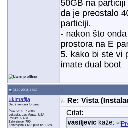
50GB na particiji
da je preostalo 
particiji.
- nakon što onda
prostora na E part
5. kako bi ste vi 
imate dual boot
23.10.2008, 14:32
ukimafija
Re: Vista (Instala
Deo inventara foruma
Citat:
Član od: 10.7.2006.
Lokacija: Las Vegas, USA
Poruke: 5.438
vasiljevic
kaže:
Zahvalnice: 790
Zahvaljeno 1.618 puta na 1.389