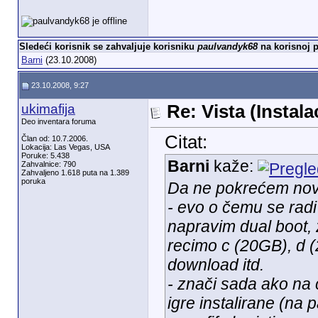
Sledeći korisnik se zahvaljuje korisniku
paulvandyk68
na korisnoj p
Barni
(23.10.2008)
23.10.2008, 9:27
ukimafija
Re: Vista (Instala
Deo inventara foruma
Citat:
Član od: 10.7.2006.
Lokacija: Las Vegas, USA
Poruke: 5.438
Barni
kaže:
Zahvalnice: 790
Zahvaljeno 1.618 puta na 1.389
poruka
Da ne pokrećem novu
- evo o čemu se rad
napravim dual boot, 
recimo c (20GB), d (2
download itd.
- znači sada ako na c 
igre instalirane (na 