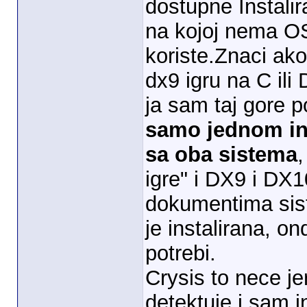
dostupne Instali
na kojoj nema OS
koriste.Znaci ako
dx9 igru na C ili
ja sam taj gore 
samo jednom
i
sa oba sistema
igre" i DX9 i DX1
dokumentima sist
je instalirana, 
potrebi.
Crysis to nece je
detektuje i sam i