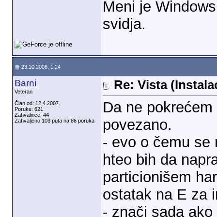
Meni je Windows 
svidja.
23.10.2008, 1:24
Barni
Re: Vista (Instala
Veteran
Da ne pokrećem 
Član od: 12.4.2007.
Poruke: 621
Zahvalnice: 44
povezano.
Zahvaljeno 103 puta na 86 poruka
- evo o čemu se 
hteo bih da napra
particionišem ha
ostatak na E za i
- znači sada ako n