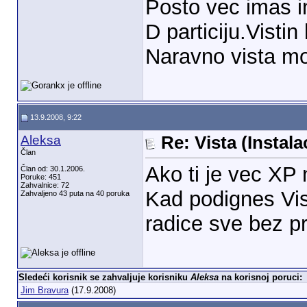
Posto vec imas ins
D particiju.Vistin
Naravno vista mo
13.9.2008, 9:22
Aleksa
Re: Vista (Instala
Član
Ako ti je vec XP 
Član od: 30.1.2006.
Poruke: 451
Zahvalnice: 72
Kad podignes Vis
Zahvaljeno 43 puta na 40 poruka
radice sve bez 
Sledeći korisnik se zahvaljuje korisniku
Aleksa
na korisnoj poruci:
Jim Bravura
(17.9.2008)