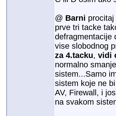
@
Barni
procitaj
prve tri tacke ta
defragmentacije 
vise slobodnog p
za 4.tacku
,
vidi
normalno smanjen
sistem...Samo im
sistem koje ne bi
AV, Firewall, i jo
na svakom siste