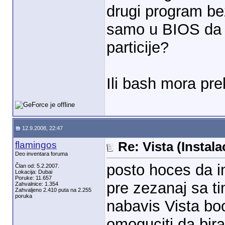
drugi program be
samo u BIOS da 
particije?
Ili bash mora pr
12.9.2008, 22:47
flamingos
Re: Vista (Instala
Deo inventara foruma
posto hoces da im
Član od: 5.2.2007.
Lokacija: Dubai
Poruke: 11.657
pre zezanaj sa ti
Zahvalnice: 1.354
Zahvaljeno 2.410 puta na 2.255
poruka
nabavis Vista boo
omoguciti da bira