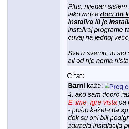
Plus, nijedan sistem 
lako moze
doci do k
instalira ili je instal
instaliraj programe t
cuvaj na jednoj vecoj 
Sve u svemu, to sto 
ali od nje nema nist
Citat:
Barni
kaže:
4. ako sam dobro raz
E:\ime_igre vista
pa o
- pošto kažete da xp 
dok su oni bili podign
zauzela instalacija p