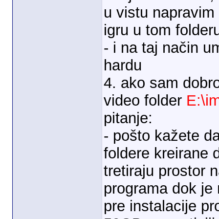
u vistu napravim
igru u tom folder
- i na taj nači
hardu
4. ako sam dobro
video folder
E:\i
pitanje:
- pošto kažete da
foldere kreirane 
tretiraju prostor 
programa dok je r
pre instalacije p