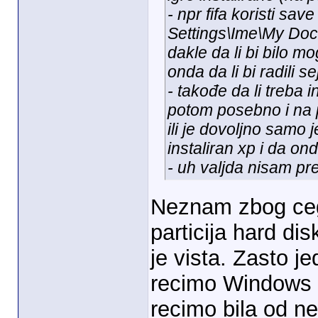
- npr fifa koristi s
Settings\Ime\My Docu
dakle da li bi bilo m
onda da li bi radili 
- takođe da li treba i
potom posebno i na par
ili je dovoljno samo j
instaliran xp i da ond
- uh valjda nisam p
Neznam zbog ceg
particija hard di
je vista. Zasto j
recimo Windows vi
recimo bila od n