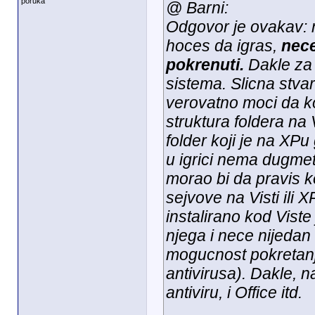
poruka
@ Barni:
Odgovor je ovakav:
hoces da igras,
nece
pokrenuti.
Dakle za 
sistema. Slicna stvar
verovatno moci da kor
struktura foldera na V
folder koji je na XP
u igrici nema dugme
morao bi da pravis 
sejvove na Visti ili X
instalirano kod Viste 
njega i nece nijedan v
mogucnost pokretanj
antivirusa). Dakle, n
antiviru, i Office itd.