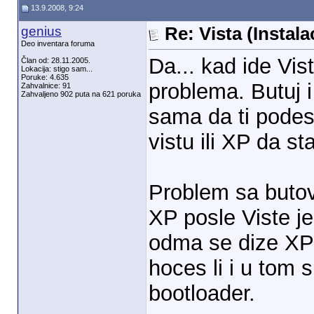
13.9.2008, 9:24
genius
Re: Vista (Instala
Deo inventara foruma
Da... kad ide Vi
Član od: 28.11.2005.
Lokacija: stigo sam...
Poruke: 4.635
problema. Butuj i 
Zahvalnice: 91
Zahvaljeno 902 puta na 621 poruka
sama da ti podes
vistu ili XP da st
Problem sa butov
XP posle Viste je
odma se dize XP 
hoces li i u tom 
bootloader.