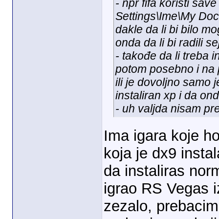
- npr fifa koristi s
Settings\Ime\My Docu
dakle da li bi bilo m
onda da li bi radili 
- takođe da li treba i
potom posebno i na par
ili je dovoljno samo j
instaliran xp i da ond
- uh valjda nisam p
Ima igara koje ho
koja je dx9 instal
da instaliras no
igrao RS Vegas i
zezalo, prebacim 