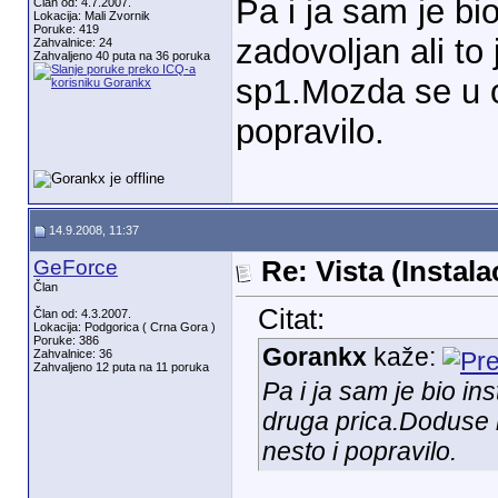
Pa i ja sam je bio
Član od: 4.7.2007.
Lokacija: Mali Zvornik
Poruke: 419
zadovoljan ali to
Zahvalnice: 24
Zahvaljeno 40 puta na 36 poruka
sp1.Mozda se u o
popravilo.
14.9.2008, 11:37
GeForce
Re: Vista (Instala
Član
Citat:
Član od: 4.3.2007.
Lokacija: Podgorica ( Crna Gora )
Poruke: 386
Gorankx
kaže:
Zahvalnice: 36
Zahvaljeno 12 puta na 11 poruka
Pa i ja sam je bio ins
druga prica.Doduse 
nesto i popravilo.