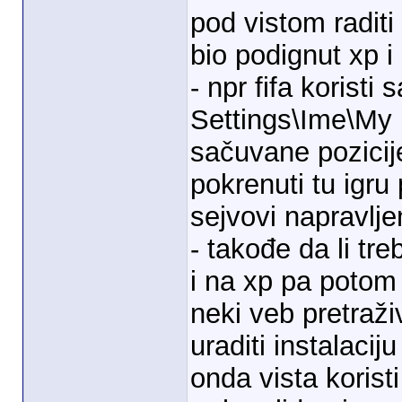
pod vistom raditi 
bio podignut xp 
- npr fifa korist
Settings\Ime\My 
sačuvane pozicije
pokrenuti tu igru 
sejvovi napravlj
- takođe da li tre
i na xp pa potom p
neki veb pretraži
uraditi instalaciju
onda vista koristi