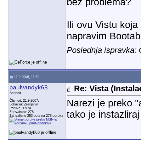
bez problema?
Ili ovu Vistu koj
napravim Boota
Poslednja ispravka:
11.9.2008, 11:59
paulvandyk68
Re: Vista (Instala
Banned
Narezi je preko "
Član od: 21.9.2007.
Lokacija: Zrenjanin
Poruke: 1.974
tako je instazlira
Zahvalnice: 278
Zahvaljeno 353 puta na 278 poruka