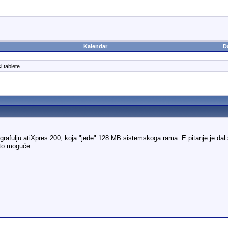
Kalendar
D
i tablete
i grafulju atiXpres 200, koja "jede" 128 MB sistemskoga rama. E pitanje je da
 to moguće.