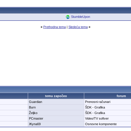
StumbleUpon
«
Prethodna tema
|
Sledeća tema
»
temu započeo
forum
Guardian
Prenosni računari
Burn
ŠDK - Grafika
Željko
ŠDK - Grafika
PCmaster
Video/TV softver
Жупа69
Osnovne komponente