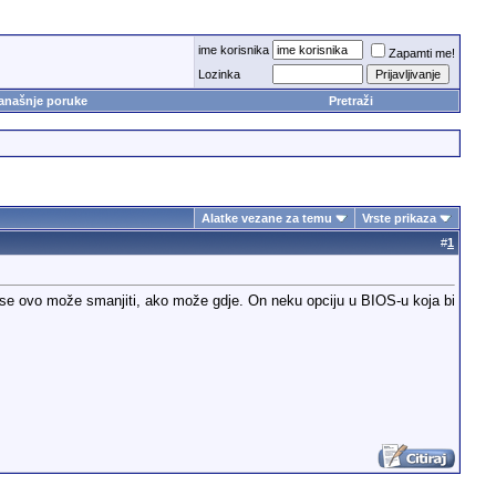
ime korisnika
Zapamti me!
Lozinka
anašnje poruke
Pretraži
Alatke vezane za temu
Vrste prikaza
#
1
l se ovo može smanjiti, ako može gdje. On neku opciju u BIOS-u koja bi