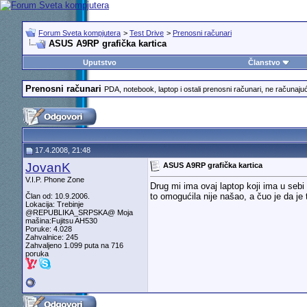
Forum Sveta kompjutera
>
Test Drive
>
Prenosni računari
ASUS A9RP grafička kartica
Uputstvo
Članstvo
Prenosni računari
PDA, notebook, laptop i ostali prenosni računari, ne računajuć
17.4.2008, 21:48
JovanK
ASUS A9RP grafička kartica
V.I.P. Phone Zone
Drug mi ima ovaj laptop koji ima u seb
to omogućila nije našao, a čuo je da je
Član od: 10.9.2006.
Lokacija: Trebinje
@REPUBLIKA_SRPSKA@ Moja
mašina:Fujitsu AH530
Poruke: 4.028
Zahvalnice: 245
Zahvaljeno 1.099 puta na 716
poruka