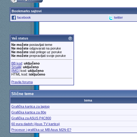
Bookmarks sajtovi
facebook
twitter
Vaš status
Ne možete
postavljati teme
Ne možete
odgovarati na poruke
Ne možete
slati priloge uz poruke
Ne možete
prepravljati svoje poruke
BB kod
:
uključeno
Smajliji
:
uključeno
[IMG]
kod:
uključeno
HTML kod:
isključeno
Pravila foruma
Slične teme
tema
Grafička kartica za laptop
Grafička kartica za 80e
Grafička za ASUS P4C800
60 eura dadoh (Asus TV kartica)
Procesor i grafička uz MB Asus M2N-E?