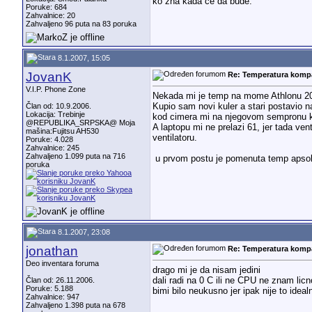
Lokacija: Smed.Palanka
ko zna kada ce da bude.
Poruke: 684
Zahvalnice: 20
Zahvaljeno 96 puta na 83 poruka
8.1.2007, 15:05
JovanK
Re: Temperatura komp
V.I.P. Phone Zone
Nekada mi je temp na mome Athlonu 2000
Kupio sam novi kuler a stari postavio n
Član od: 10.9.2006.
Lokacija: Trebinje
kod cimera mi na njegovom sempronu ku
@REPUBLIKA_SRPSKA@ Moja
A laptopu mi ne prelazi 61, jer tada ve
mašina:Fujitsu AH530
ventilatoru.
Poruke: 4.028
Zahvalnice: 245
Zahvaljeno 1.099 puta na 716
u prvom postu je pomenuta temp apsolut
poruka
8.1.2007, 23:08
jonathan
Re: Temperatura komp
Deo inventara foruma
drago mi je da nisam jedini
dali radi na 0 C ili ne CPU ne znam li
Član od: 26.11.2006.
Poruke: 5.188
bimi bilo neukusno jer ipak nije to idea
Zahvalnice: 947
Zahvaljeno 1.398 puta na 678