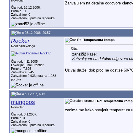
Novi član
Zahvalujem na detalne odgovore clano
Član od: 16.12.2006.
Poruke: 11
Zahvalnice: 0
Zahvaljeno 0 puta na 0 poruka
25.12.2006, 20:57
Rocker
Re: Temperatura kompa
Neozbiljni kolega
Citat:
zanzi52
kaže:
Zahvalujem na detalne odgovore c
Član od: 4.11.2005.
Lokacija: Final Frontier
Poruke: 7.695
Uživaj druže, dok proc ne dostiže 60-7
Zahvalnice: 245
Zahvaljeno 2.933 puta na 1.238
poruka
8.1.2007, 6:16
mungoos
Re: Temperatura komp
Novi član
zanima me kako provjerit temperaturu r
Član od: 8.1.2007.
Poruke: 4
Zahvalnice: 0
Zahvaljeno 0 puta na 0 poruka