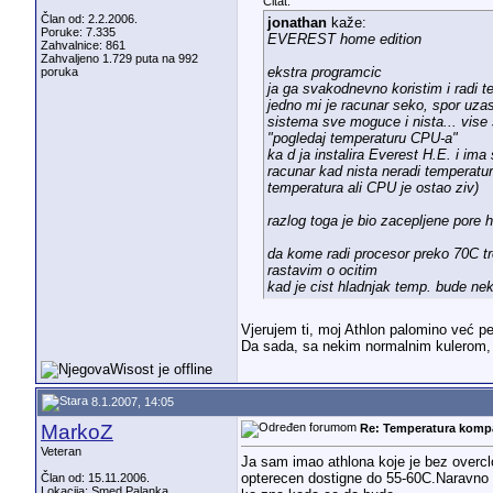
Deo inventara foruma
Citat:
Član od: 2.2.2006.
jonathan
kaže:
Poruke: 7.335
EVEREST home edition
Zahvalnice: 861
Zahvaljeno 1.729 puta na 992
ekstra programcic
poruka
ja ga svakodnevno koristim i radi t
jedno mi je racunar seko, spor uzasn
sistema sve moguce i nista... vise 
"pogledaj temperaturu CPU-a"
ka d ja instalira Everest H.E. i ima
racunar kad nista neradi temperatu
temperatura ali CPU je ostao ziv)
razlog toga je bio zacepljene pore 
da kome radi procesor preko 70C tr
rastavim o ocitim
kad je cist hladnjak temp. bude nek
Vjerujem ti, moj Athlon palomino već pe
Da sada, sa nekim normalnim kulerom, 
8.1.2007, 14:05
MarkoZ
Re: Temperatura komp
Veteran
Ja sam imao athlona koje je bez overcl
opterecen dostigne do 55-60C.Naravno 
Član od: 15.11.2006.