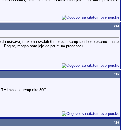
ocistim ventilaor, zatim usisivacem malo hladnjak, i eto sad u praznom
#
14
lo da usisava, i tako na svakih 6 meseci i komp radi besprekorno. Inace
.. Bog te, mogao sam jaja da przim na procesoru
#
15
 TH i sada je temp oko 30C
#
16