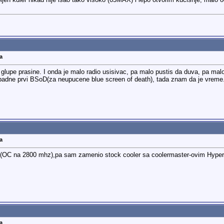
jen kuler nikad nije isao tako visoko (65MAX) i lepo otvorim kucisnje, malo 
a
 glupe prasine. I onda je malo radio usisivac, pa malo pustis da duva, pa ma
padne prvi BSoD(za neupucene blue screen of death), tada znam da je vreme.
a
C(OC na 2800 mhz),pa sam zamenio stock cooler sa coolermaster-ovim Hyper