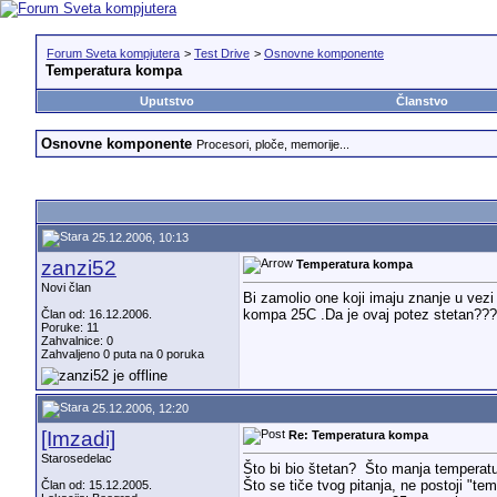
Forum Sveta kompjutera
>
Test Drive
>
Osnovne komponente
Temperatura kompa
Uputstvo
Članstvo
Osnovne komponente
Procesori, ploče, memorije...
25.12.2006, 10:13
zanzi52
Temperatura kompa
Novi član
Bi zamolio one koji imaju znanje u vezi
kompa 25C .Da je ovaj potez stetan??
Član od: 16.12.2006.
Poruke: 11
Zahvalnice: 0
Zahvaljeno 0 puta na 0 poruka
25.12.2006, 12:20
[Imzadi]
Re: Temperatura kompa
Starosedelac
Što bi bio štetan?
Što manja temperatur
Što se tiče tvog pitanja, ne postoji "t
Član od: 15.12.2005.