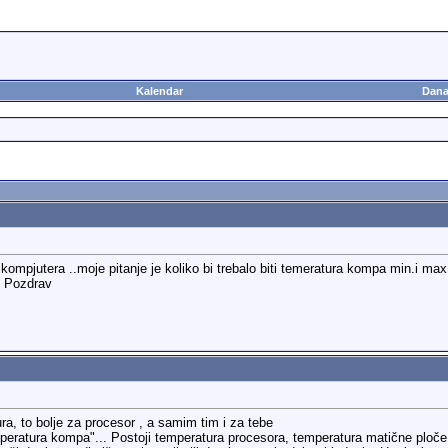
Kalendar
Dana
 kompjutera ..moje pitanje je koliko bi trebalo biti temeratura kompa min.i m
? Pozdrav
a, to bolje za procesor , a samim tim i za tebe
emperatura kompa"... Postoji temperatura procesora, temperatura matične ploče,