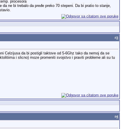
, temp. procesora
e da ne bi trebalo da pređe preko 70 stepeni. Da bi pratio to stanje,
stavio.
#
3
eni Celzijusa da bi postigli taktove od 5-6Ghz tako da nemoj da se
olitiima i slicno) moze promeniti svojstvo i praviti probleme ali su tu
#
4