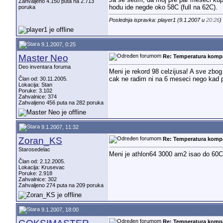
Ja se setim, da moj pre par meseci kupl
Zahvaljeno 4.150 puta na 2.713
hodu ide negde oko 58C (full na 62C).
poruka
Poslednja ispravka: player1 (9.1.2007 u
20:26
)
9.1.2007, 0:25
Master Neo
Re: Temperatura komp
Deo inventara foruma
Meni je rekord 98 celzijusa! A sve zbog
cak ne radim ni na 6 meseci nego kad 
Član od: 30.11.2005.
Lokacija: Stan
Poruke: 3.102
Zahvalnice: 374
Zahvaljeno 456 puta na 282 poruka
9.1.2007, 11:32
Zoran_KS
Re: Temperatura komp
Starosedelac
Meni je athlon64 3000 am2 isao do 60
Član od: 2.12.2005.
Lokacija: Krusevac
Poruke: 2.918
Zahvalnice: 302
Zahvaljeno 274 puta na 209 poruka
9.1.2007, 18:00