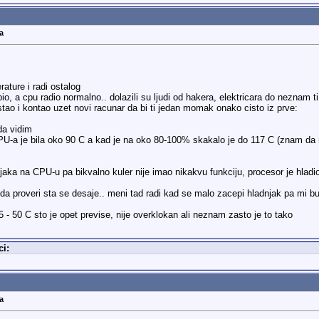
a
ature i radi ostalog
o, a cpu radio normalno.. dolazili su ljudi od hakera, elektricara do neznam ti 
tao i kontao uzet novi racunar da bi ti jedan momak onako cisto iz prve:
 da vidim
U-a je bila oko 90 C a kad je na oko 80-100% skakalo je do 117 C (znam da mi
njaka na CPU-u pa bikvalno kuler nije imao nikakvu funkciju, procesor je hlad
da proveri sta se desaje.. meni tad radi kad se malo zacepi hladnjak pa mi b
 - 50 C sto je opet previse, nije overklokan ali neznam zasto je to tako
ci:
a