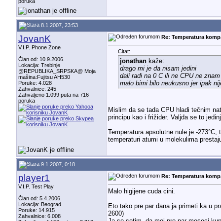
poruka
8.1.2007, 23:53
JovanK
Re: Temperatura komp
V.I.P. Phone Zone
Citat:
Član od: 10.9.2006.
jonathan
kaže:
Lokacija: Trebinje
drago mi je da nisam jedini
@REPUBLIKA_SRPSKA@ Moja
dali radi na 0 C ili ne CPU ne zna
mašina:Fujitsu AH530
malo bimi bilo neukusno jer ipak ni
Poruke: 4.028
Zahvalnice: 245
Zahvaljeno 1.099 puta na 716
poruka
Mislim da se tada CPU hladi tečnim natr
principu kao i frižider. Valjda se to jed
Temperatura apsolutne nule je -273°C, t
temperaturi atumi u molekulima prestaj
9.1.2007, 0:18
player1
Re: Temperatura komp
V.I.P. Test Play
Malo higijene cuda cini.
Član od: 5.4.2006.
Lokacija: Beograd
Eto tako pre par dana ja primeti ka u p
Poruke: 14.915
2600)
Zahvalnice: 6.008