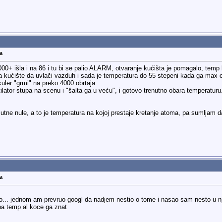
a
+ išla i na 86 i tu bi se palio ALARM, otvaranje kućišta je pomagalo, temp bi
a kućište da uvlači vazduh i sada je temperatura do 55 stepeni kada ga max opt
ler "grmi" na preko 4000 obrtaja.
ntilator stupa na scenu i "šalta ga u veću", i gotovo trenutno obara temperatu
ne nule, a to je temperatura na kojoj prestaje kretanje atoma, pa sumljam d
a
cno... jednom am prevruo googl da nadjem nestio o tome i nasao sam nesto u n
lna temp al koce ga znat