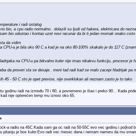
emperature i radi ostalog
o bio, a cpu radio normalno.. dolazili su ljudi od hakera, elektricara do neznam
sam bio odustao i kontao uzet novi racunar da bi ti jedan momak onako cisto 
 sta da vidim
ra CPU-a je bila oko 90 C a kad je na oko 80-100% skakalo je do 117 C (znam d
hladnjaka na CPU-u pa bikvalno kuler nije imao nikakvu funkciju, procesor je 
eba da proveri sta se desaje.. meni tad radi kad se malo zacepi hladnjak pa
ih 45 - 50 C sto je opet previse, nije overklokan ali neznam zasto je to tako
tu godinu radi na između 70 i 80, a povremeno je išao i preko 90... Kada priđe
kad nije opterećen temp mu iznosi oko 65.
a
ock-a radio na 45C.Kada sam ga oc radi na 50-55C evo vec godinu i po(kod brat
u pitanju je box kuler.Evo radi vec mesec dana i nemam nameru da mu smanju