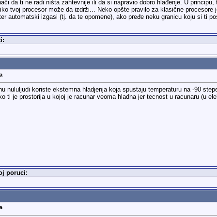
či da ti ne radi ništa zahtevnije ili da si napravio dobro hlađenje. U principu
oliko tvoj procesor može da izdrži... Neko opšte pravilo za klasične procesore j
er automatski izgasi (tj. da te opomene), ako pređe neku granicu koju si ti po
i:
a
nu nulu
ljudi koriste ekstemna hladjenja koja spustaju temperaturu na -90 step
i je prostorija u kojoj je racunar veoma hladna jer tecnost u racunaru (u elekt
j poruci:
a