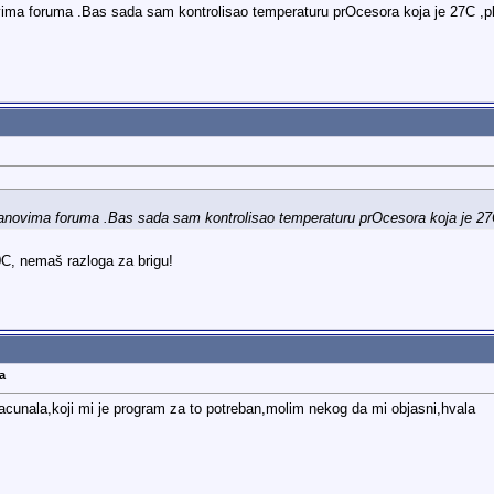
vima foruma .Bas sada sam kontrolisao temperaturu prOcesora koja je 27C
lanovima foruma .Bas sada sam kontrolisao temperaturu prOcesora koja je 
0C, nemaš razloga za brigu!
a
acunala,koji mi je program za to potreban,molim nekog da mi objasni,hvala