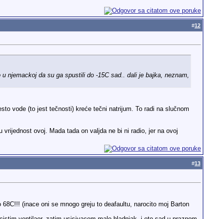
#
12
u njemackoj da su ga spustili do -15C sad.. dali je bajka, neznam,
to vode (to jest tečnosti) kreće tečni natrijum. To radi na slučnom
rijednost ovoj. Mada tada on valjda ne bi ni radio, jer na ovoj
#
13
 68C!!! (inace oni se mnogo greju to deafaultu, narocito moj Barton