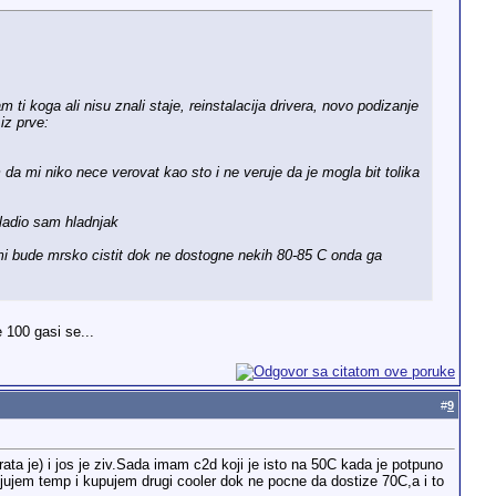
 ti koga ali nisu znali staje, reinstalacija drivera, novo podizanje
iz prve:
a mi niko nece verovat kao sto i ne veruje da je mogla bit tolika
hladio sam hladnjak
 mi bude mrsko cistit dok ne dostogne nekih 80-85 C onda ga
 100 gasi se...
#
9
a je) i jos je ziv.Sada imam c2d koji je isto na 50C kada je potpuno
jem temp i kupujem drugi cooler dok ne pocne da dostize 70C,a i to