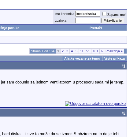
ime korisnika
Zapamti me!
Lozinka
šnje poruke
Pretraži
Strana 1 od 164
1
2
3
4
5
11
51
101
>
Poslednja
»
Alatke vezane za temu
Vrste prikaza
#
1
ax jer sam dopunio sa jednom ventilatorom u procesoru sada mi je temp.
#
2
 hard diska... i sve to može da se izmeri.S obzirom na to da je tebi