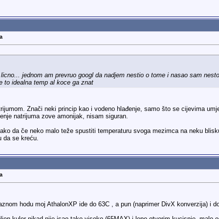
a
m licno... jednom am prevruo googl da nadjem nestio o tome i nasao sam nesto 
je to idealna temp al koce ga znat
ijumom. Znači neki princip kao i vodeno hlađenje, samo što se cijevima umjes
injenje natrijuma zove amonijak, nisam siguran.
ako da če neko malo teže spustiti temperaturu svoga mezimca na neku blisku v
u da se kreću.
a
raznom hodu moj AthalonXP ide do 63C , a pun (naprimer DivX konverzija) i do