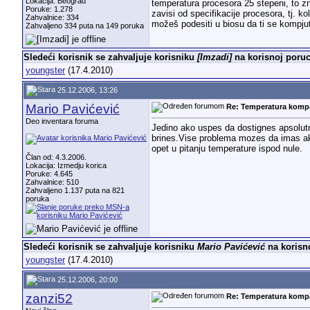
Lokacija: Beograd
temperatura procesora 25 stepeni, to zna
Poruke: 1.278
zavisi od specifikacije procesora, tj. k
Zahvalnice: 334
možeš podesiti u biosu da ti se kompjut
Zahvaljeno 334 puta na 149 poruka
Sledeći korisnik se zahvaljuje korisniku
[Imzadi]
na korisnoj poruc
youngster
(17.4.2010)
25.12.2006, 13:26
Mario Pavićević
Re: Temperatura komp
Deo inventara foruma
Jedino ako uspes da dostignes apsolut
brines.Vise problema mozes da imas ako t
opet u pitanju temperature ispod nule.
Član od: 4.3.2006.
Lokacija: Izmedju korica
Poruke: 4.645
Zahvalnice: 510
Zahvaljeno 1.137 puta na 821
poruka
Sledeći korisnik se zahvaljuje korisniku
Mario Pavićević
na korisno
youngster
(17.4.2010)
25.12.2006, 20:00
zanzi52
Re: Temperatura komp