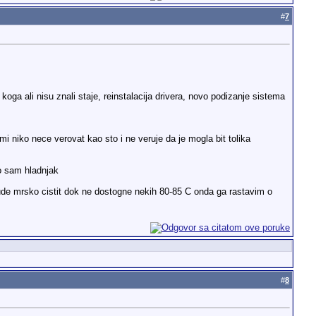
#
7
koga ali nisu znali staje, reinstalacija drivera, novo podizanje sistema
 niko nece verovat kao sto i ne veruje da je mogla bit tolika
io sam hladnjak
ude mrsko cistit dok ne dostogne nekih 80-85 C onda ga rastavim o
#
8