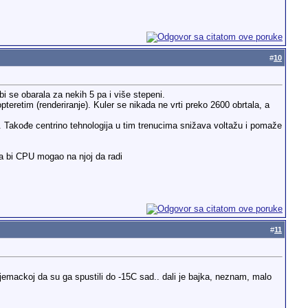
#
10
 se obarala za nekih 5 pa i više stepeni.
eretim (renderiranje). Kuler se nikada ne vrti preko 2600 obrtala, a
ru. Takođe centrino tehnologija u tim trenucima snižava voltažu i pomaže
a bi CPU mogao na njoj da radi
#
11
jemackoj da su ga spustili do -15C sad.. dali je bajka, neznam, malo