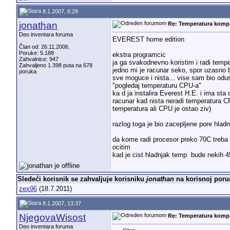
8.1.2007, 6:29
jonathan
Re: Temperatura komp
Deo inventara foruma
EVEREST home edition
Član od: 26.11.2006.
Poruke: 5.188
ekstra programcic
Zahvalnice: 947
ja ga svakodnevno koristim i radi temper
Zahvaljeno 1.398 puta na 678
jedno mi je racunar seko, spor uzasno bi
poruka
sve moguce i nista... vise sam bio odus
"pogledaj temperaturu CPU-a"
ka d ja instalira Everest H.E. i ima sta
racunar kad nista neradi temperatura CP
temperatura ali CPU je ostao ziv)
razlog toga je bio zacepljene pore hlad
da kome radi procesor preko 70C treba 
ocitim
kad je cist hladnjak temp. bude nekih 45
Sledeći korisnik se zahvaljuje korisniku
jonathan
na korisnoj poru
zex96
(18.7.2011)
8.1.2007, 13:37
NjegovaWisost
Re: Temperatura komp