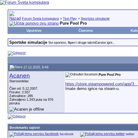
Forum Sveta kompjutera
>
Test Play
>
Sportske simulacije
Pure Pool Pro
Uputstvo
Članstvo
Kale
Sportske simulacije
Svi sportovi, fliperi i druge takmičarske igre...
27.12.2025, 8:49
Acanen
Pure Pool Pro
Starosedelac
https://store.steampowered.com/app/3..
Imate demo igrice na steam-u.
Član od: 5.12.2007.
Poruke: 2.557
Zahvalnice: 285
Zahvaljeno 1.343 puta na 976
poruka
Bookmarks sajtovi
facebook
twitter