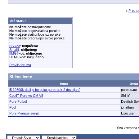
«
Pretho
Vaš status
Ne možete
postavljati teme
Ne možete
odgovarati na poruke
Ne možete
slati priloge uz poruke
Ne možete
prepravljati svoje poruke
BB kod
:
uključeno
Smajliji
:
uključeno
[IMG]
kod:
uključeno
HTML kod:
isključeno
Pravila foruma
Slične teme
tema
temu
i5 12600k da li je be quiet pure rock 2 dovoljan?
punkosaur
CoolIT Pure vs CM V8
ShinY
Pure Futbol
Devilish Sol
Pool
jonathan
Pure Pwnage serijal
Executer
Sva vremena s