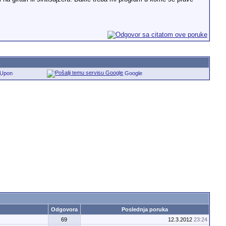
eUpon
Google
Odgovora
Poslednja poruka
69
12.3.2012
23:24