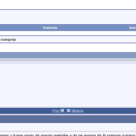
Kalendar
Dan
h kategorija
Prev
Sledeća
rogram u kome mogu da pravim melodije a da ne moram da ih snimam svirajuci n