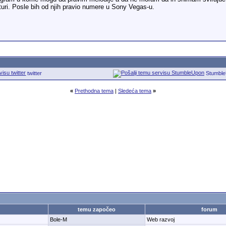
turi. Posle bih od njih pravio numere u Sony Vegas-u.
twitter
Stumbl
«
Prethodna tema
|
Sledeća tema
»
temu započeo
forum
Bole-M
Web razvoj