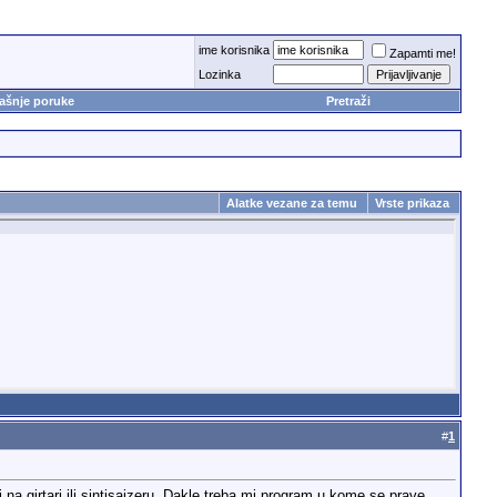
ime korisnika
Zapamti me!
Lozinka
ašnje poruke
Pretraži
Alatke vezane za temu
Vrste prikaza
#
1
a girtari ili sintisajzeru. Dakle treba mi program u kome se prave