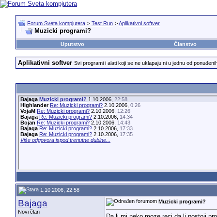
Forum Sveta kompjutera
>
Test Run
>
Aplikativni softver
Muzicki programi?
Uputstvo
Članstvo
Aplikativni softver
Svi programi i alati koji se ne uklapaju ni u jednu od ponuđeni
Bajaga
Muzicki programi?
1.10.2006,
22:58
Highlander
Re: Muzicki programi?
2.10.2006,
0:26
VojaM
Re: Muzicki programi?
2.10.2006,
12:26
Bajaga
Re: Muzicki programi?
2.10.2006,
14:34
Bojan
Re: Muzicki programi?
2.10.2006,
14:43
Bajaga
Re: Muzicki programi?
2.10.2006,
17:33
Bajaga
Re: Muzicki programi?
2.10.2006,
17:35
Više odgovora ispod trenutne dubine...
1.10.2006, 22:58
Bajaga
Muzicki programi?
Novi član
Da li mi neko moze reci da li postoji p