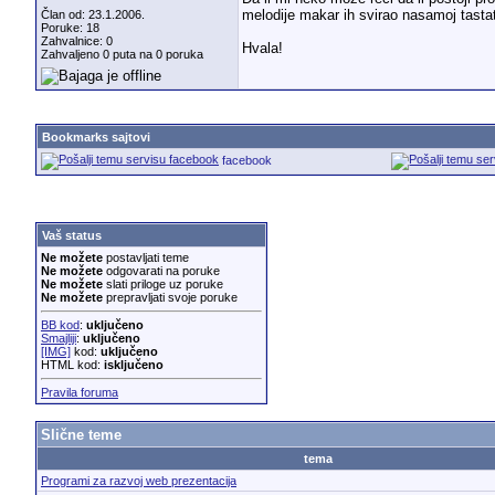
melodije makar ih svirao nasamoj tasta
Član od: 23.1.2006.
Poruke: 18
Zahvalnice: 0
Hvala!
Zahvaljeno 0 puta na 0 poruka
Bookmarks sajtovi
facebook
Vaš status
Ne možete
postavljati teme
Ne možete
odgovarati na poruke
Ne možete
slati priloge uz poruke
Ne možete
prepravljati svoje poruke
BB kod
:
uključeno
Smajliji
:
uključeno
[IMG]
kod:
uključeno
HTML kod:
isključeno
Pravila foruma
Slične teme
tema
Programi za razvoj web prezentacija