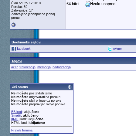
Član od: 25.12.2010.
64-bitni.....
Hvala unapred
Poruke: 59
Zahvalnice: 17
Zahvaljeno jedanput na jednoj
poruci
Bookmarks sajtovi
facebook
twitter
Tagovi
acer
,
frekvencija
,
memorija
,
nadogradnja
Vaš status
Ne možete
postavljati teme
Ne možete
odgovarati na poruke
Ne možete
slati priloge uz poruke
Ne možete
prepravljati svoje poruke
BB kod
:
uključeno
Smajliji
:
uključeno
[IMG]
kod:
uključeno
HTML kod:
isključeno
Pravila foruma