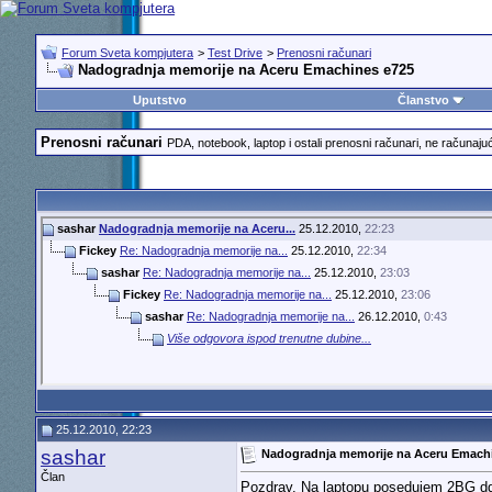
Forum Sveta kompjutera
>
Test Drive
>
Prenosni računari
Nadogradnja memorije na Aceru Emachines e725
Uputstvo
Članstvo
Prenosni računari
PDA, notebook, laptop i ostali prenosni računari, ne računajuć
sashar
Nadogradnja memorije na Aceru...
25.12.2010,
22:23
Fickey
Re: Nadogradnja memorije na...
25.12.2010,
22:34
sashar
Re: Nadogradnja memorije na...
25.12.2010,
23:03
Fickey
Re: Nadogradnja memorije na...
25.12.2010,
23:06
sashar
Re: Nadogradnja memorije na...
26.12.2010,
0:43
Više odgovora ispod trenutne dubine...
25.12.2010, 22:23
sashar
Nadogradnja memorije na Aceru Emach
Član
Pozdrav. Na laptopu posedujem 2BG ddr2 