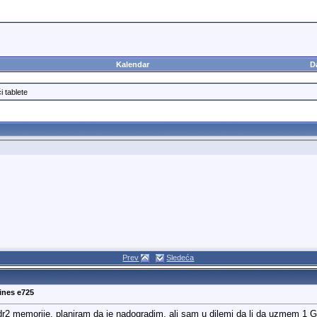
Kalendar
D
i tablete
Prev
Sledeća
ines e725
memorije, planiram da je nadogradim, ali sam u dilemi da li da uzmem 1 GB i 