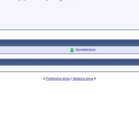
StumbleUpon
«
Prethodna tema
|
Sledeća tema
»