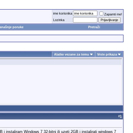
ime korisnika
Zapamti me!
Lozinka
anašnje poruke
Pretraži
Alatke vezane za temu
Vrste prikaza
#
1
instaliram Windows 7 32-bitni ili uzeti 2GB i instalirati windows 7