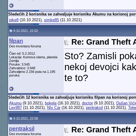
Sledećih 2 korisnika se zahvaljuje korisniku Akumu na korisnoj por
pike8
(10.10.2021),
simke85
(11.10.2021)
9.10.2021, 22:02
filpan
Re: Grand Theft A
Deo inventara foruma
Sto? Zamisli pok
Član od: 5.2.2012.
Lokacija: Kumova slama, planeta
Zemlja
nekoj devojci ka
Poruke: 3.545
Zahvalnice: 3.948
Zahvaljeno 2.156 puta na 1.195
te to?
poruka
Sledećih 12 korisnika se zahvaljuje korisniku filpan na korisnoj por
Akumu
(9.10.2021),
bokela
(16.10.2021),
doctor
(9.10.2021),
Dušan Vići
Lex987
(11.10.2021),
NIx Car
(16.10.2021),
pentraksil
(11.10.2021),
Tele
9.10.2021, 22:58
pentraksil
Re: Grand Theft A
Deo inventara foruma