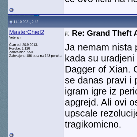
11.10.2021, 2:42
MasterChief2
Re: Grand Theft A
Veteran
Ja nemam nista p
Član od: 20.9.2013.
Poruke: 1.126
Zahvalnice: 550
kada su uradjeni 
Zahvaljeno 186 puta na 143 poruka
Dagger of Xian. 
se danas pravi i 
igram igre iz per
apgrejd. Ali ovi 
upscale rezolucij
tragikomicno.