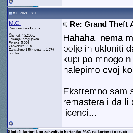
8.10.2021, 18:00
M.C.
Re: Grand Theft A
Deo inventara foruma
Hahaha, nema mes
Član od: 4.2.2006.
Lokacija: Kragujevac
Poruke: 5.854
bolje ih ukloniti
Zahvalnice: 318
Zahvaljeno 1.564 puta na 1.079
poruka
kupi po mnogo ni
nalepimo ovoj kol
Ekstremno sam sk
remastera i da l
licenci...
Sledeći korisnik se zahvaljuje korisniku
M.C.
na korisnoj poruci: