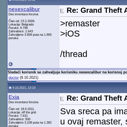
nexexcalibur
Re: Grand Theft A
Deo inventara foruma
>remaster
Član od: 23.2.2009.
Lokacija: Belgrado
Poruke: 9.798
>iOS
Zahvalnice: 1.643
Zahvaljeno 3.809 puta na 1.865
poruka
/thread
Sledeći korisnik se zahvaljuje korisniku
nexexcalibur
na korisnoj po
doctor
(9.10.2021)
9.10.2021, 13:10
Exia
Re: Grand Theft A
Deo inventara foruma
Sva sreca pa ima
Član od: 18.6.2011.
Lokacija: off the grid
Poruke: 7.631
u ovaj remaster, 
Zahvalnice: 500
Zahvaljeno 3.238 puta na 1.382
poruka