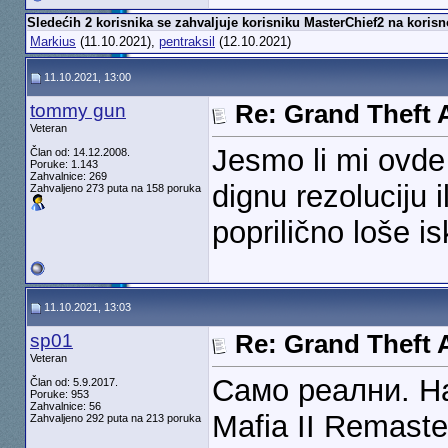
Sledećih 2 korisnika se zahvaljuje korisniku MasterChief2 na korisn
Markius
(11.10.2021),
pentraksil
(12.10.2021)
11.10.2021, 13:00
tommy gun
Re: Grand Theft A
Veteran
Jesmo li mi ovde
Član od: 14.12.2008.
Poruke: 1.143
Zahvalnice: 269
dignu rezoluciju 
Zahvaljeno 273 puta na 158 poruka
poprilično loše i
11.10.2021, 13:03
sp01
Re: Grand Theft A
Veteran
Само реални. На
Član od: 5.9.2017.
Poruke: 953
Zahvalnice: 56
Mafia II Remaste
Zahvaljeno 292 puta na 213 poruka