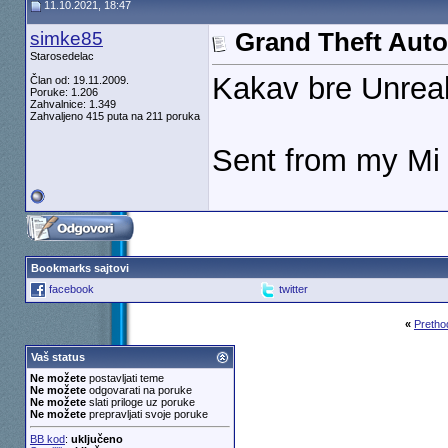
11.10.2021, 18:47
simke85
Grand Theft Auto 
Starosedelac
Kakav bre Unreal
Član od: 19.11.2009.
Poruke: 1.206
Zahvalnice: 1.349
Zahvaljeno 415 puta na 211 poruka
Sent from my Mi 
Bookmarks sajtovi
facebook
twitter
«
Pretho
Vaš status
Ne možete
postavljati teme
Ne možete
odgovarati na poruke
Ne možete
slati priloge uz poruke
Ne možete
prepravljati svoje poruke
BB kod
:
uključeno