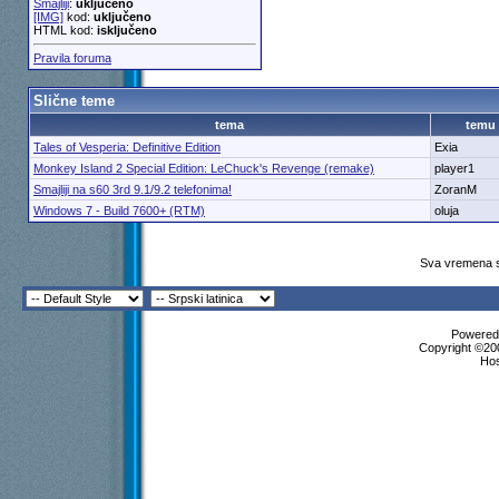
Smajliji
:
uključeno
[IMG]
kod:
uključeno
HTML kod:
isključeno
Pravila foruma
Slične teme
tema
temu
Tales of Vesperia: Definitive Edition
Exia
Monkey Island 2 Special Edition: LeChuck's Revenge (remake)
player1
Smajliji na s60 3rd 9.1/9.2 telefonima!
ZoranM
Windows 7 - Build 7600+ (RTM)
oluja
Sva vremena s
Powered 
Copyright ©200
Ho