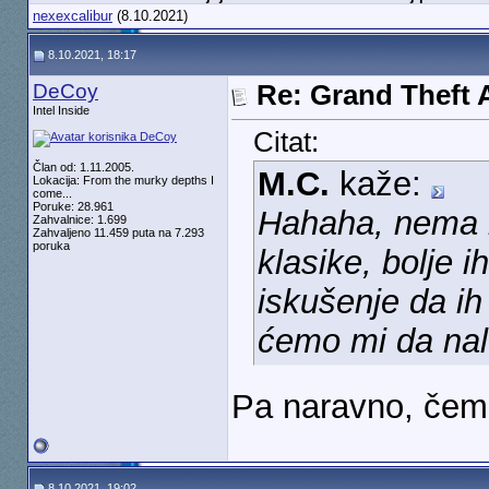
nexexcalibur
(8.10.2021)
8.10.2021, 18:17
DeCoy
Re: Grand Theft A
Intel Inside
Citat:
Član od: 1.11.2005.
M.C.
kaže:
Lokacija: From the murky depths I
come...
Poruke: 28.961
Hahaha, nema m
Zahvalnice: 1.699
Zahvaljeno 11.459 puta na 7.293
poruka
klasike, bolje i
iskušenje da ih
ćemo mi da nale
Pa naravno, čemu
8.10.2021, 19:02