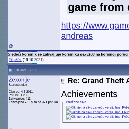
game from d
https://www.game
andreas
Sledeći korisnik se zahvaljuje korisniku
dex3108
na korisnoj poruci
Filip89x
(19.10.2021)
8.10.2021, 17:51
Žexonije
Re: Grand Theft A
Starosedelac
Achievements
Član od: 4.3.2011.
Poruke: 1.259
Zahvalnice: 411
Zahvaljeno 731 puta na 371 poruka
Priložene slike