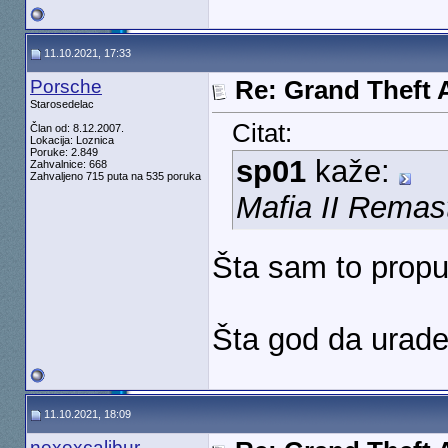
11.10.2021, 17:33
Porsche
Re: Grand Theft A
Starosedelac
Citat:
Član od: 8.12.2007.
Lokacija: Loznica
Poruke: 2.849
sp01
kaže:
Zahvalnice: 668
Zahvaljeno 715 puta na 535 poruka
Mafia II Remast
Šta sam to propu
Šta god da urade
11.10.2021, 18:09
nexexcalibur