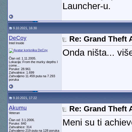
Launcher-u.
9.10.2021, 16:30
DeCoy
Re: Grand Theft A
Intel Inside
Onda ništa... viš
Član od: 1.11.2005.
Lokacija: From the murky depths I
come...
Poruke: 28.961
Zahvalnice: 1.699
Zahvaljeno 11.459 puta na 7.293
poruka
9.10.2021, 17:22
Akumu
Re: Grand Theft A
Veteran
Meni su ti achie
Član od: 3.1.2006.
Poruke: 840
Zahvalnice: 314
Zahvaljeno 219 puta na 128 poruka