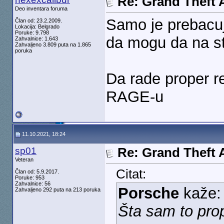
Re: Grand Theft A
Deo inventara foruma
Samo je prebacuj
Član od: 23.2.2009.
Lokacija: Belgrado
Poruke: 9.798
da mogu da na st
Zahvalnice: 1.643
Zahvaljeno 3.809 puta na 1.865
poruka
Da rade proper re
RAGE-u
11.10.2021, 18:24
sp01
Re: Grand Theft A
Veteran
Citat:
Član od: 5.9.2017.
Poruke: 953
Zahvalnice: 56
Porsche
kaže:
Zahvaljeno 292 puta na 213 poruka
Šta sam to pro