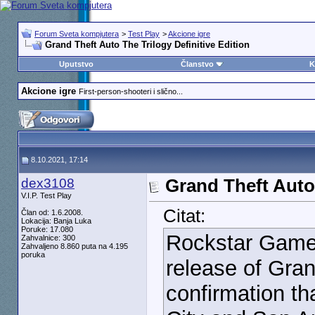
Forum Sveta kompjutera
>
Test Play
>
Akcione igre
Grand Theft Auto The Trilogy Definitive Edition
Uputstvo
Članstvo
K
Akcione igre
First-person-shooteri i slično...
8.10.2021, 17:14
dex3108
Grand Theft Auto 
V.I.P. Test Play
Citat:
Član od: 1.6.2008.
Lokacija: Banja Luka
Poruke: 17.080
Rockstar Games
Zahvalnice: 300
Zahvaljeno 8.860 puta na 4.195
poruka
release of Gran
confirmation th