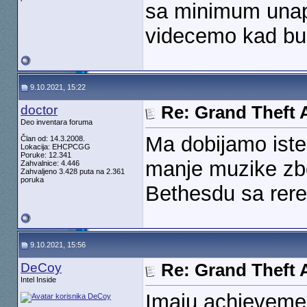
sa minimum unapr
videcemo kad bud
9.10.2021, 15:22
doctor
Re: Grand Theft A
Deo inventara foruma
Ma dobijamo iste
Član od: 14.3.2008.
Lokacija: EHCPCGG
Poruke: 12.341
manje muzike zbog
Zahvalnice: 4.446
Zahvaljeno 3.428 puta na 2.361
poruka
Bethesdu sa rer
9.10.2021, 15:56
DeCoy
Re: Grand Theft A
Intel Inside
Imaju achievemen