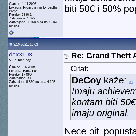
Član od: 1.11.2005.
biti 50€ i 50% po
Lokacija: From the murky depths I
come...
Poruke: 28.961
Zahvalnice: 1.699
Zahvaljeno 11.459 puta na 7.293
poruka
9.10.2021, 16:03
dex3108
Re: Grand Theft A
V.I.P. Test Play
Citat:
Član od: 1.6.2008.
Lokacija: Banja Luka
Poruke: 17.080
DeCoy
kaže:
Zahvalnice: 300
Zahvaljeno 8.860 puta na 4.195
poruka
Imaju achieveme
kontam biti 50€
imaju original.
Nece biti popust