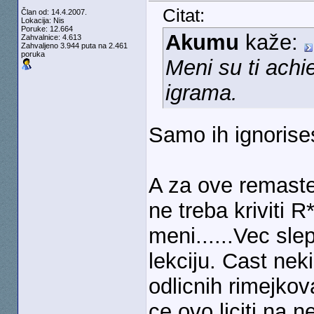
Citat:
Član od: 14.4.2007.
Lokacija: Nis
Poruke: 12.664
Akumu
kaže:
Zahvalnice: 4.613
Zahvaljeno 3.944 puta na 2.461
poruka
Meni su ti achi
igrama.
Samo ih ignorises
A za ove remaster
ne treba kriviti R
meni......Vec sle
lekciju. Cast nek
odlicnih rimejkov
ce ovo liciti na n