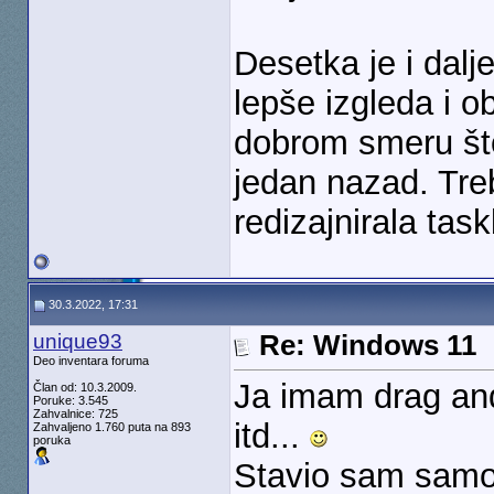
Desetka je i dalj
lepše izgleda i o
dobrom smeru što 
jedan nazad. Treb
redizajnirala task
30.3.2022, 17:31
unique93
Re: Windows 11
Deo inventara foruma
Ja imam drag and 
Član od: 10.3.2009.
Poruke: 3.545
Zahvalnice: 725
itd...
Zahvaljeno 1.760 puta na 893
poruka
Stavio sam samo