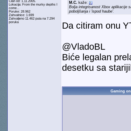
Član od: 1.11.2005.
M.C.
kaže:
Lokacija: From the murky depths I
Bolja integrisanost Xbox aplikacije 
come...
poboljšanja i 'ispod haube'.
Poruke: 28.962
Zahvalnice: 1.699
Zahvaljeno 11.462 puta na 7.294
poruka
Da citiram onu YT
@VladoBL
Biće legalan prel
desetku sa stariji
Gaming on