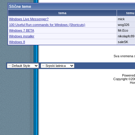
Slične teme
tema
temu
Windows Live Messenger?
mick
100 Useful Run commands for Windows (Shortcuts)
wog326
Windows 7 BETA
Mr.Eco
Windows installer
nikolapfc89
Windows 8
saleSK
Sva vremena s
Powered 
Copyright ©200
Ho