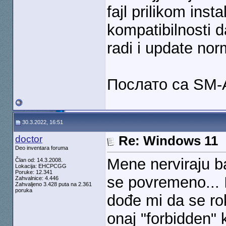
fajl prilikom ins
kompatibilnosti 
radi i update nor
Послато са SM-
30.3.2022, 16:51
doctor
Re: Windows 11
Deo inventara foruma
Mene nerviraju ba
Član od: 14.3.2008.
Lokacija: EHCPCGG
Poruke: 12.341
se povremeno... 
Zahvalnice: 4.446
Zahvaljeno 3.428 puta na 2.361
poruka
dođe mi da se ro
onaj "forbidden" 