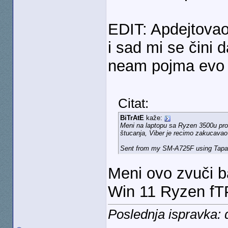
EDIT: Apdejtova
i sad mi se čini 
neam pojma evo
Citat:
BiTrAtE
kaže:
Meni na laptopu sa Ryzen 3500u pro
štucanja, Viber je recimo zakucava
Sent from my SM-A725F using Tapa
Meni ovo zvuči b
Win 11 Ryzen fT
Poslednja ispravka: 