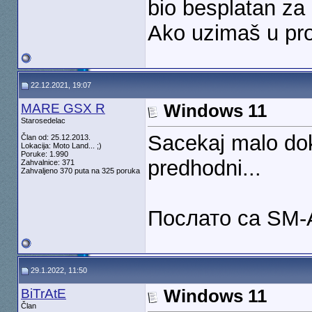
bio besplatan za o
Ako uzimaš u pro
22.12.2021, 19:07
MARE GSX R
Windows 11
Starosedelac
Sacekaj malo dok
Član od: 25.12.2013.
Lokacija: Moto Land... ;)
Poruke: 1.990
predhodni...
Zahvalnice: 371
Zahvaljeno 370 puta na 325 poruka
Послато са SM-
29.1.2022, 11:50
BiTrAtE
Windows 11
Član