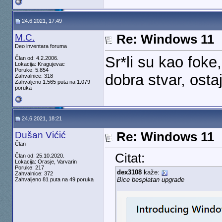
24.6.2021, 17:49
M.C.
Re: Windows 11
Deo inventara foruma
Sr*li su kao foke
Član od: 4.2.2006.
Lokacija: Kragujevac
Poruke: 5.854
dobra stvar, osta
Zahvalnice: 318
Zahvaljeno 1.565 puta na 1.079
poruka
24.6.2021, 18:21
Dušan Vićić
Re: Windows 11
Član
Citat:
Član od: 25.10.2020.
Lokacija: Orasje, Varvarin
Poruke: 217
dex3108
kaže:
Zahvalnice: 372
Bice besplatan upgrade
Zahvaljeno 81 puta na 49 poruka