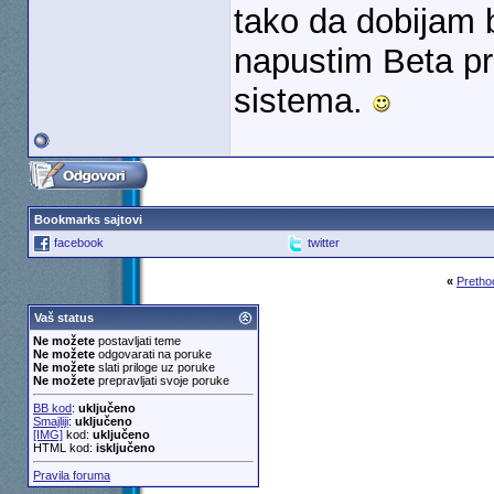
tako da dobijam 
napustim Beta pr
sistema.
Bookmarks sajtovi
facebook
twitter
«
Pretho
Vaš status
Ne možete
postavljati teme
Ne možete
odgovarati na poruke
Ne možete
slati priloge uz poruke
Ne možete
prepravljati svoje poruke
BB kod
:
uključeno
Smajliji
:
uključeno
[IMG]
kod:
uključeno
HTML kod:
isključeno
Pravila foruma