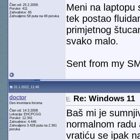
Meni na laptopu
Član od: 25.2.2009.
Poruke: 411
Zahvalnice: 65
tek postao fluid
Zahvaljeno 58 puta na 49 poruka
primjetnog štuca
svako malo.
Sent from my SM
31.1.2022, 11:46
doctor
Re: Windows 11
Deo inventara foruma
Baš mi je sumnjiv
Član od: 14.3.2008.
Lokacija: EHCPCGG
Poruke: 12.341
normalnom radu a
Zahvalnice: 4.446
Zahvaljeno 3.428 puta na 2.361
poruka
vratiću se ipak n