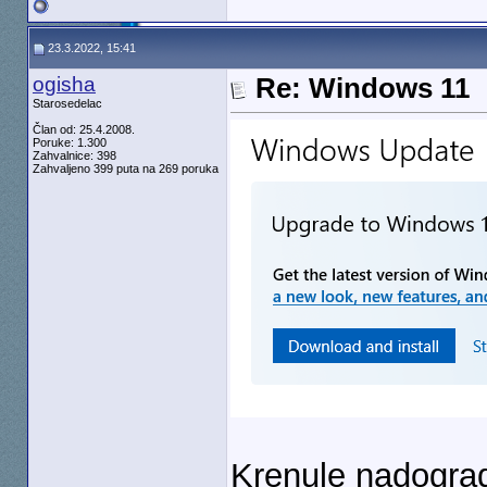
23.3.2022, 15:41
ogisha
Re: Windows 11
Starosedelac
Član od: 25.4.2008.
Poruke: 1.300
Zahvalnice: 398
Zahvaljeno 399 puta na 269 poruka
Krenule nadogra