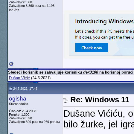
Zahvalnice: 300
Zahvaljeno 8.860 puta na 4.195
poruka
Sledeći korisnik se zahvaljuje korisniku
dex3108
na korisnoj poruci
Dušan Vićić
(24.6.2021)
24.6.2021, 17:46
ogisha
Re: Windows 11
Starosedelac
Dušane Vićiću, o
Član od: 25.4.2008.
Poruke: 1.300
Zahvalnice: 398
bilo žurke, jel ig
Zahvaljeno 399 puta na 269 poruka