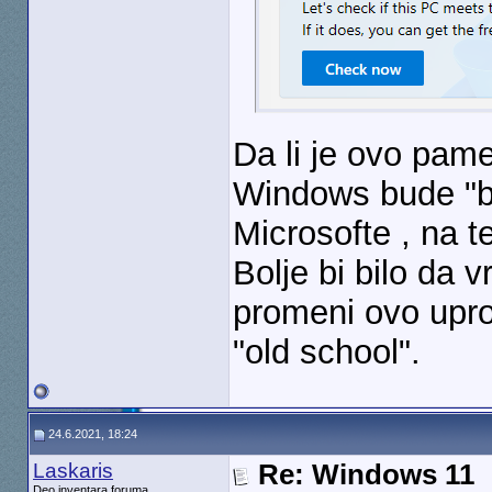
Da li je ovo pam
Windows bude "b
Microsofte , na t
Bolje bi bilo da 
promeni ovo upro
"old school".
24.6.2021, 18:24
Laskaris
Re: Windows 11
Deo inventara foruma