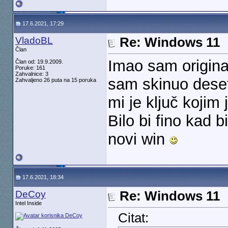
17.6.2021, 17:29
VladoBL
Re: Windows 11
Član
Imao sam origina
Član od: 19.9.2009.
Poruke: 161
Zahvalnice: 3
sam skinuo desetk
Zahvaljeno 26 puta na 15 poruka
mi je ključ kojim
Bilo bi fino kad 
novi win
17.6.2021, 18:34
DeCoy
Re: Windows 11
Intel Inside
Citat: