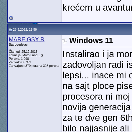
krećem u avantu
28.3.2022, 19:59
MARE GSX R
Windows 11
Starosedelac
Instalirao i ja 
Član od: 25.12.2013.
Lokacija: Moto Land... ;)
Poruke: 1.990
zadovoljan radi 
Zahvalnice: 371
Zahvaljeno 370 puta na 325 poruka
lepsi... inace mi
na sajt ploce pis
procesora ni moj 
novija generacija
za te dve gen 6th 
bilo najjasnije ali