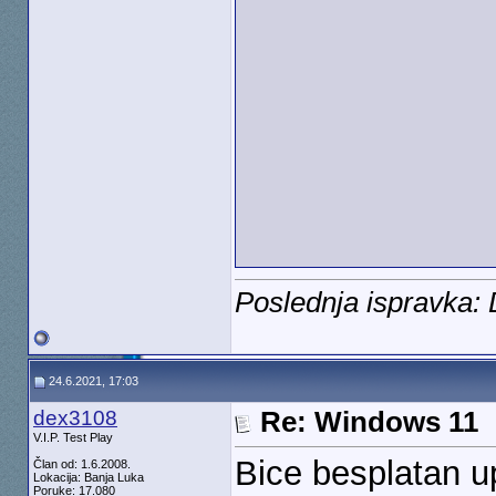
Poslednja ispravka:
24.6.2021, 17:03
dex3108
Re: Windows 11
V.I.P. Test Play
Bice besplatan 
Član od: 1.6.2008.
Lokacija: Banja Luka
Poruke: 17.080