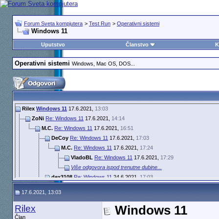
Forum Sveta kompjutera
>
Test Run
>
Operativni sistemi
Windows 11
Uputstvo
Članstvo
K
Operativni sistemi
Windows, Mac OS, DOS...
Rilex
Windows 11
17.6.2021,
13:03
ZoNi
Re: Windows 11
17.6.2021,
14:14
M.C.
Re: Windows 11
17.6.2021,
16:51
DeCoy
Re: Windows 11
17.6.2021,
17:03
M.C.
Re: Windows 11
17.6.2021,
17:24
VladoBL
Re: Windows 11
17.6.2021,
17:29
Više odgovora ispod trenutne dubine...
dex3108
Re: Windows 11
24.6.2021,
17:03
ogisha
Re: Windows 11
24.6.2021,
17:46
17.6.2021, 13:03
M.C.
Re: Windows 11
24.6.2021,
17:49
Dušan Vićić
Re: Windows 11
24.6.2021,
18:21
Rilex
Windows 11
Više odgovora ispod trenutne dubine...
Član