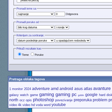
Pronađi teme sa
Odgovora
Pronađi poruke od
Kriterijum za sortiranje:
Prikaži rezultate kao
Teme
Poruke
Pretraga oblaka tagova
avanture
adventure
amd
android
asus
atlas
1 monitor
2024
gaming
gaming pc
google
galaxy watch
game
hard dis
goblin
photoshop
north
preporuka
problem
p
ocz
opis
povezivanje
youtube
video 4k
video hd
voda
word