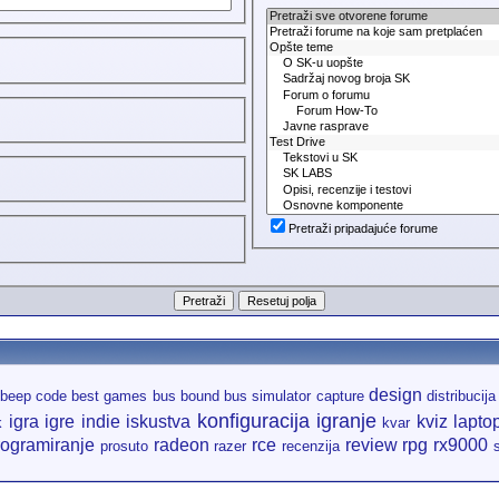
Pretraži pripadajuće forume
design
beep code
best games
bus bound
bus simulator
capture
distribucija
konfiguracija igranje
igra
igre
indie
iskustva
kviz
lapto
k
kvar
rogramiranje
radeon
rce
review
rpg
rx9000
prosuto
razer
recenzija