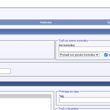
Kalendar
D
Traži po imenu korisnika
ime korisnika:
T
Pretraga po tagu
Tag:
Traži u forumima