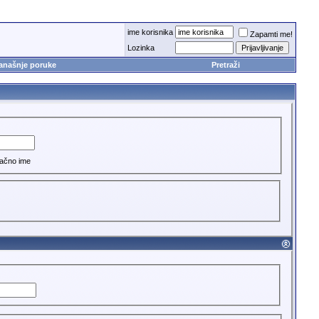
ime korisnika
Zapamti me!
Lozinka
anašnje poruke
Pretraži
ačno ime