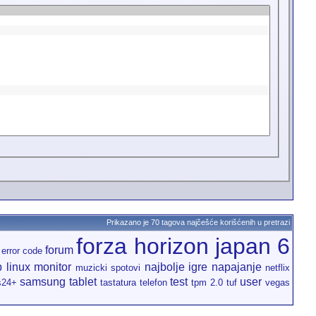
Prikazano je 70 tagova najčešće korišćenih u pretrazi
forza horizon japan 6
forum
error code
p
linux
monitor
najbolje igre
napajanje
muzicki spotovi
netflix
samsung
tablet
test
user
s24+
tastatura
telefon
tpm 2.0
tuf
vegas