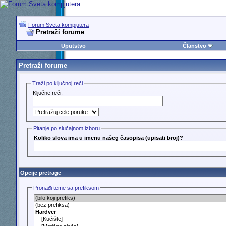
Forum Sveta kompjutera
Pretraži forume
Uputstvo
Članstvo
Pretraži forume
Traži po ključnoj reči
Ključne reči:
Pitanje po slučajnom izboru
Koliko slova ima u imenu našeg časopisa (upisati broj)?
Opcije pretrage
Pronađi teme sa prefiksom