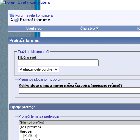
Forum Sveta kompjutera
Pretraži forume
Uputstvo
Članstvo
K
Pretraži forume
Traži po ključnoj reči
Ključne reči:
Pitanje po slučajnom izboru
Koliko slova s ima u imenu našeg časopisa (napisano rečima)?
Opcije pretrage
Pronađi teme sa prefiksom