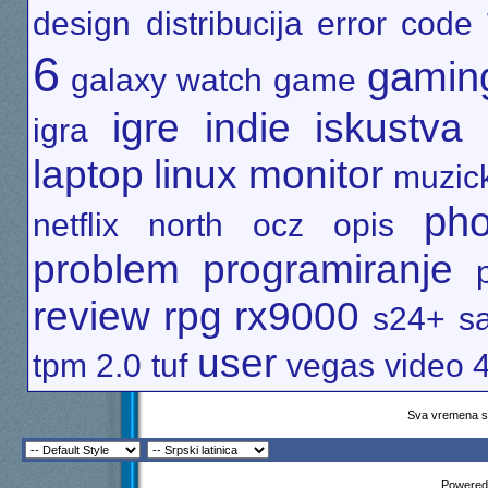
design
distribucija
error code
6
gamin
galaxy watch
game
igre
indie
iskustva
igra
laptop
linux
monitor
muzick
pho
netflix
north
ocz
opis
problem
programiranje
review
rpg
rx9000
s24+
s
user
tpm 2.0
tuf
vegas
video 
Sva vremena su
Powered 