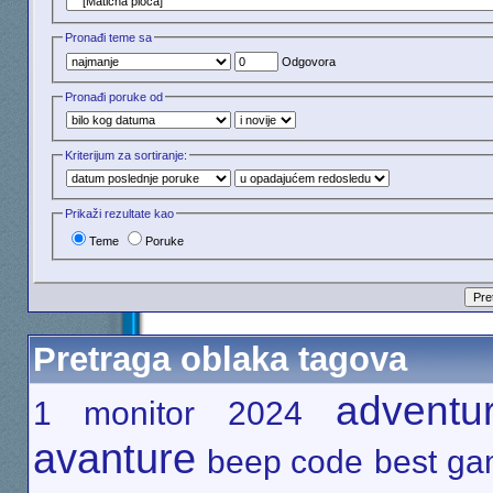
Pronađi teme sa
Odgovora
Pronađi poruke od
Kriterijum za sortiranje:
Prikaži rezultate kao
Teme
Poruke
Pretraga oblaka tagova
adventu
1 monitor
2024
avanture
beep code
best g