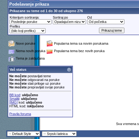
Podešavanje prikaza
Prikazane su teme od 1 do 30 od ukupno 276
Kriterijum sortiranja:
Sortiraj po
Od
Prefiks
Nove poruke
Popularna tema sa novim porukama
Nema novih poruka
Popularna tema bez novih poruka
Tema je zaključana
Vaš status
Ne možete
postavljati teme
Ne možete
odgovarati na poruke
Ne možete
slati priloge uz poruke
Ne možete
prepravljati svoje poruke
BB kod
:
uključeno
Smajliji
:
uključeno
[IMG]
kod:
uključeno
HTML kod:
isključeno
Pravila foruma
Sva vremena su