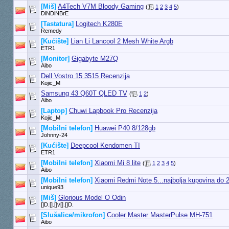
[Miš]
A4Tech V7M Bloody Gaming
(
1
2
3
4
5
)
DiNDiNBrE
[Tastatura]
Logitech K280E
Remedy
[Kućište]
Lian Li Lancool 2 Mesh White Argb
ETR1
[Monitor]
Gigabyte M27Q
Aibo
Dell Vostro 15 3515 Recenzija
Kojic_M
Samsung 43 Q60T QLED TV
(
1
2
)
Aibo
[Laptop]
Chuwi Lapbook Pro Recenzija
Kojic_M
[Mobilni telefon]
Huawei P40 8/128gb
Johnny-24
[Kućište]
Deepcool Kendomen TI
ETR1
[Mobilni telefon]
Xiaomi Mi 8 lite
(
1
2
3
4
5
)
Aibo
[Mobilni telefon]
Xiaomi Redmi Note 5...najbolja kupovina do 
unique93
[Miš]
Glorious Model O Odin
[]D.[].[]v[].[]D.
[Slušalice/mikrofon]
Cooler Master MasterPulse MH-751
Aibo