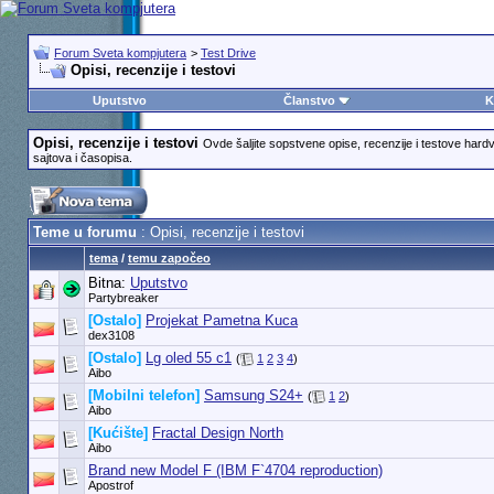
Forum Sveta kompjutera
>
Test Drive
Opisi, recenzije i testovi
Uputstvo
Članstvo
K
Opisi, recenzije i testovi
Ovde šaljite sopstvene opise, recenzije i testove hard
sajtova i časopisa.
Teme u forumu
: Opisi, recenzije i testovi
tema
/
temu započeo
Bitna:
Uputstvo
Partybreaker
[Ostalo]
Projekat Pametna Kuca
dex3108
[Ostalo]
Lg oled 55 c1
(
1
2
3
4
)
Aibo
[Mobilni telefon]
Samsung S24+
(
1
2
)
Aibo
[Kućište]
Fractal Design North
Aibo
Brand new Model F (IBM F`4704 reproduction)
Apostrof