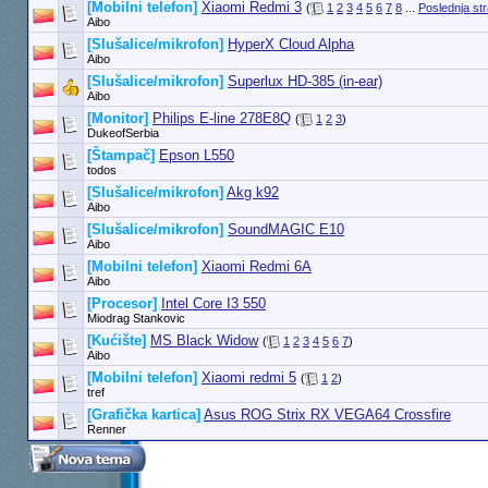
[Mobilni telefon]
Xiaomi Redmi 3
(
1
2
3
4
5
6
7
8
...
Poslednja st
Aibo
[Slušalice/mikrofon]
HyperX Cloud Alpha
Aibo
[Slušalice/mikrofon]
Superlux HD-385 (in-ear)
Aibo
[Monitor]
Philips E-line 278E8Q
(
1
2
3
)
DukeofSerbia
[Štampač]
Epson L550
todos
[Slušalice/mikrofon]
Akg k92
Aibo
[Slušalice/mikrofon]
SoundMAGIC E10
Aibo
[Mobilni telefon]
Xiaomi Redmi 6A
Aibo
[Procesor]
Intel Core I3 550
Miodrag Stankovic
[Kućište]
MS Black Widow
(
1
2
3
4
5
6
7
)
Aibo
[Mobilni telefon]
Xiaomi redmi 5
(
1
2
)
tref
[Grafička kartica]
Asus ROG Strix RX VEGA64 Crossfire
Renner