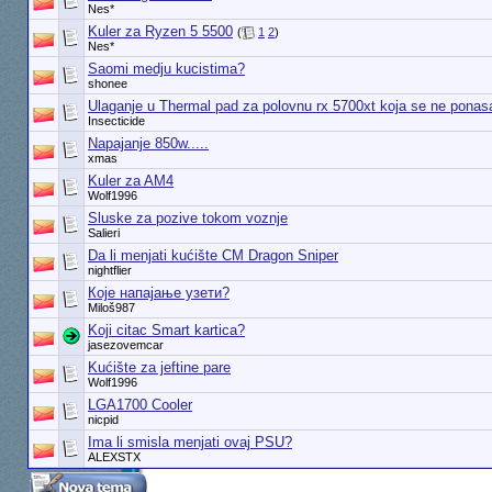
Nes*
Kuler za Ryzen 5 5500
(
1
2
)
Nes*
Saomi medju kucistima?
shonee
Ulaganje u Thermal pad za polovnu rx 5700xt koja se ne ponasa
Insecticide
Napajanje 850w.....
xmas
Kuler za AM4
Wolf1996
Sluske za pozive tokom voznje
Salieri
Da li menjati kućište CM Dragon Sniper
nightflier
Које напајање узети?
Miloš987
Koji citac Smart kartica?
jasezovemcar
Kućište za jeftine pare
Wolf1996
LGA1700 Cooler
nicpid
Ima li smisla menjati ovaj PSU?
ALEXSTX