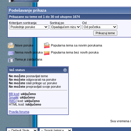
Podešavanje prikaza
Prikazane su teme od 1 do 30 od ukupno 1674
Kriterijum sortiranja:
Sortiraj po
Od
Nove poruke
Popularna tema sa novim porukama
Nema novih poruka
Popularna tema bez novih poruka
Tema je zaključana
Vaš status
Ne možete
postavljati teme
Ne možete
odgovarati na poruke
Ne možete
slati priloge uz poruke
Ne možete
prepravljati svoje poruke
BB kod
:
uključeno
Smajliji
:
uključeno
[IMG]
kod:
uključeno
HTML kod:
isključeno
Pravila foruma
Sva vremena s