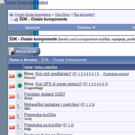
Forum Sveta kompjutera
>
Test Drive
>
Šta da kupim?
ŠDK - Ostale komponente
Uputstvo
Članstvo
K
ŠDK - Ostale komponente
Saveti u vezi sa kupovinom kućišta, napajanja, perife
Teme u forumu
: ŠDK - Ostale komponente
tema
/
temu započeo
Bitna:
Koji miš predlažete?
(
1
2
3
4
5
6
7
8
...
Poslednja strana
)
PinociO
Bitna:
Koji UPS ili surge protect?
(
1
2
3
4
5
6
7
)
DragonMage
Potreban dodatni SSD?
Skepi
Mehaničke tastature i switchevi
(
1
2
3
)
Aibo
Preporuka kućišta
Juraj
Preporuka za kućište
(
1
2
)
Kidja