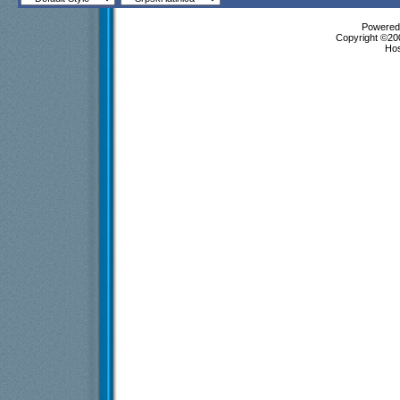
Powered 
Copyright ©200
Ho