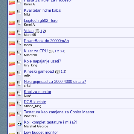
Pasta za Kuler za Procesor
Koreli A.
Kvalitetan hdmi kabal
Miki_
Logitech g502 Hero
Koreli A.
Volan
(
1
2
)
Mare 95
PowerBank do 20000mAh
todos
Kuler za CPU
(
1
2
3
4
)
Milan990
Koje napajanje uzeti?
lary_king
Kineski gamepad
(
1
2
)
rellik
Neki gejmpad za 3000-4000 dinara?
srksi
Kabl za monitor
Nes*
RGB kuciste
Shone_King
Tastatura kao zamjena za Cooler Master
Wolf1996
Koji komplet tastature i miša?!
Marshall George
Low budget monitor