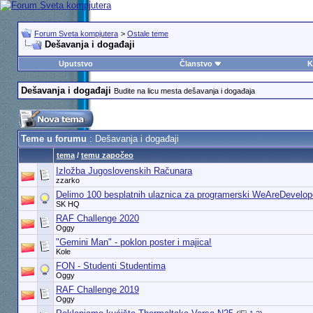
Forum Sveta kompjutera
>
Ostale teme
Dešavanja i događaji
Uputstvo
Članstvo
K
Dešavanja i događaji
Budite na licu mesta dešavanja i događaja
Teme u forumu
: Dešavanja i događaji
tema
/
temu započeo
Izložba Jugoslovenskih Računara
zzarko
Delimo 100 besplatnih ulaznica za programerski WeAreDevelop
SK HQ
RAF Challenge 2020
Oggy
"Gemini Man" - poklon poster i majica!
Kole
FON - Studenti Studentima
Oggy
RAF Challenge 2019
Oggy