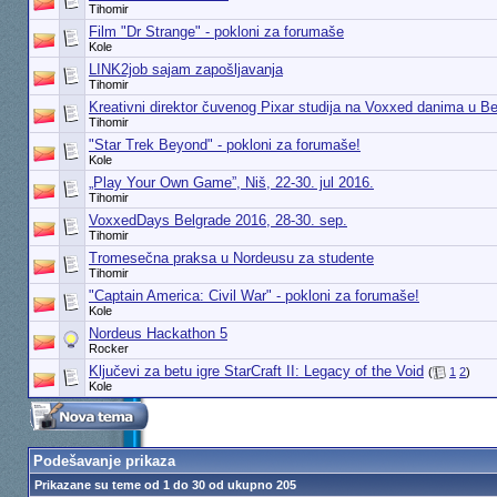
Tihomir
Film "Dr Strange" - pokloni za forumaše
Kole
LINK2job sajam zapošljavanja
Tihomir
Kreativni direktor čuvenog Pixar studija na Voxxed danima u B
Tihomir
"Star Trek Beyond" - pokloni za forumaše!
Kole
„Play Your Own Game”, Niš, 22-30. jul 2016.
Tihomir
VoxxedDays Belgrade 2016, 28-30. sep.
Tihomir
Tromesečna praksa u Nordeusu za studente
Tihomir
"Captain America: Civil War" - pokloni za forumaše!
Kole
Nordeus Hackathon 5
Rocker
Ključevi za betu igre StarCraft II: Legacy of the Void
(
1
2
)
Kole
Podešavanje prikaza
Prikazane su teme od 1 do 30 od ukupno 205