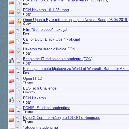
Poklanjamo kućište Thermaltake Versa N25
(
1
2
)
Kole
FON Hakaton 16. i 23. mart
Oggy
Once Upon a Byte retro okupljanje u Novom Sadu, 06.04.2019.
Oggy
Film "Bumblebee" - akcija!
Kole
Call of Duty: Black Ops 4 - akcija!
Kole
Hakaton za srednjoškolce FON
Oggy
Besplatne IT radionice za studente (FON)
Oggy
Poklanjamo beta ključeve za World of Warcraft: Battle for Azer
Kole
Open IT 12
Tihomir
EESTech Challenge
Chodo'o
FON Hakaton
Oggy
FONIS: Studenti studentima
Tihomir
HyperX Cup: takmičenje u CS:GO u Beogradu
Tihomir
"Studenti studentima"