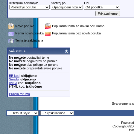
Kriterijum sortiranja:
Sortiraj po
Od
Nove poruke
Popularna tema sa novim porukama
Nema novih poruka
Popularna tema bez novih poruka
Tema je zaključana
Vaš status
Ne možete
postavljati teme
Ne možete
odgovarati na poruke
Ne možete
slati priloge uz poruke
Ne možete
prepravljati svoje poruke
BB kod
:
uključeno
Smajliji
:
uključeno
[IMG]
kod:
uključeno
HTML kod:
isključeno
Pravila foruma
Sva vremena su
Powered 
Copyright ©200
Ho